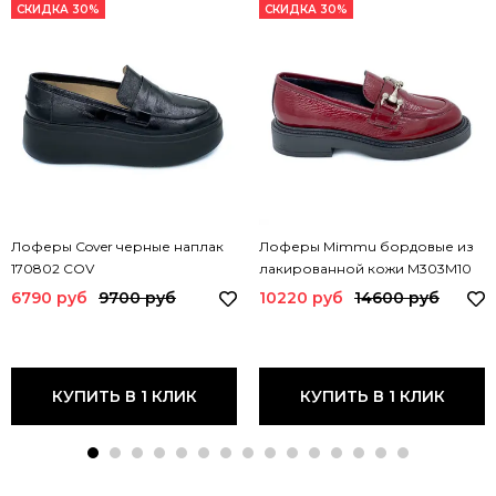
СКИДКА 30%
СКИДКА 30%
Лоферы Cover черные наплак
Лоферы Mimmu бордовые из
170802 COV
лакированной кожи M303M10
MIM BORDO
6790 руб
9700 руб
10220 руб
14600 руб
КУПИТЬ В 1 КЛИК
КУПИТЬ В 1 КЛИК