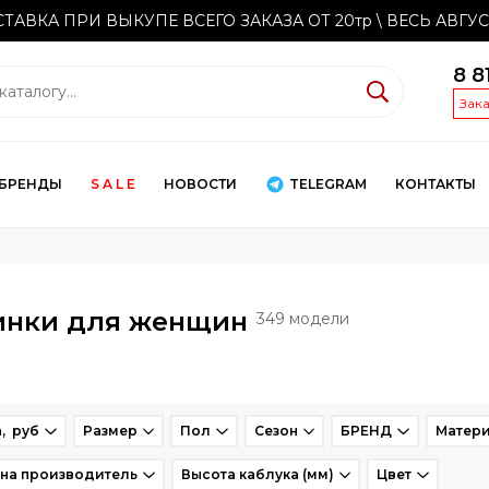
ТАВКА ПРИ ВЫКУПЕ ВСЕГО ЗАКАЗА ОТ 20тр
\ ВЕСЬ АВГУ
8 8
Зак
БРЕНДЫ
S A L E
НОВОСТИ
TELEGRAM
КОНТАКТЫ
инки для женщин
349 модели
, руб
Размер
Пол
Сезон
БРЕНД
Матери
на производитель
Высота каблука (мм)
Цвет