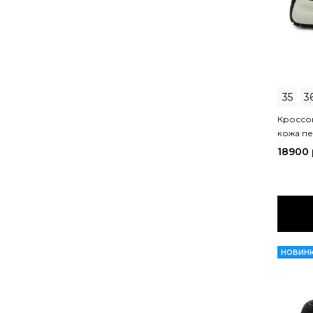
35
3
Кроссов
кожа п
18900
НОВИН