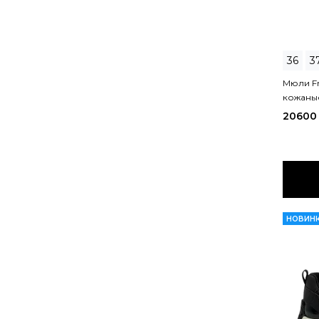
36
3
Мюли Fr
кожаны
20600
НОВИН