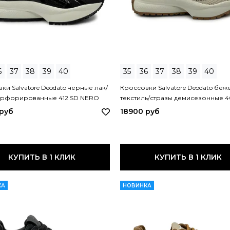
6
37
38
39
40
35
36
37
38
39
40
ки Salvatore Deodato черные лак/
Кроссовки Salvatore Deodato беж
ерфорированные 412 SD NERO
текстиль/стразы демисезонные 4
BEIGE
 руб
18900 руб
КУПИТЬ В 1 КЛИК
КУПИТЬ В 1 КЛИК
КА
НОВИНКА