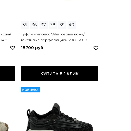
35
36
37
38
39
40
 кожа/
Туфли Francesco Valeri серые кожа/
 ORO
текстиль с перфорацией V80 FV CDF
GRIGIO
18700 руб
КУПИТЬ В 1 КЛИК
НОВИНКА