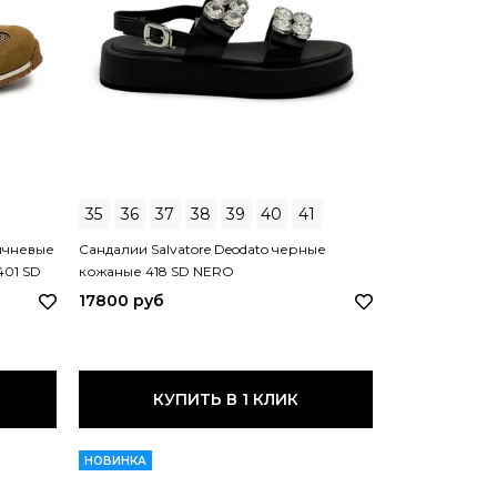
35
36
37
38
39
40
41
ричневые
Сандалии Salvatore Deodato черные
01 SD
кожаные 418 SD NERO
17800 руб
КУПИТЬ В 1 КЛИК
НОВИНКА