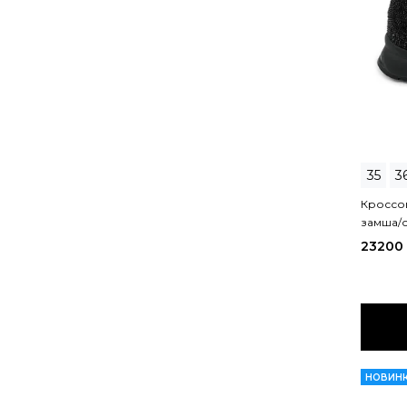
35
3
Кроссов
замша/с
NERO
23200
НОВИН