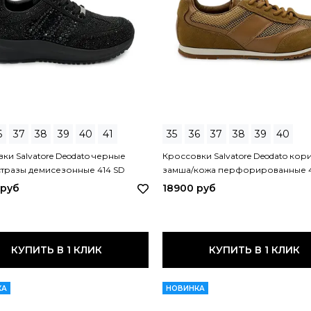
6
37
38
39
40
41
35
36
37
38
39
40
ки Salvatore Deodato черные
Кроссовки Salvatore Deodato ко
тразы демисезонные 414 SD
замша/кожа перфорированные 4
MORO
 руб
18900 руб
КУПИТЬ В 1 КЛИК
КУПИТЬ В 1 КЛИК
КА
НОВИНКА