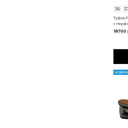
36
3
Туфли Fr
с перфо
18700
НОВИН