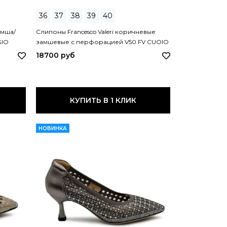
36
37
38
39
40
амша/
Слипоны Francesco Valeri коричневые
GIO
замшевые с перфорацией V50 FV CUOIO
18700 руб
КУПИТЬ В 1 КЛИК
НОВИНКА