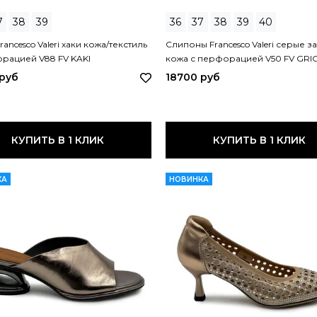
7
38
39
36
37
38
39
40
ancesco Valeri хаки кожа/текстиль
Слипоны Francesco Valeri серые з
рацией V88 FV KAKI
кожа с перфорацией V50 FV GRI
 руб
18700 руб
КУПИТЬ В 1 КЛИК
КУПИТЬ В 1 КЛИК
КА
НОВИНКА