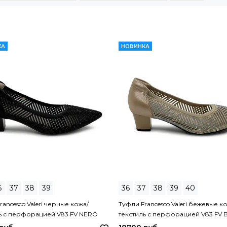
КА
НОВИНКА
6
37
38
39
36
37
38
39
40
rancesco Valeri черные кожа/
Туфли Francesco Valeri бежевые к
ь с перфорацией V83 FV NERO
текстиль с перфорацией V83 FV 