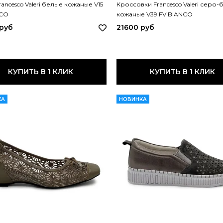
ancesco Valeri белые кожаные V15
Кроссовки Francesco Valeri серо
NCO
кожаные V39 FV BIANCO
 руб
21600 руб
КУПИТЬ В 1 КЛИК
КУПИТЬ В 1 КЛИК
КА
НОВИНКА