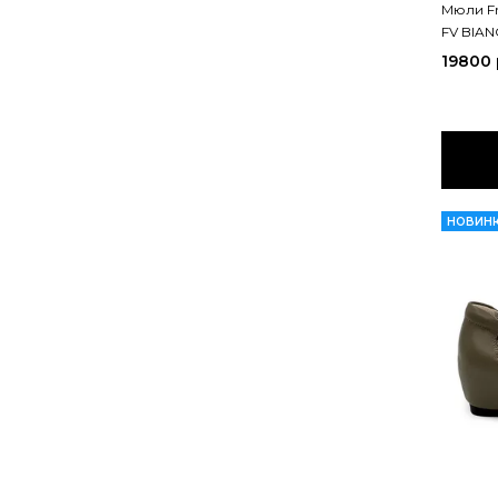
Мюли Fr
FV BIA
19800
НОВИН