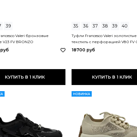
7
39
35
36
37
38
39
40
ancesco Valeri бронзовые
Туфли Francesco Valeri золотистые
е V23 FV BRONZO
текстиль с перфорацией V80 FV
 руб
18700 руб
КУПИТЬ В 1 КЛИК
КУПИТЬ В 1 КЛИК
КА
НОВИНКА