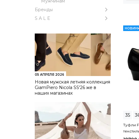
Мужчинам
Бренды
S A L E
НОВИН
05 АПРЕЛЯ 2026
Новая мужская летняя коллекция
GiamPiero Nicola SS'26 же в
наших магазинах
35
3
Туфли F
текстил