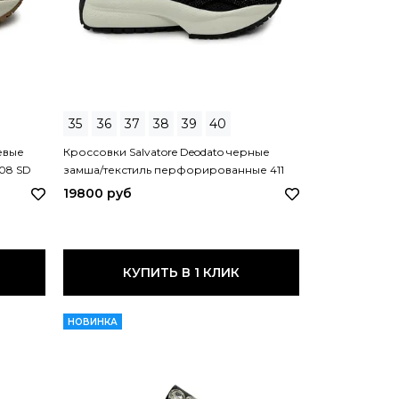
35
36
37
38
39
40
евые
Кроссовки Salvatore Deodato черные
08 SD
замша/текстиль перфорированные 411
SD NERO
19800 руб
КУПИТЬ В 1 КЛИК
НОВИНКА