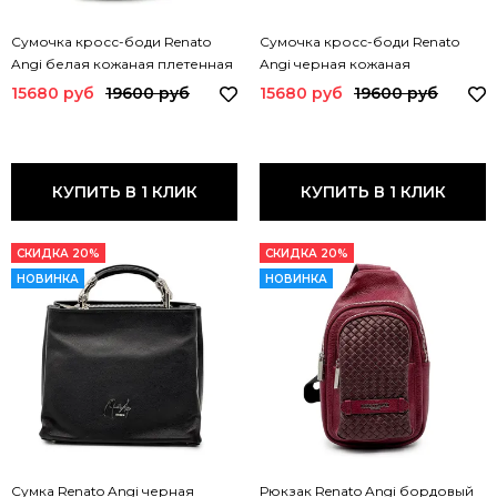
Сумочка кросс-боди Renato
Сумочка кросс-боди Renato
Angi белая кожаная плетенная
Angi черная кожаная
3454117 RA BIANCO
плетенная 3454117 RA NERO
15680 руб
19600 руб
15680 руб
19600 руб
КУПИТЬ В 1 КЛИК
КУПИТЬ В 1 КЛИК
СКИДКА 20%
СКИДКА 20%
НОВИНКА
НОВИНКА
Сумка Renato Angi черная
Рюкзак Renato Angi бордовый