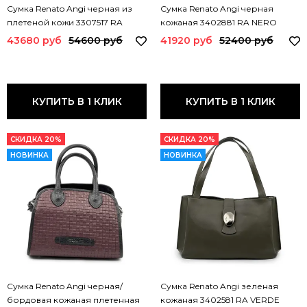
Сумка Renato Angi черная из
Сумка Renato Angi черная
плетеной кожи 3307517 RA
кожаная 3402881 RA NERO
NERO
43680 руб
54600 руб
41920 руб
52400 руб
КУПИТЬ В 1 КЛИК
КУПИТЬ В 1 КЛИК
СКИДКА 20%
СКИДКА 20%
НОВИНКА
НОВИНКА
Сумка Renato Angi черная/
Сумка Renato Angi зеленая
бордовая кожаная плетенная
кожаная 3402581 RA VERDE