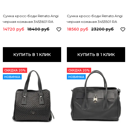
Сумка кросс-боди Renato Angi
Сумка кросс-боди Renato Angi
черная кожаная 3453601 RA
черная кожаная 3453501 RA
NERO
NERO
14720 руб
18400 руб
18560 руб
23200 руб
КУПИТЬ В 1 КЛИК
КУПИТЬ В 1 КЛИК
СКИДКА 20%
СКИДКА 20%
НОВИНКА
НОВИНКА