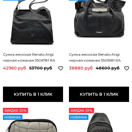
Сумка женская Renato Angi
Сумка женская Renato Angi
черная кожаная 3506781 RA
черная кожаная 3505981 RA
NERO
NERO
42960 руб
53700 руб
38880 руб
48600 руб
КУПИТЬ В 1 КЛИК
КУПИТЬ В 1 КЛИК
СКИДКА 20%
СКИДКА 20%
НОВИНКА
НОВИНКА