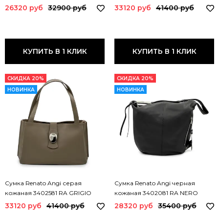
3450217 RA BORDO
26320 руб
32900 руб
33120 руб
41400 руб
КУПИТЬ В 1 КЛИК
КУПИТЬ В 1 КЛИК
СКИДКА 20%
СКИДКА 20%
НОВИНКА
НОВИНКА
Сумка Renato Angi серая
Сумка Renato Angi черная
кожаная 3402581 RA GRIGIO
кожаная 3402081 RA NERO
33120 руб
41400 руб
28320 руб
35400 руб