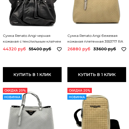
Сумка Renato Angi черная
Сумка Renato Angi бежевая
кожаная с текстильным клатчем
кожаная плетенная 3553717 RA
3505381 RA NERO
BEIGE
44320 руб
55400 руб
26880 руб
33600 руб
КУПИТЬ В 1 КЛИК
КУПИТЬ В 1 КЛИК
СКИДКА 20%
СКИДКА 20%
НОВИНКА
НОВИНКА