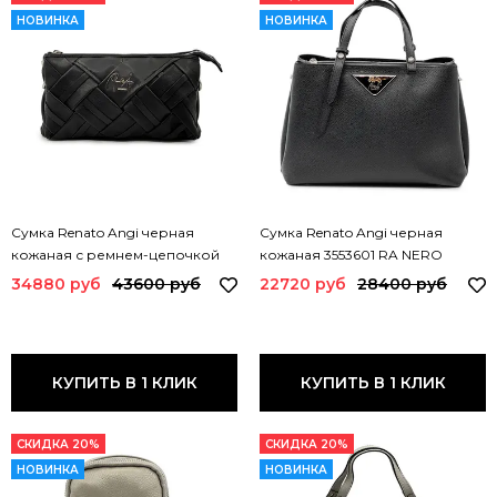
НОВИНКА
НОВИНКА
Сумка Renato Angi черная
Сумка Renato Angi черная
кожаная с ремнем-цепочкой
кожаная 3553601 RA NERO
3401381 RA NERO
34880 руб
43600 руб
22720 руб
28400 руб
КУПИТЬ В 1 КЛИК
КУПИТЬ В 1 КЛИК
СКИДКА 20%
СКИДКА 20%
НОВИНКА
НОВИНКА