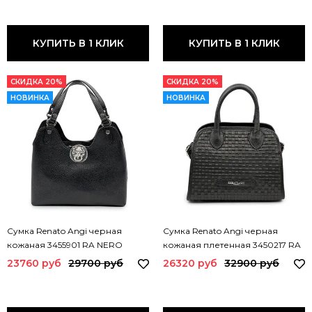
КУПИТЬ В 1 КЛИК
КУПИТЬ В 1 КЛИК
СКИДКА 20%
СКИДКА 20%
НОВИНКА
НОВИНКА
Сумка Renato Angi черная
Сумка Renato Angi черная
кожаная 3455901 RA NERO
кожаная плетенная 3450217 RA
NERO
23760 руб
29700 руб
26320 руб
32900 руб