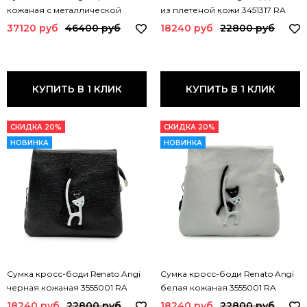
кожаная с металлической
из плетеной кожи 3451317 RA
ручкой 3507281 RA NERO
BORDO
37120 руб
46400 руб
18240 руб
22800 руб
КУПИТЬ В 1 КЛИК
КУПИТЬ В 1 КЛИК
СКИДКА 20%
СКИДКА 20%
НОВИНКА
НОВИНКА
Сумка кросс-боди Renato Angi
Сумка кросс-боди Renato Angi
черная кожаная 3555001 RA
белая кожаная 3555001 RA
NERO
BIANCO
18240 руб
22800 руб
18240 руб
22800 руб