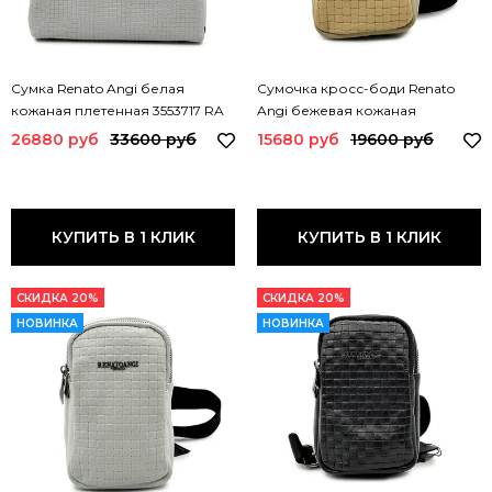
Сумка Renato Angi белая
Сумочка кросс-боди Renato
кожаная плетенная 3553717 RA
Angi бежевая кожаная
BIANCO
плетенная 3454117 RA BEIGE
26880 руб
33600 руб
15680 руб
19600 руб
КУПИТЬ В 1 КЛИК
КУПИТЬ В 1 КЛИК
СКИДКА 20%
СКИДКА 20%
НОВИНКА
НОВИНКА