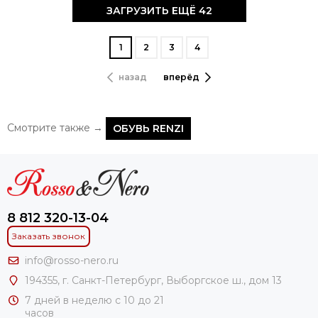
ЗАГРУЗИТЬ ЕЩЁ 42
1
2
3
4
назад
вперёд
Смотрите также →
ОБУВЬ RENZI
8 812 320-13-04
Заказать звонок
info@rosso-nero.ru
194355, г. Санкт-Петербург, Выборгское ш., дом 13
7 дней в неделю с 10 до 21
часов