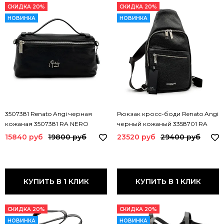
СКИДКА 20%
СКИДКА 20%
НОВИНКА
НОВИНКА
3507381 Renato Angi черная
Рюкзак кросс-боди Renato Angi
кожаная 3507381 RA NERO
черный кожаный 3358701 RA
NERO
15840 руб
19800 руб
23520 руб
29400 руб
КУПИТЬ В 1 КЛИК
КУПИТЬ В 1 КЛИК
СКИДКА 20%
СКИДКА 20%
НОВИНКА
НОВИНКА