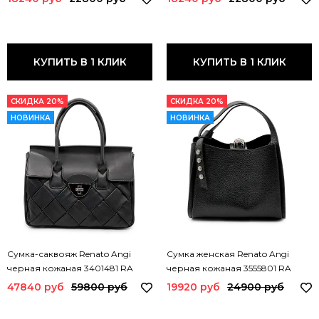
КУПИТЬ В 1 КЛИК
КУПИТЬ В 1 КЛИК
СКИДКА 20%
СКИДКА 20%
НОВИНКА
НОВИНКА
Сумка-саквояж Renato Angi
Сумка женская Renato Angi
черная кожаная 3401481 RA
черная кожаная 3555801 RA
NERO
NERO
47840 руб
59800 руб
19920 руб
24900 руб