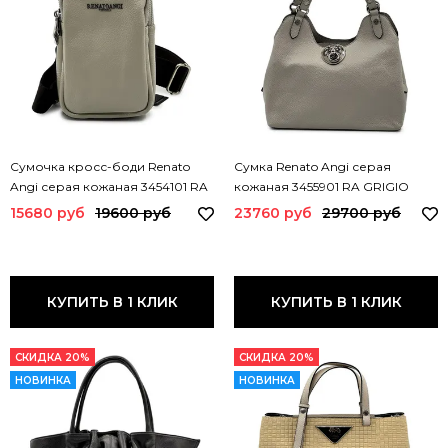
Сумочка кросс-боди Renato
Сумка Renato Angi серая
Angi серая кожаная 3454101 RA
кожаная 3455901 RA GRIGIO
GRIGIO
15680 руб
19600 руб
23760 руб
29700 руб
КУПИТЬ В 1 КЛИК
КУПИТЬ В 1 КЛИК
СКИДКА 20%
СКИДКА 20%
НОВИНКА
НОВИНКА