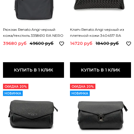
Рюкзак Renato Angi черный
Клатч Renato Angi черный из
кожа/текстиль 3358610 RA NERO
плетеной кожи 3404517 RA
NERO
39680 руб
49600 руб
14720 руб
18400 руб
КУПИТЬ В 1 КЛИК
КУПИТЬ В 1 КЛИК
СКИДКА 20%
СКИДКА 20%
НОВИНКА
НОВИНКА