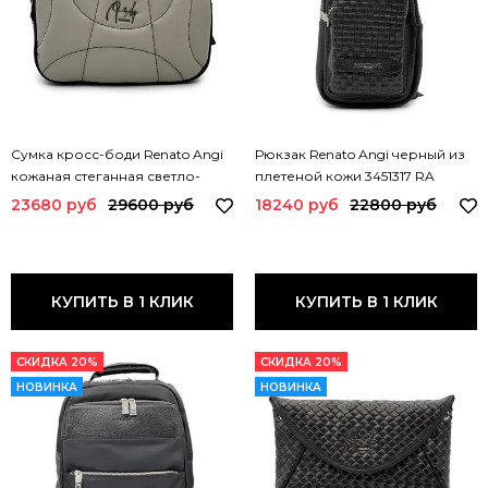
Сумка кросс-боди Renato Angi
Рюкзак Renato Angi черный из
кожаная стеганная светло-
плетеной кожи 3451317 RA
серая 2604936 RA GRIGIO
NERO
23680 руб
29600 руб
18240 руб
22800 руб
КУПИТЬ В 1 КЛИК
КУПИТЬ В 1 КЛИК
СКИДКА 20%
СКИДКА 20%
НОВИНКА
НОВИНКА