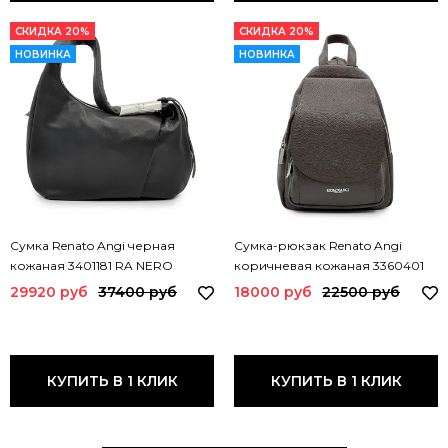
СКИДКА 20%
СКИДКА 20%
НОВИНКА
НОВИНКА
Сумка Renato Angi черная
Сумка-рюкзак Renato Angi
кожаная 3401181 RA NERO
коричневая кожаная 3360401
RA MORO
29920 руб
37400 руб
18000 руб
22500 руб
КУПИТЬ В 1 КЛИК
КУПИТЬ В 1 КЛИК