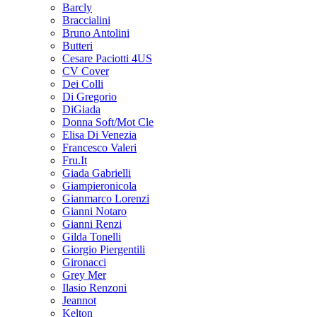
Barcly
Braccialini
Bruno Antolini
Butteri
Cesare Paciotti 4US
CV Cover
Dei Colli
Di Gregorio
DiGiada
Donna Soft/Mot Cle
Elisa Di Venezia
Francesco Valeri
Fru.It
Giada Gabrielli
Giampieronicola
Gianmarco Lorenzi
Gianni Notaro
Gianni Renzi
Gilda Tonelli
Giorgio Piergentili
Gironacci
Grey Mer
Ilasio Renzoni
Jeannot
Kelton