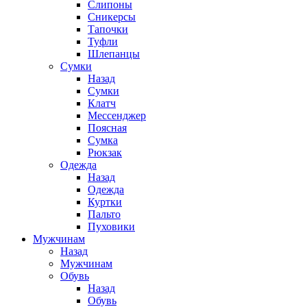
Слипоны
Сникерсы
Тапочки
Туфли
Шлепанцы
Cумки
Назад
Cумки
Клатч
Мессенджер
Поясная
Сумка
Рюкзак
Одежда
Назад
Одежда
Куртки
Пальто
Пуховики
Мужчинам
Назад
Мужчинам
Обувь
Назад
Обувь