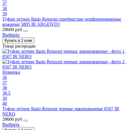
37
38
39
Туфли летние Ilasio Renzoni серебристые перфорированные
кожаные 5805 IR ARGENTO
28600 руб
Выбрать
Купить в 1 клик
Товар распродан
Новинка
36
37
38
38.5
39
40
Туфли летние Ilasio Renzoni черные лакированные 8507 IR
NERO
28600 руб
Выбрать