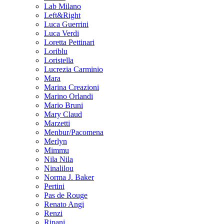
Lab Milano
Left&Right
Luca Guerrini
Luca Verdi
Loretta Pettinari
Loriblu
Loristella
Lucrezia Carminio
Mara
Marina Creazioni
Marino Orlandi
Mario Bruni
Mary Claud
Marzetti
Menbur/Pacomena
Merlyn
Mimmu
Nila Nila
Ninalilou
Norma J. Baker
Pertini
Pas de Rouge
Renato Angi
Renzi
Ripani