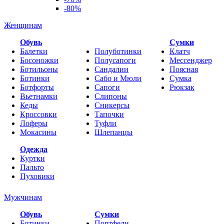
-80%
Женщинам
Обувь
Cумки
Балетки
Полуботинки
Клатч
Босоножки
Полусапоги
Мессенджер
Ботильоны
Сандалии
Поясная
Ботинки
Сабо и Мюли
Сумка
Ботфорты
Сапоги
Рюкзак
Вьетнамки
Слипоны
Кеды
Сникерсы
Кроссовки
Тапочки
Лоферы
Туфли
Мокасины
Шлепанцы
Одежда
Куртки
Пальто
Пуховики
Мужчинам
Обувь
Сумки
Ботинки
Портфели