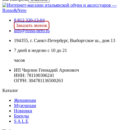
8 812 320-13-04
Заказать звонок
info@rosso-nero.ru
194355, г. Санкт-Петербург, Выборгское ш., дом 13
7 дней в неделю с 10 до 21
часов
ИП Чирлин Геннадий Ароновоч
ИНН: 781100306241
ОГРН:
304781136500263
Каталог
Женщинам
Мужчинам
Новинки
Бренды
S A L E