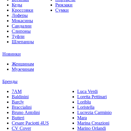
Кеды
Рюкзаки
Кроссовки
Сумки
Лоферы
Мокасины
Сандалии
Слипоны
Туфли
Шлепанцы
Новинки
Женщинам
Мужчинам
Бренды
7AM
Luca Verdi
Baldinini
Loretta Pettinari
Barcly
Loriblu
Braccialini
Loristella
Bruno Antolini
Lucrezia Carminio
Butteri
Mara
Cesare Paciotti 4US
Marina Creazioni
CV Cover
Marino Orlandi