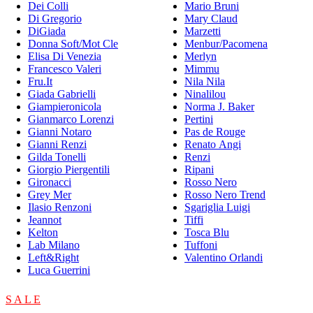
Dei Colli
Mario Bruni
Di Gregorio
Mary Claud
DiGiada
Marzetti
Donna Soft/Mot Cle
Menbur/Pacomena
Elisa Di Venezia
Merlyn
Francesco Valeri
Mimmu
Fru.It
Nila Nila
Giada Gabrielli
Ninalilou
Giampieronicola
Norma J. Baker
Gianmarco Lorenzi
Pertini
Gianni Notaro
Pas de Rouge
Gianni Renzi
Renato Angi
Gilda Tonelli
Renzi
Giorgio Piergentili
Ripani
Gironacci
Rosso Nero
Grey Mer
Rosso Nero Trend
Ilasio Renzoni
Sgariglia Luigi
Jeannot
Tiffi
Kelton
Tosca Blu
Lab Milano
Tuffoni
Left&Right
Valentino Orlandi
Luca Guerrini
S A L E