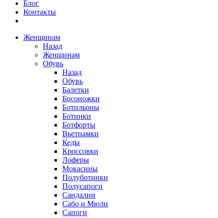
Блог
Контакты
Женщинам
Назад
Женщинам
Обувь
Назад
Обувь
Балетки
Босоножки
Ботильоны
Ботинки
Ботфорты
Вьетнамки
Кеды
Кроссовки
Лоферы
Мокасины
Полуботинки
Полусапоги
Сандалии
Сабо и Мюли
Сапоги