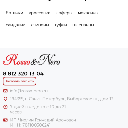
ботинки
кроссовки
лоферы
мокасины
сандалии
слипоны
туфли
шлепанцы
8 812 320-13-04
Заказать звонок
info@rosso-nero.ru
194355, г. Санкт-Петербург, Выборгское ш., дом 13
7 дней в неделю с 10 до 21
часов
ИП Чирлин Геннадий Ароновоч
ИНН: 781100306241