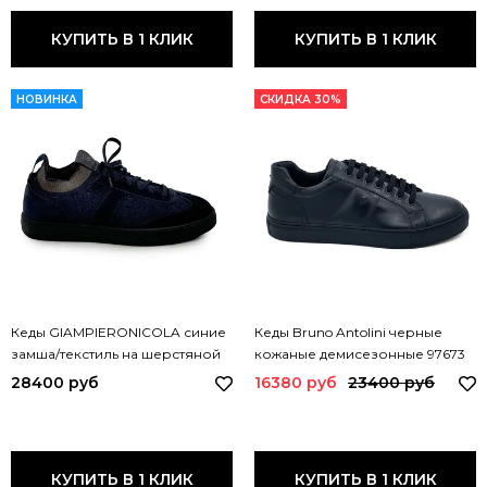
КУПИТЬ В 1 КЛИК
КУПИТЬ В 1 КЛИК
НОВИНКА
СКИДКА 30%
Кеды GIAMPIERONICOLA синие
Кеды Bruno Antolini черные
замша/текстиль на шерстяной
кожаные демисезонные 97673
подкладке 44516E GPN
BA DEMI
28400 руб
16380 руб
23400 руб
КУПИТЬ В 1 КЛИК
КУПИТЬ В 1 КЛИК