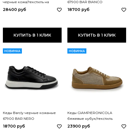
черные кожа/текстиль на
67900 BAR BIANCO
шерстяной подкладке 44516B
28400 руб
18700 руб
GPN NERO
КУПИТЬ В 1 КЛИК
КУПИТЬ В 1 КЛИК
НОВИНКА
НОВИНКА
Кеды Barcly черные кожаные
Кеды GIAMPIERONICOLA
67900 BAR NERO
бежевые нубук/текстиль
демисезонные W44559B GPN
18700 руб
23900 руб