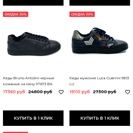
СКИДКА 30%
СКИДКА 30%
Кеды Bruno Antolini черные
Кеды мужские Luca Guerrini 9813
кожаные на меху 97673 BA
LU
MONT
17360 руб
24800 руб
19110 руб
27300 руб
КУПИТЬ В 1 КЛИК
КУПИТЬ В 1 КЛИК