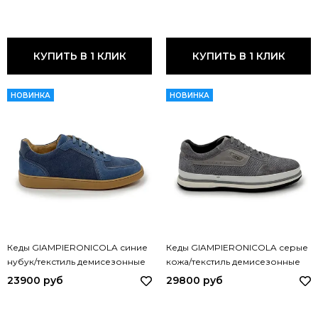
BEIGE
КУПИТЬ В 1 КЛИК
КУПИТЬ В 1 КЛИК
НОВИНКА
НОВИНКА
Кеды GIAMPIERONICOLA синие
Кеды GIAMPIERONICOLA серые
нубук/текстиль демисезонные
кожа/текстиль демисезонные
W44559A GPN BLU
M338170 GPN GRIGIO
23900 руб
29800 руб