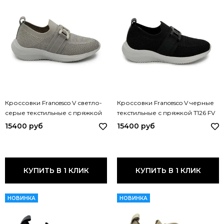
Кроссовки Francesco V светло-
Кроссовки Francesco V черные
серые текстильные с пряжкой
текстильные с пряжкой T126 FV
T126 FV GRIGIO
NERO
15400 руб
15400 руб
КУПИТЬ В 1 КЛИК
КУПИТЬ В 1 КЛИК
НОВИНКА
НОВИНКА