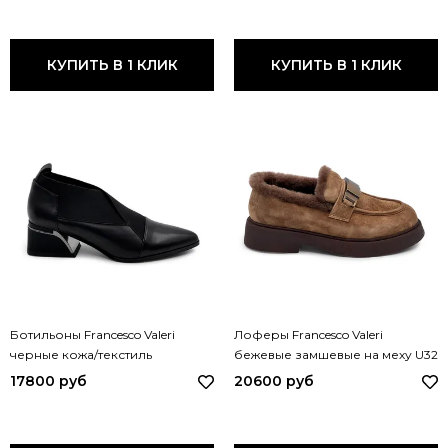
КУПИТЬ В 1 КЛИК
КУПИТЬ В 1 КЛИК
Ботильоны Francesco Valeri
Лоферы Francesco Valeri
черные кожа/текстиль
бежевые замшевые на меху U32
демисезонные U17 FV NAPPA
FV CUOIO
17800 руб
20600 руб