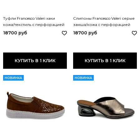
Туфли Francesco Valeri хаки
Слипоны Francesco Valeri серые
кожа/текстиль с перфорацией
замша/кожа с перфорацией
V88 FV KAKI
V50 FV GRIGIO
18700 руб
18700 руб
КУПИТЬ В 1 КЛИК
КУПИТЬ В 1 КЛИК
НОВИНКА
НОВИНКА