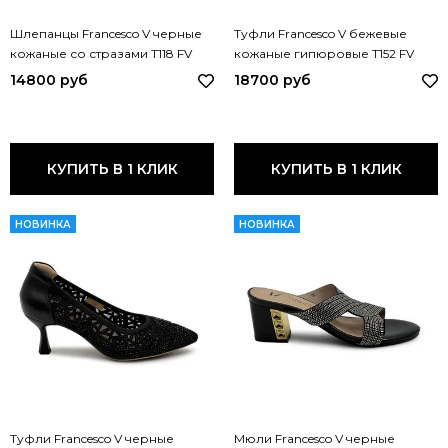
Шлепанцы Francesco V черные
Туфли Francesco V бежевые
кожаные со стразами T118 FV
кожаные гипюровые T152 FV
NERO
BEIGE
14800 руб
18700 руб
КУПИТЬ В 1 КЛИК
КУПИТЬ В 1 КЛИК
НОВИНКА
НОВИНКА
Туфли Francesco V черные
Мюли Francesco V черные