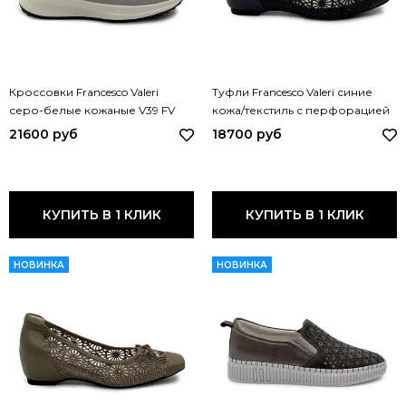
Кроссовки Francesco Valeri
Туфли Francesco Valeri синие
серо-белые кожаные V39 FV
кожа/текстиль с перфорацией
BIANCO
V88 FV BLU
21600 руб
18700 руб
КУПИТЬ В 1 КЛИК
КУПИТЬ В 1 КЛИК
НОВИНКА
НОВИНКА