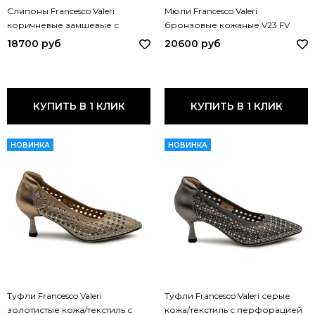
Слипоны Francesco Valeri
Мюли Francesco Valeri
коричневые замшевые с
бронзовые кожаные V23 FV
перфорацией V50 FV CUOIO
BRONZO
18700 руб
20600 руб
КУПИТЬ В 1 КЛИК
КУПИТЬ В 1 КЛИК
НОВИНКА
НОВИНКА
Туфли Francesco Valeri
Туфли Francesco Valeri серые
золотистые кожа/текстиль с
кожа/текстиль с перфорацией