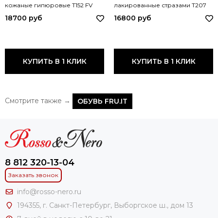
кожаные гипюровые T152 FV
лакированные стразами T207
NERO
FV
18700 руб
16800 руб
КУПИТЬ В 1 КЛИК
КУПИТЬ В 1 КЛИК
Смотрите также →
ОБУВЬ FRU.IT
8 812 320-13-04
Заказать звонок
info@rosso-nero.ru
194355, г. Санкт-Петербург, Выборгское ш., дом 13