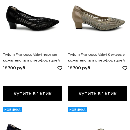
Туфли Francesco Valeri черные
Туфли Francesco Valeri бежевые
кожа/текстиль с перфорацией
кожа/текстиль с перфорацией
V83 FV NERO
V83 FV BEIGE
18700 руб
18700 руб
КУПИТЬ В 1 КЛИК
КУПИТЬ В 1 КЛИК
НОВИНКА
НОВИНКА