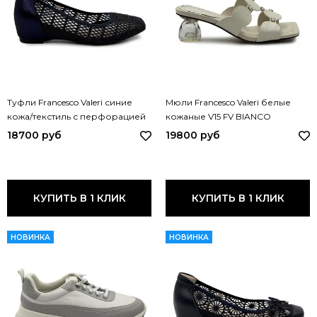
Туфли Francesco Valeri синие
Мюли Francesco Valeri белые
кожа/текстиль с перфорацией
кожаные V15 FV BIANCO
V86 FV BLU
18700 руб
19800 руб
КУПИТЬ В 1 КЛИК
КУПИТЬ В 1 КЛИК
НОВИНКА
НОВИНКА