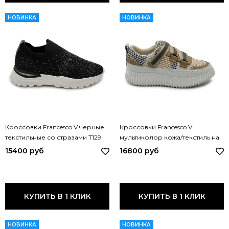
НОВИНКА
НОВИНКА
Кроссовки Francesco V черные
Кроссовки Francesco V
текстильные со стразами T129
мультиколор кожа/текстиль на
FV NERO
липучке T189 FV MULT
15400 руб
16800 руб
КУПИТЬ В 1 КЛИК
КУПИТЬ В 1 КЛИК
НОВИНКА
НОВИНКА