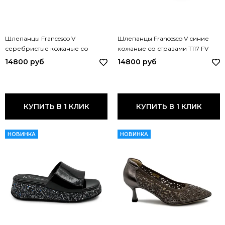
Шлепанцы Francesco V
Шлепанцы Francesco V синие
серебристые кожаные со
кожаные со стразами T117 FV
стразами T118 FV ARGENTO
BLU
14800 руб
14800 руб
КУПИТЬ В 1 КЛИК
КУПИТЬ В 1 КЛИК
НОВИНКА
НОВИНКА