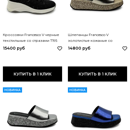
Кроссовки Francesco V черные
Шлепанцы Francesco V
текстильные со стразами T195
золотистые кожаные со
FV NERO
стразами T118 FV ORO
15400 руб
14800 руб
КУПИТЬ В 1 КЛИК
КУПИТЬ В 1 КЛИК
НОВИНКА
НОВИНКА