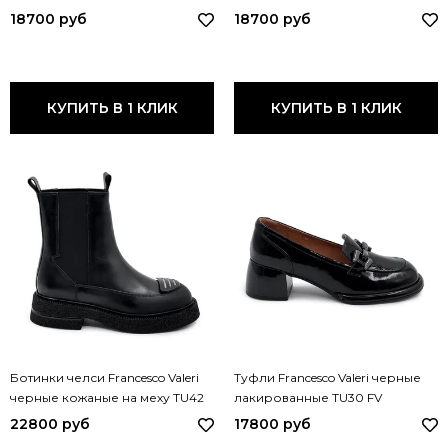
перфорацией V80 FV ORO
V80 FV CDF GRIGIO
18700 руб
18700 руб
КУПИТЬ В 1 КЛИК
КУПИТЬ В 1 КЛИК
Ботинки челси Francesco Valeri
Туфли Francesco Valeri черные
черные кожаные на меху TU42
лакированные TU30 FV
FV
22800 руб
17800 руб