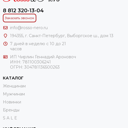
8 812 320-13-04
Заказать звонок
info@rosso-nero.ru
194355, г. Санкт-Петербург, Выборгское ш., дом 13
7 дней в неделю с 10 до 21
часов
ИП Чирлин Геннадий Ароновоч
ИНН: 781100306241
ОГРН:
304781136500263
КАТАЛОГ
Женщинам
Мужчинам
Новинки
Бренды
S A L E