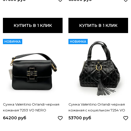
КУПИТЬ В 1 КЛИК
КУПИТЬ В 1 КЛИК
НОВИНКА
НОВИНКА
Сумка Valentino Orlandi черная
Сумка Valentino Orlandi черная
кожаная 7293 VO NERO
кожаная c кошельком 7254 VO
NERO
64200 руб
53700 руб