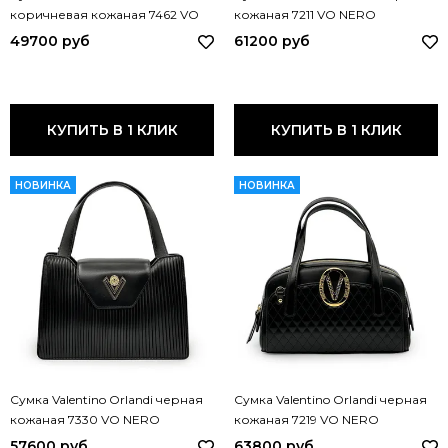
коричневая кожаная 7462 VO
кожаная 7211 VO NERO
MORO
49700 руб
61200 руб
КУПИТЬ В 1 КЛИК
КУПИТЬ В 1 КЛИК
НОВИНКА
НОВИНКА
Сумка Valentino Orlandi черная
Сумка Valentino Orlandi черная
кожаная 7330 VO NERO
кожаная 7219 VO NERO
57600 руб
63800 руб