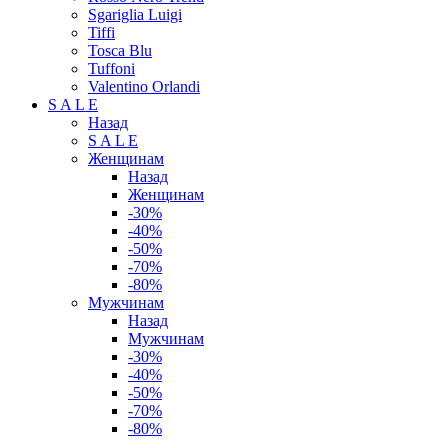
Sgariglia Luigi
Tiffi
Tosca Blu
Tuffoni
Valentino Orlandi
S A L E
Назад
S A L E
Женщинам
Назад
Женщинам
-30%
-40%
-50%
-70%
-80%
Мужчинам
Назад
Мужчинам
-30%
-40%
-50%
-70%
-80%