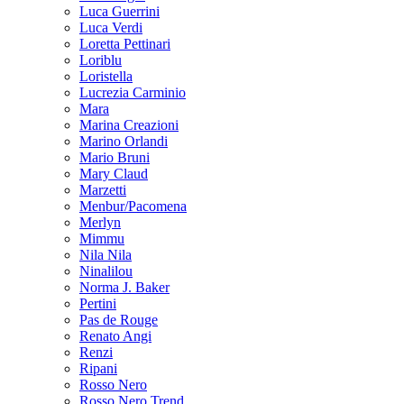
Luca Guerrini
Luca Verdi
Loretta Pettinari
Loriblu
Loristella
Lucrezia Carminio
Mara
Marina Creazioni
Marino Orlandi
Mario Bruni
Mary Claud
Marzetti
Menbur/Pacomena
Merlyn
Mimmu
Nila Nila
Ninalilou
Norma J. Baker
Pertini
Pas de Rouge
Renato Angi
Renzi
Ripani
Rosso Nero
Rosso Nero Trend