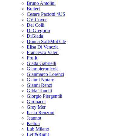
Bruno Antolini
Butteri
Cesare Paciotti 4US
CV Cover
Dei Colli
Di Gregorio
DiGiada
Donna Soft/Mot Cle
Elisa Di Venezia
Francesco Valeri
Fru.It
Giada Gabrielli
Giampieronicola
Gianmarco Lorenzi
Gianni Notaro
Gianni Renzi
Gilda Tonelli
Giorgio Piergentili
Gironacci
Grey Mer
Ilasio Renzoni
Jeannot
Kelton
Lab Milano
Left&Right