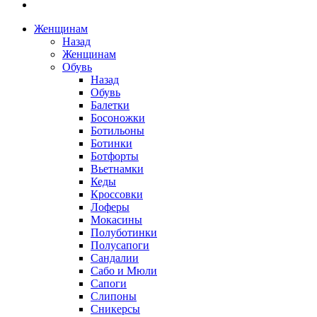
Женщинам
Назад
Женщинам
Обувь
Назад
Обувь
Балетки
Босоножки
Ботильоны
Ботинки
Ботфорты
Вьетнамки
Кеды
Кроссовки
Лоферы
Мокасины
Полуботинки
Полусапоги
Сандалии
Сабо и Мюли
Сапоги
Слипоны
Сникерсы