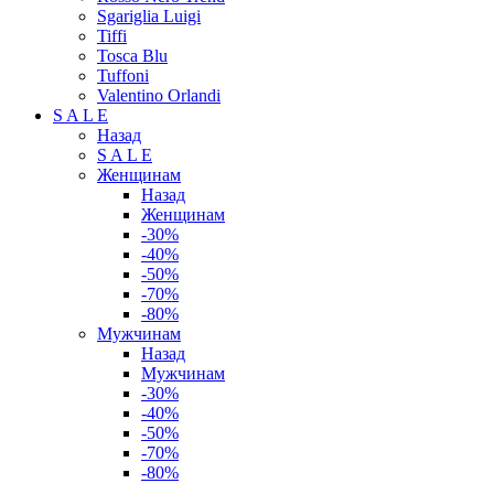
Sgariglia Luigi
Tiffi
Tosca Blu
Tuffoni
Valentino Orlandi
S A L E
Назад
S A L E
Женщинам
Назад
Женщинам
-30%
-40%
-50%
-70%
-80%
Мужчинам
Назад
Мужчинам
-30%
-40%
-50%
-70%
-80%