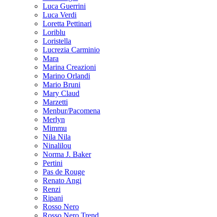
Luca Guerrini
Luca Verdi
Loretta Pettinari
Loriblu
Loristella
Lucrezia Carminio
Mara
Marina Creazioni
Marino Orlandi
Mario Bruni
Mary Claud
Marzetti
Menbur/Pacomena
Merlyn
Mimmu
Nila Nila
Ninalilou
Norma J. Baker
Pertini
Pas de Rouge
Renato Angi
Renzi
Ripani
Rosso Nero
Rosso Nero Trend