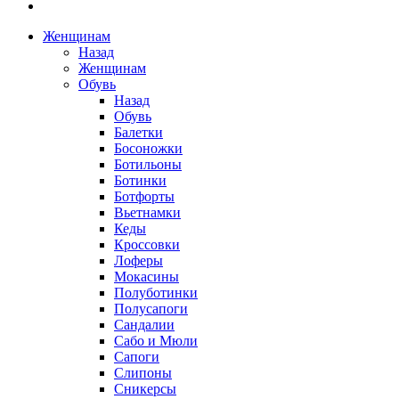
Женщинам
Назад
Женщинам
Обувь
Назад
Обувь
Балетки
Босоножки
Ботильоны
Ботинки
Ботфорты
Вьетнамки
Кеды
Кроссовки
Лоферы
Мокасины
Полуботинки
Полусапоги
Сандалии
Сабо и Мюли
Сапоги
Слипоны
Сникерсы