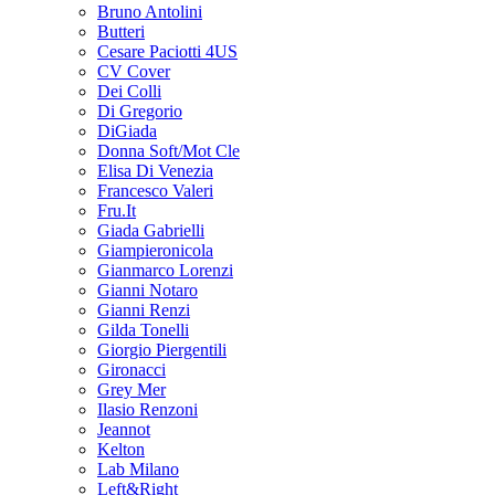
Bruno Antolini
Butteri
Cesare Paciotti 4US
CV Cover
Dei Colli
Di Gregorio
DiGiada
Donna Soft/Mot Cle
Elisa Di Venezia
Francesco Valeri
Fru.It
Giada Gabrielli
Giampieronicola
Gianmarco Lorenzi
Gianni Notaro
Gianni Renzi
Gilda Tonelli
Giorgio Piergentili
Gironacci
Grey Mer
Ilasio Renzoni
Jeannot
Kelton
Lab Milano
Left&Right