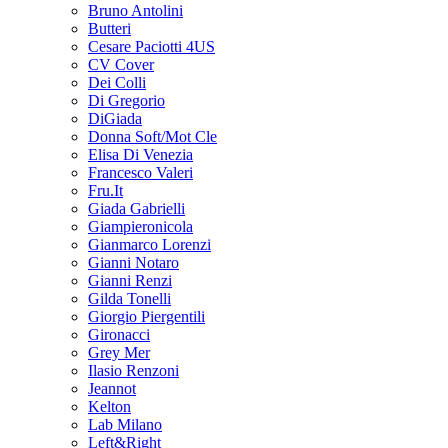
Bruno Antolini
Butteri
Cesare Paciotti 4US
CV Cover
Dei Colli
Di Gregorio
DiGiada
Donna Soft/Mot Cle
Elisa Di Venezia
Francesco Valeri
Fru.It
Giada Gabrielli
Giampieronicola
Gianmarco Lorenzi
Gianni Notaro
Gianni Renzi
Gilda Tonelli
Giorgio Piergentili
Gironacci
Grey Mer
Ilasio Renzoni
Jeannot
Kelton
Lab Milano
Left&Right