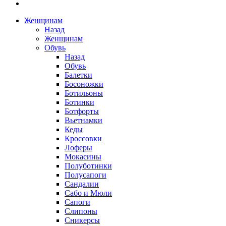
Женщинам
Назад
Женщинам
Обувь
Назад
Обувь
Балетки
Босоножки
Ботильоны
Ботинки
Ботфорты
Вьетнамки
Кеды
Кроссовки
Лоферы
Мокасины
Полуботинки
Полусапоги
Сандалии
Сабо и Мюли
Сапоги
Слипоны
Сникерсы