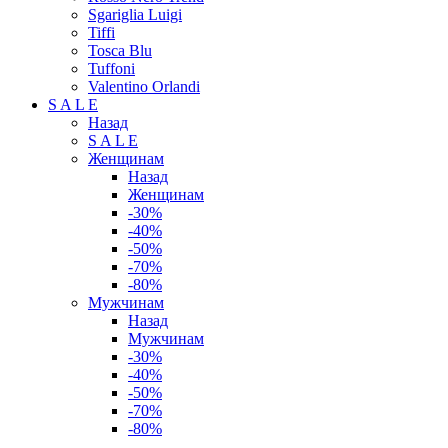
Sgariglia Luigi
Tiffi
Tosca Blu
Tuffoni
Valentino Orlandi
S A L E
Назад
S A L E
Женщинам
Назад
Женщинам
-30%
-40%
-50%
-70%
-80%
Мужчинам
Назад
Мужчинам
-30%
-40%
-50%
-70%
-80%