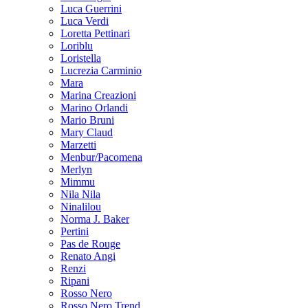
Luca Guerrini
Luca Verdi
Loretta Pettinari
Loriblu
Loristella
Lucrezia Carminio
Mara
Marina Creazioni
Marino Orlandi
Mario Bruni
Mary Claud
Marzetti
Menbur/Pacomena
Merlyn
Mimmu
Nila Nila
Ninalilou
Norma J. Baker
Pertini
Pas de Rouge
Renato Angi
Renzi
Ripani
Rosso Nero
Rosso Nero Trend