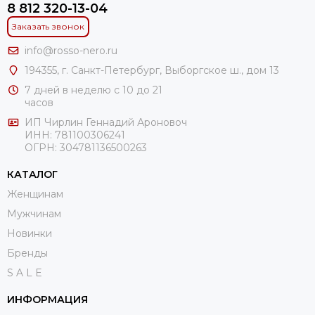
8 812 320-13-04
Заказать звонок
info@rosso-nero.ru
194355, г. Санкт-Петербург, Выборгское ш., дом 13
7 дней в неделю с 10 до 21
часов
ИП Чирлин Геннадий Ароновоч
ИНН: 781100306241
ОГРН:
304781136500263
КАТАЛОГ
Женщинам
Мужчинам
Новинки
Бренды
S A L E
ИНФОРМАЦИЯ