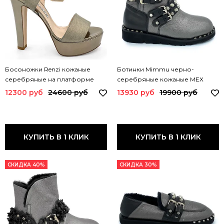
Босоножки Renzi кожаные
Ботинки Mimmu черно-
серебряные на платформе
серебряные кожаные МЕХ
524200 RZ
BOOTH3 MIM
12300 руб
24600 руб
13930 руб
19900 руб
КУПИТЬ В 1 КЛИК
КУПИТЬ В 1 КЛИК
СКИДКА 40%
СКИДКА 30%