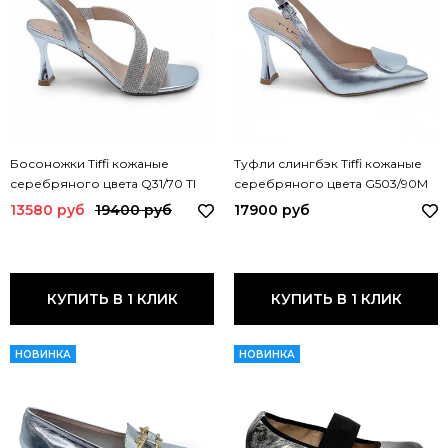
Босоножки Tiffi кожаные
Туфли слингбэк Tiffi кожаные
серебряного цвета Q31/70 TI
серебряного цвета G503/90M
ARGENTO
TI ARGENTO
13580 руб
19400 руб
17900 руб
КУПИТЬ В 1 КЛИК
КУПИТЬ В 1 КЛИК
НОВИНКА
НОВИНКА