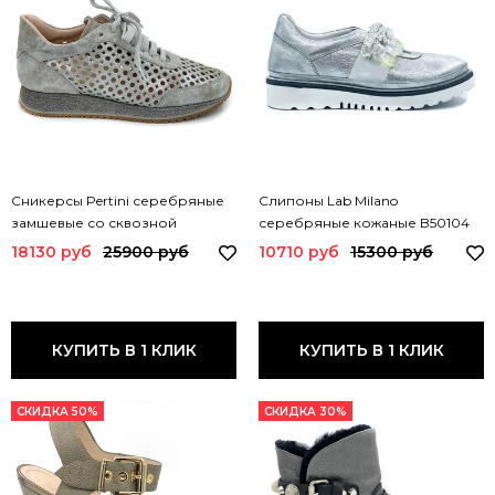
Сникерсы Pertini серебряные
Слипоны Lab Milano
замшевые со сквозной
серебряные кожаные B50104
перфорацией 181W14756D1 PRT
LAB SILVER
18130 руб
25900 руб
10710 руб
15300 руб
КУПИТЬ В 1 КЛИК
КУПИТЬ В 1 КЛИК
СКИДКА 50%
СКИДКА 30%