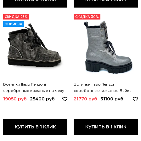
СКИДКА 25%
СКИДКА 30%
НОВИНКА
Ботинки Ilasio Renzoni
Ботинки Ilasio Renzoni
серебряные кожаные на меху
серебряные кожаные Байка
M267 IR SILVER
3702 IR SILVER
19050 руб
25400 руб
21770 руб
31100 руб
КУПИТЬ В 1 КЛИК
КУПИТЬ В 1 КЛИК