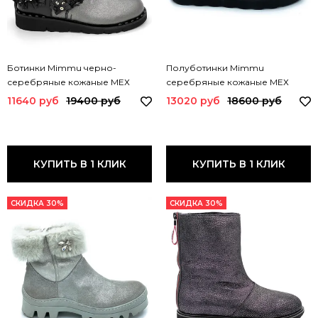
Ботинки Mimmu черно-
Полуботинки Mimmu
серебряные кожаные МЕХ
серебряные кожаные МЕХ
BOOTH2 MIM
BEDJ2 MIM
11640 руб
19400 руб
13020 руб
18600 руб
КУПИТЬ В 1 КЛИК
КУПИТЬ В 1 КЛИК
СКИДКА 30%
СКИДКА 30%