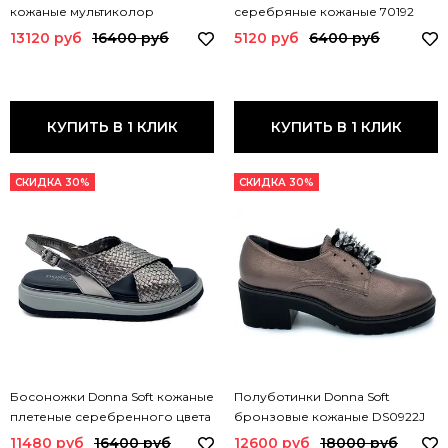
кожаные мультиколор
серебряные кожаные 70192
1725001LL TUF SILVER
COV
13120 руб
16400 руб
5120 руб
6400 руб
КУПИТЬ В 1 КЛИК
КУПИТЬ В 1 КЛИК
СКИДКА 30%
СКИДКА 30%
Босоножки Donna Soft кожаные
Полуботинки Donna Soft
плетеные серебренного цвета
бронзовые кожаные DS0922J
DS1800 DS SILVER
DS SMOG
11480 руб
16400 руб
12600 руб
18000 руб