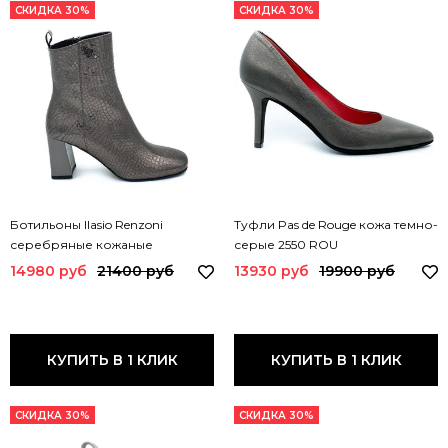
СКИДКА 30%
СКИДКА 30%
Ботильоны Ilasio Renzoni
Туфли Pas de Rouge кожа темно-
серебряные кожаные
серые 2550 ROU
демисезонные тиснение под
14980 руб
21400 руб
13930 руб
19900 руб
питона 6315 IR
КУПИТЬ В 1 КЛИК
КУПИТЬ В 1 КЛИК
СКИДКА 30%
СКИДКА 30%