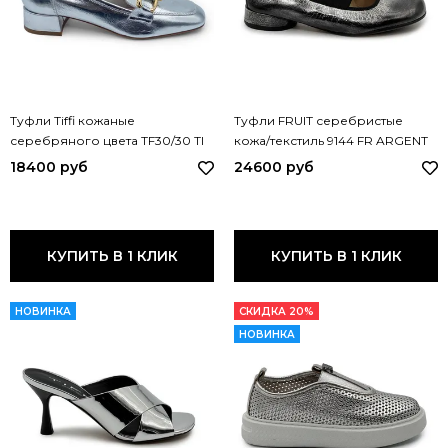
Туфли Tiffi кожаные
Туфли FRUIT серебристые
серебряного цвета TF30/30 TI
кожа/текстиль 9144 FR ARGENT
ARGENTO
18400 руб
24600 руб
КУПИТЬ В 1 КЛИК
КУПИТЬ В 1 КЛИК
НОВИНКА
СКИДКА 20%
НОВИНКА