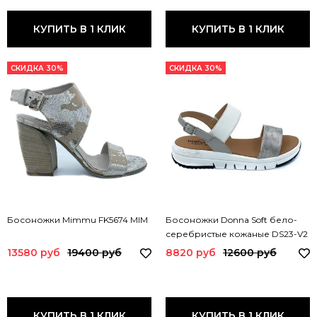
КУПИТЬ В 1 КЛИК
КУПИТЬ В 1 КЛИК
СКИДКА 30%
СКИДКА 30%
Босоножки Mimmu FK5674 MIM
Босоножки Donna Soft бело-
серебристые кожаные DS23-V2
DS
13580 руб
19400 руб
8820 руб
12600 руб
КУПИТЬ В 1 КЛИК
КУПИТЬ В 1 КЛИК