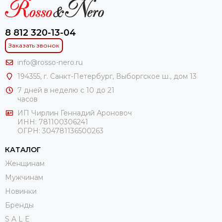
8 812 320-13-04
Заказать звонок
info@rosso-nero.ru
194355, г. Санкт-Петербург, Выборгское ш., дом 13
7 дней в неделю с 10 до 21
часов
ИП Чирлин Геннадий Ароновоч
ИНН: 781100306241
ОГРН:
304781136500263
КАТАЛОГ
Женщинам
Мужчинам
Новинки
Бренды
S A L E