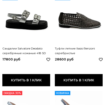
Сандалии Salvatore Deodato
Туфли летние Ilasio Renzoni
серебряные кожаные 418 SD
серебристые
SILVER
перфорированные кожаные
17800 руб
28600 руб
5805 IR ARGENTO
КУПИТЬ В 1 КЛИК
КУПИТЬ В 1 КЛИК
СКИДКА 30%
НОВИНКА