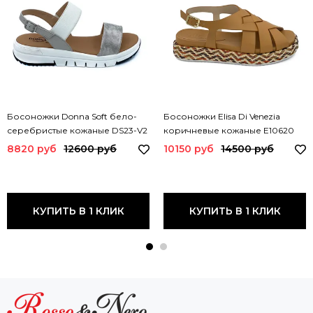
Босоножки Donna Soft бело-
Босоножки Elisa Di Venezia
серебристые кожаные DS23-V2
коричневые кожаные E10620
DS
ELISA CUOIO
8820 руб
12600 руб
10150 руб
14500 руб
КУПИТЬ В 1 КЛИК
КУПИТЬ В 1 КЛИК