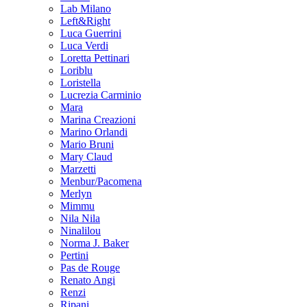
Lab Milano
Left&Right
Luca Guerrini
Luca Verdi
Loretta Pettinari
Loriblu
Loristella
Lucrezia Carminio
Mara
Marina Creazioni
Marino Orlandi
Mario Bruni
Mary Claud
Marzetti
Menbur/Pacomena
Merlyn
Mimmu
Nila Nila
Ninalilou
Norma J. Baker
Pertini
Pas de Rouge
Renato Angi
Renzi
Ripani