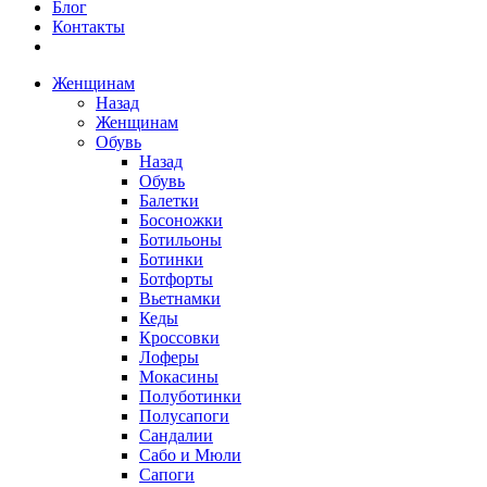
Блог
Контакты
Женщинам
Назад
Женщинам
Обувь
Назад
Обувь
Балетки
Босоножки
Ботильоны
Ботинки
Ботфорты
Вьетнамки
Кеды
Кроссовки
Лоферы
Мокасины
Полуботинки
Полусапоги
Сандалии
Сабо и Мюли
Сапоги