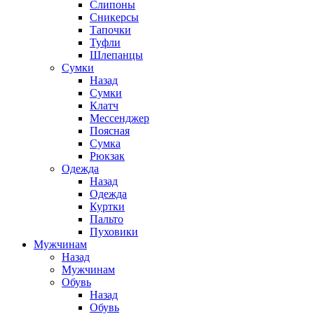
Слипоны
Сникерсы
Тапочки
Туфли
Шлепанцы
Cумки
Назад
Cумки
Клатч
Мессенджер
Поясная
Сумка
Рюкзак
Одежда
Назад
Одежда
Куртки
Пальто
Пуховики
Мужчинам
Назад
Мужчинам
Обувь
Назад
Обувь