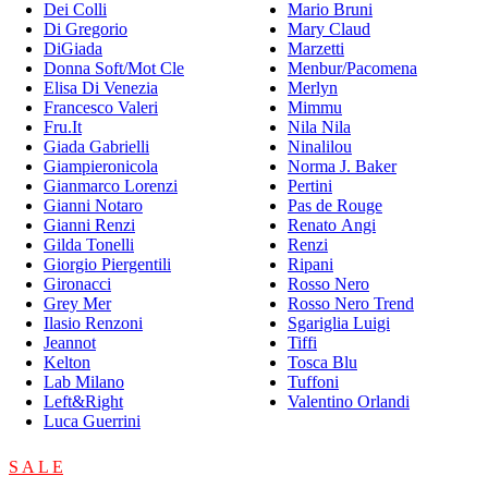
Dei Colli
Mario Bruni
Di Gregorio
Mary Claud
DiGiada
Marzetti
Donna Soft/Mot Cle
Menbur/Pacomena
Elisa Di Venezia
Merlyn
Francesco Valeri
Mimmu
Fru.It
Nila Nila
Giada Gabrielli
Ninalilou
Giampieronicola
Norma J. Baker
Gianmarco Lorenzi
Pertini
Gianni Notaro
Pas de Rouge
Gianni Renzi
Renato Angi
Gilda Tonelli
Renzi
Giorgio Piergentili
Ripani
Gironacci
Rosso Nero
Grey Mer
Rosso Nero Trend
Ilasio Renzoni
Sgariglia Luigi
Jeannot
Tiffi
Kelton
Tosca Blu
Lab Milano
Tuffoni
Left&Right
Valentino Orlandi
Luca Guerrini
S A L E