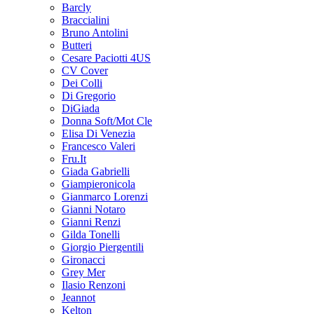
Barcly
Braccialini
Bruno Antolini
Butteri
Cesare Paciotti 4US
CV Cover
Dei Colli
Di Gregorio
DiGiada
Donna Soft/Mot Cle
Elisa Di Venezia
Francesco Valeri
Fru.It
Giada Gabrielli
Giampieronicola
Gianmarco Lorenzi
Gianni Notaro
Gianni Renzi
Gilda Tonelli
Giorgio Piergentili
Gironacci
Grey Mer
Ilasio Renzoni
Jeannot
Kelton