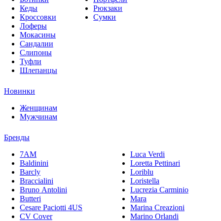
Кеды
Рюкзаки
Кроссовки
Сумки
Лоферы
Мокасины
Сандалии
Слипоны
Туфли
Шлепанцы
Новинки
Женщинам
Мужчинам
Бренды
7AM
Luca Verdi
Baldinini
Loretta Pettinari
Barcly
Loriblu
Braccialini
Loristella
Bruno Antolini
Lucrezia Carminio
Butteri
Mara
Cesare Paciotti 4US
Marina Creazioni
CV Cover
Marino Orlandi