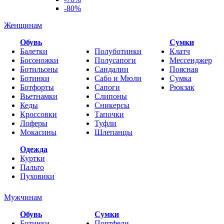
-80%
Женщинам
Обувь
Cумки
Балетки
Полуботинки
Клатч
Босоножки
Полусапоги
Мессенджер
Ботильоны
Сандалии
Поясная
Ботинки
Сабо и Мюли
Сумка
Ботфорты
Сапоги
Рюкзак
Вьетнамки
Слипоны
Кеды
Сникерсы
Кроссовки
Тапочки
Лоферы
Туфли
Мокасины
Шлепанцы
Одежда
Куртки
Пальто
Пуховики
Мужчинам
Обувь
Сумки
Ботинки
Портфели