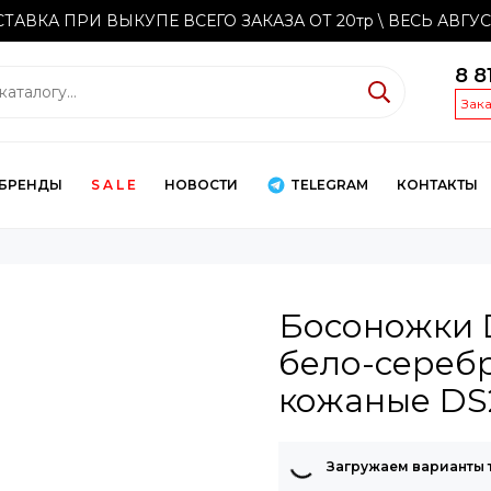
ТАВКА ПРИ ВЫКУПЕ ВСЕГО ЗАКАЗА ОТ 20тр
\ ВЕСЬ АВГУ
8 8
Зак
БРЕНДЫ
S A L E
НОВОСТИ
TELEGRAM
КОНТАКТЫ
Босоножки 
бело-сереб
кожаные DS
Загружаем варианты 