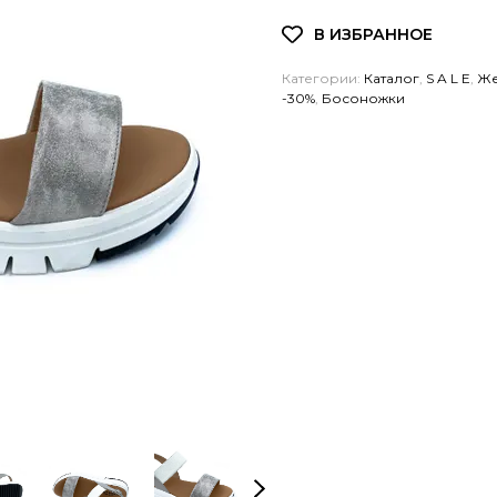
Категории:
Каталог
,
S A L E
,
Же
-30%
,
Босоножки