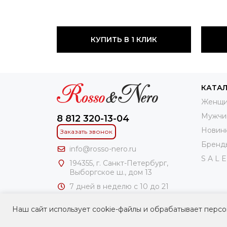
КУПИТЬ В 1 КЛИК
КАТА
Женщи
Мужчи
8 812 320-13-04
Новин
Заказать звонок
Бренд
info@rosso-nero.ru
S A L E
194355, г. Санкт-Петербург,
Выборгское ш., дом 13
7 дней в неделю с 10 до 21
часов
Наш сайт использует cookie-файлы и обрабатывает персо
ИП Чирлин Геннадий Ароновоч
ИНН: 781100306241