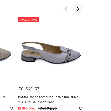
СКИДКА 30%
СКИДКА 30%
36
36.5
37
40
аные
Туфли Donna Soft сиреневые кожаные
Босоножки Eli
MOT1976 DS PROVENZA
кожаные(3002)
12180 руб
17400 руб
10150 руб
1