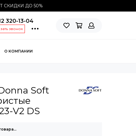
СТ СКИДКИ ДО
50%
12 320-13-04
азать звонок
О КОМПАНИИ
Donna Soft
ристые
23-V2 DS
товара…