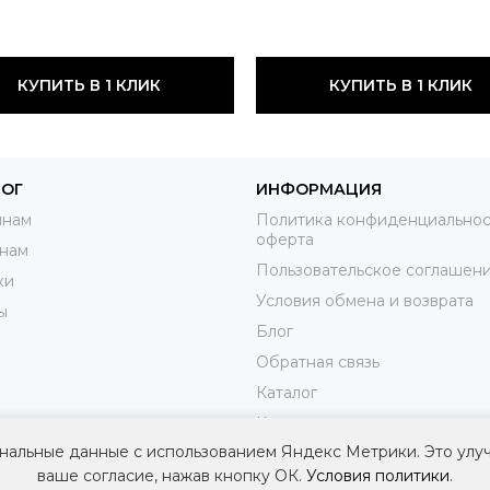
КУПИТЬ В 1 КЛИК
КУПИТЬ В 1 КЛИК
ЛОГ
ИНФОРМАЦИЯ
нам
Политика конфиденциальнос
оферта
нам
Пользовательское соглашен
ки
Условия обмена и возврата
ы
Блог
Обратная связь
Каталог
Контакты
нальные данные с использованием Яндекс Метрики. Это улу
Доставка
ваше согласие, нажав кнопку ОК.
Условия политики
.
Оплата