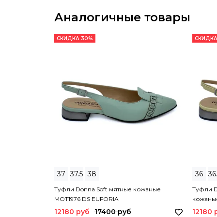
Аналогичные товары
СКИДКА 30%
СКИДКА
37
37.5
38
36
36
Туфли Donna Soft мятные кожаные
Туфли D
MOT1976 DS EUFORIA
кожаны
12180 руб
17400 руб
12180 