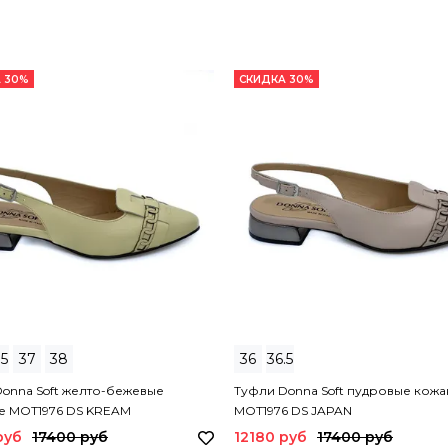
 30%
СКИДКА 30%
.5
37
38
36
36.5
onna Soft желто-бежевые
Туфли Donna Soft пудровые кож
е MOT1976 DS KREAM
MOT1976 DS JAPAN
руб
17400 руб
12180 руб
17400 руб