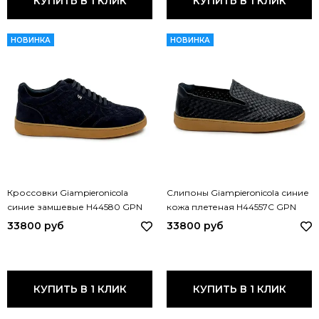
КУПИТЬ В 1 КЛИК
КУПИТЬ В 1 КЛИК
НОВИНКА
НОВИНКА
Кроссовки Giampieronicola
Слипоны Giampieronicola синие
синие замшевые H44580 GPN
кожа плетеная H44557C GPN
BLU
BLU
33800 руб
33800 руб
КУПИТЬ В 1 КЛИК
КУПИТЬ В 1 КЛИК