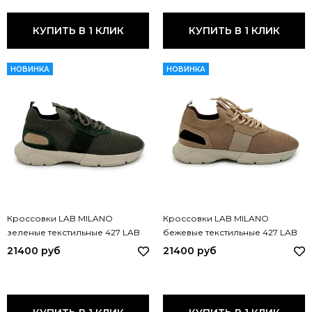
КУПИТЬ В 1 КЛИК
КУПИТЬ В 1 КЛИК
НОВИНКА
НОВИНКА
Кроссовки LAB MILANO
Кроссовки LAB MILANO
зеленые текстильные 427 LAB
бежевые текстильные 427 LAB
VERDE
BEIGE
21400 руб
21400 руб