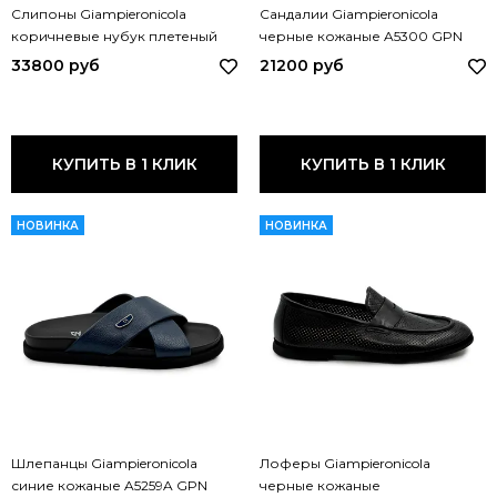
Слипоны Giampieronicola
Сандалии Giampieronicola
коричневые нубук плетеный
черные кожаные A5300 GPN
H44557C GPN MORO
NERO
33800 руб
21200 руб
КУПИТЬ В 1 КЛИК
КУПИТЬ В 1 КЛИК
НОВИНКА
НОВИНКА
Шлепанцы Giampieronicola
Лоферы Giampieronicola
синие кожаные A5259A GPN
черные кожаные