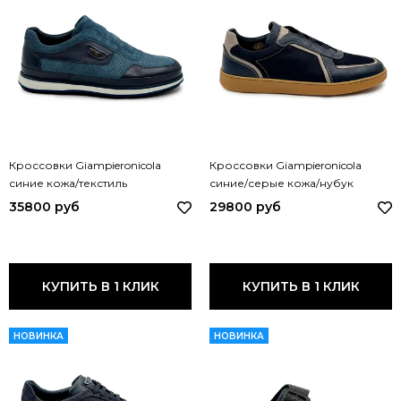
Кроссовки Giampieronicola
Кроссовки Giampieronicola
синие кожа/текстиль
синие/серые кожа/нубук
демисезонные F338168A GPN
H44558 GPN BLU GRIGIO
35800 руб
29800 руб
BLU
КУПИТЬ В 1 КЛИК
КУПИТЬ В 1 КЛИК
НОВИНКА
НОВИНКА