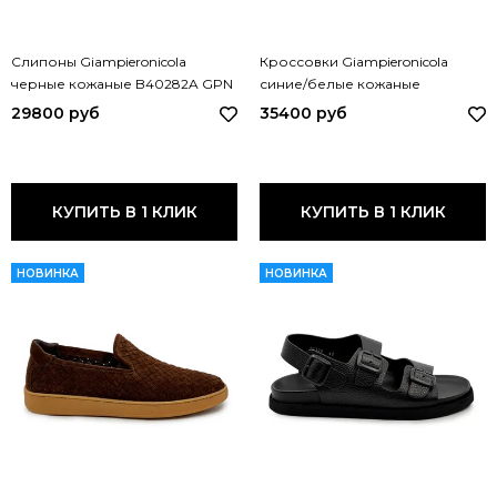
Слипоны Giampieronicola
Кроссовки Giampieronicola
черные кожаные B40282A GPN
синие/белые кожаные
NERO
перфорированные F338167
29800 руб
35400 руб
GPN BLU BIANCO
КУПИТЬ В 1 КЛИК
КУПИТЬ В 1 КЛИК
НОВИНКА
НОВИНКА