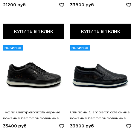
BLU
перфорированные N45410A
21200 руб
33800 руб
GPN NERO
КУПИТЬ В 1 КЛИК
КУПИТЬ В 1 КЛИК
НОВИНКА
НОВИНКА
Туфли Giampieronicola черные
Слипоны Giampieronicola синие
кожаные перфорированные
кожаные перфорированные
F338184 GPN NERO
F33885A GPN BLU
35400 руб
33800 руб