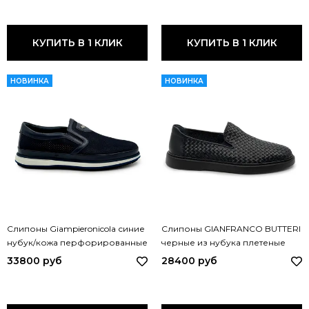
КУПИТЬ В 1 КЛИК
КУПИТЬ В 1 КЛИК
НОВИНКА
НОВИНКА
Слипоны Giampieronicola синие
Слипоны GIANFRANCO BUTTERI
нубук/кожа перфорированные
черные из нубука плетеные
F33885B GPN BLU
82604 BUT NERO
33800 руб
28400 руб