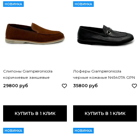
НОВИНКА
НОВИНКА
Слипоны Giampieronicola
Лоферы Giampieronicola
коричневые замшевые
черные кожаные N45407A GPN
B40282C GPN MORO
NERO
29800 руб
35800 руб
КУПИТЬ В 1 КЛИК
КУПИТЬ В 1 КЛИК
НОВИНКА
НОВИНКА