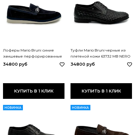
Лоферы Mario Bruni синие
Туфли Mario Bruni черные из
замшевые перфорированные
плетеной кожи 63732 MB NERO
65153 MB BLU
34800 руб
34800 руб
КУПИТЬ В 1 КЛИК
КУПИТЬ В 1 КЛИК
НОВИНКА
НОВИНКА