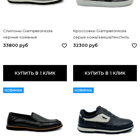
Слипоны Giampieronicola
Кроссовки Giampieronicola
черные кожаные
серые кожа/замша/текстиль
перфорированные F338122A
G44565A GPN GRIGIO
33800 руб
32300 руб
GPN NERO
КУПИТЬ В 1 КЛИК
КУПИТЬ В 1 КЛИК
НОВИНКА
НОВИНКА