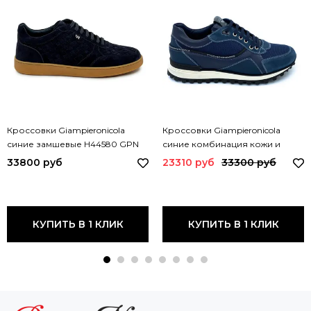
Кроссовки Giampieronicola
Кроссовки Giampieronicola
синие замшевые H44580 GPN
синие комбинация кожи и
BLU
нубука демисезонные E39394
33800 руб
23310 руб
33300 руб
GPN
КУПИТЬ В 1 КЛИК
КУПИТЬ В 1 КЛИК