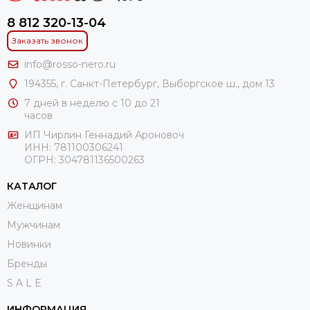
8 812 320-13-04
Заказать звонок
info@rosso-nero.ru
194355, г. Санкт-Петербург, Выборгское ш., дом 13
7 дней в неделю с 10 до 21
часов
ИП Чирлин Геннадий Ароновоч
ИНН: 781100306241
ОГРН:
304781136500263
КАТАЛОГ
Женщинам
Мужчинам
Новинки
Бренды
S A L E
ИНФОРМАЦИЯ