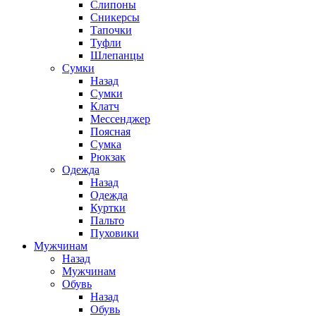
Слипоны
Сникерсы
Тапочки
Туфли
Шлепанцы
Cумки
Назад
Cумки
Клатч
Мессенджер
Поясная
Сумка
Рюкзак
Одежда
Назад
Одежда
Куртки
Пальто
Пуховики
Мужчинам
Назад
Мужчинам
Обувь
Назад
Обувь