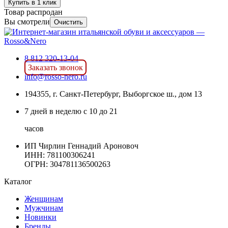
Купить в 1 клик
Товар распродан
Вы смотрели
Очистить
8 812 320-13-04
Заказать звонок
info@rosso-nero.ru
194355, г. Санкт-Петербург, Выборгское ш., дом 13
7 дней в неделю с 10 до 21
часов
ИП Чирлин Геннадий Ароновоч
ИНН: 781100306241
ОГРН:
304781136500263
Каталог
Женщинам
Мужчинам
Новинки
Бренды