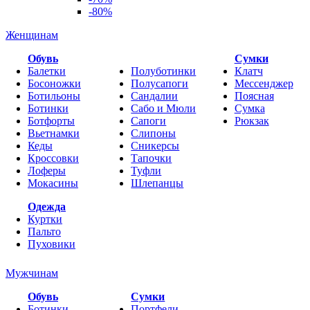
-80%
Женщинам
Обувь
Cумки
Балетки
Полуботинки
Клатч
Босоножки
Полусапоги
Мессенджер
Ботильоны
Сандалии
Поясная
Ботинки
Сабо и Мюли
Сумка
Ботфорты
Сапоги
Рюкзак
Вьетнамки
Слипоны
Кеды
Сникерсы
Кроссовки
Тапочки
Лоферы
Туфли
Мокасины
Шлепанцы
Одежда
Куртки
Пальто
Пуховики
Мужчинам
Обувь
Сумки
Ботинки
Портфели