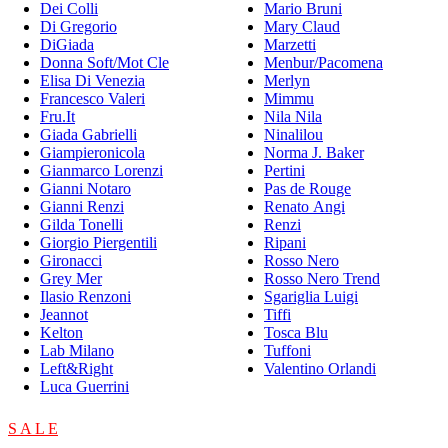
Dei Colli
Mario Bruni
Di Gregorio
Mary Claud
DiGiada
Marzetti
Donna Soft/Mot Cle
Menbur/Pacomena
Elisa Di Venezia
Merlyn
Francesco Valeri
Mimmu
Fru.It
Nila Nila
Giada Gabrielli
Ninalilou
Giampieronicola
Norma J. Baker
Gianmarco Lorenzi
Pertini
Gianni Notaro
Pas de Rouge
Gianni Renzi
Renato Angi
Gilda Tonelli
Renzi
Giorgio Piergentili
Ripani
Gironacci
Rosso Nero
Grey Mer
Rosso Nero Trend
Ilasio Renzoni
Sgariglia Luigi
Jeannot
Tiffi
Kelton
Tosca Blu
Lab Milano
Tuffoni
Left&Right
Valentino Orlandi
Luca Guerrini
S A L E