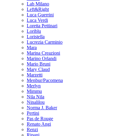
Lab Milano
Left&Right
Luca Guerrini
Luca Verdi
Loretta Pettinari
Loriblu
Loristella
Lucrezia Carminio
Mara
Marina Creazioni
Marino Orlandi
Mario Bruni
Mary Claud
Marzetti
Menbur/Pacomena
Merlyn
Mimmu
Nila Nila
Ninalilou
Norma J. Baker
Pertini
Pas de Rouge
Renato Angi
Renzi
Ripani