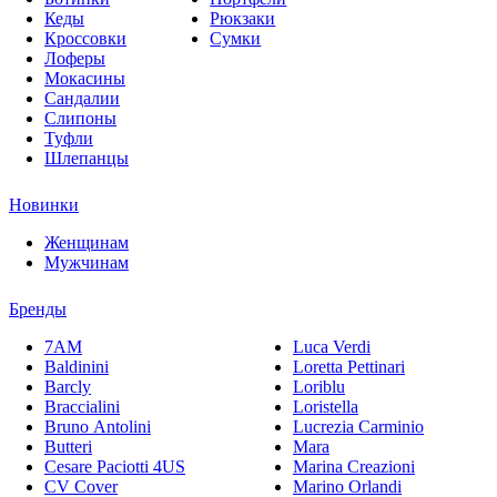
Кеды
Рюкзаки
Кроссовки
Сумки
Лоферы
Мокасины
Сандалии
Слипоны
Туфли
Шлепанцы
Новинки
Женщинам
Мужчинам
Бренды
7AM
Luca Verdi
Baldinini
Loretta Pettinari
Barcly
Loriblu
Braccialini
Loristella
Bruno Antolini
Lucrezia Carminio
Butteri
Mara
Cesare Paciotti 4US
Marina Creazioni
CV Cover
Marino Orlandi