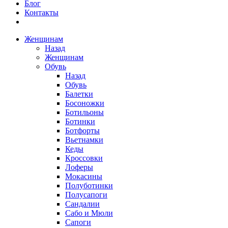
Блог
Контакты
Женщинам
Назад
Женщинам
Обувь
Назад
Обувь
Балетки
Босоножки
Ботильоны
Ботинки
Ботфорты
Вьетнамки
Кеды
Кроссовки
Лоферы
Мокасины
Полуботинки
Полусапоги
Сандалии
Сабо и Мюли
Сапоги