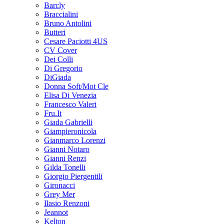
Barcly
Braccialini
Bruno Antolini
Butteri
Cesare Paciotti 4US
CV Cover
Dei Colli
Di Gregorio
DiGiada
Donna Soft/Mot Cle
Elisa Di Venezia
Francesco Valeri
Fru.It
Giada Gabrielli
Giampieronicola
Gianmarco Lorenzi
Gianni Notaro
Gianni Renzi
Gilda Tonelli
Giorgio Piergentili
Gironacci
Grey Mer
Ilasio Renzoni
Jeannot
Kelton