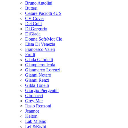
Bruno Antolini
Butteri
Cesare Paciotti 4US
CV Cover
Dei Colli
Di Gregorio
DiGiada
Donna Soft/Mot Cle
Elisa Di Venezia
Francesco Valeri
Fru.It
Giada Gabrielli
Giampieronicola
Gianmarco Lorenzi
Gianni Notaro
Gianni Renzi
Gilda Tonelli
Giorgio Piergentili
Gironacci
Grey Mer
Ilasio Renzoni
Jeannot
Kelton
Lab Milano
Left&Right