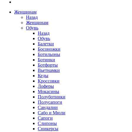
Женщинам
Назад
Женщинам
Обувь
Назад
Обувь
Балетки
Босоножки
Ботильоны
Ботинки
Ботфорты
Вьетнамки
Кеды
Кроссовки
Лоферы
Мокасины
Полуботинки
Полусапоги
Сандалии
Сабо и Мюли
Сапоги
Слипоны
Сникерсы