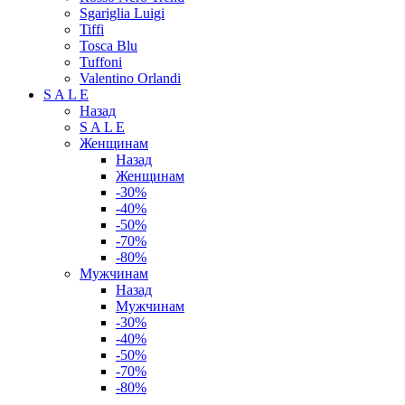
Sgariglia Luigi
Tiffi
Tosca Blu
Tuffoni
Valentino Orlandi
S A L E
Назад
S A L E
Женщинам
Назад
Женщинам
-30%
-40%
-50%
-70%
-80%
Мужчинам
Назад
Мужчинам
-30%
-40%
-50%
-70%
-80%