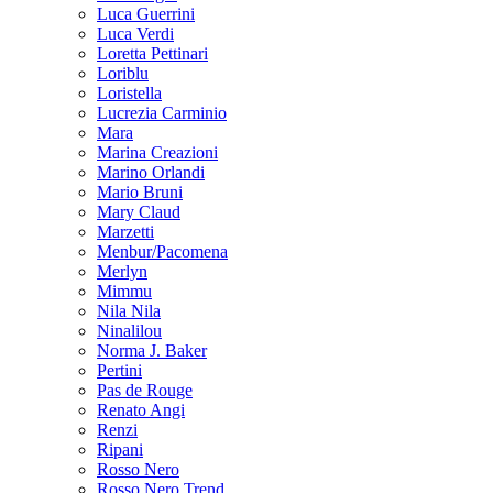
Luca Guerrini
Luca Verdi
Loretta Pettinari
Loriblu
Loristella
Lucrezia Carminio
Mara
Marina Creazioni
Marino Orlandi
Mario Bruni
Mary Claud
Marzetti
Menbur/Pacomena
Merlyn
Mimmu
Nila Nila
Ninalilou
Norma J. Baker
Pertini
Pas de Rouge
Renato Angi
Renzi
Ripani
Rosso Nero
Rosso Nero Trend