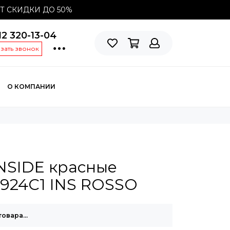
СТ СКИДКИ ДО
50%
12 320-13-04
азать звонок
О КОМПАНИИ
NSIDE красные
924С1 INS ROSSO
товара…