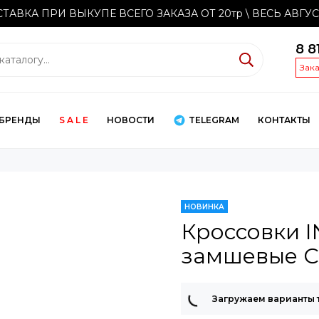
ТАВКА ПРИ ВЫКУПЕ ВСЕГО ЗАКАЗА ОТ 20тр
\ ВЕСЬ АВГУ
8 8
Зак
БРЕНДЫ
S A L E
НОВОСТИ
TELEGRAM
КОНТАКТЫ
НОВИНКА
Кроссовки I
замшевые C
Загружаем варианты 