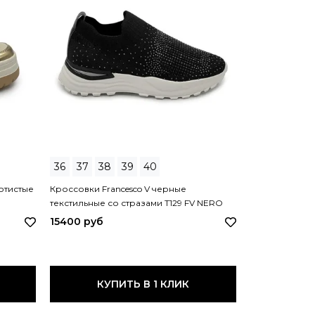
36
37
38
39
40
39
отистые
Кроссовки Francesco V черные
Кроссовки Fra
текстильные со стразами T129 FV NERO
кожа/текстиль
15400 руб
16800 руб
КУПИТЬ В 1 КЛИК