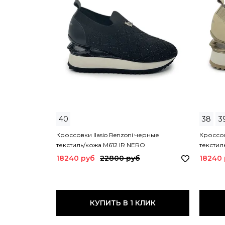
40
38
3
Кроссовки Ilasio Renzoni черные
Кроссов
текстиль/кожа M612 IR NERO
текстил
18240 руб
22800 руб
18240
КУПИТЬ В 1 КЛИК