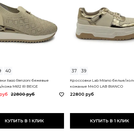
9
40
37
39
ки Ilasio Renzoni бежевые
Кроссовки Lab Milano белые/зол
ь/кожа M612 IR BEIGE
кожаные M400 LAB BIANCO
 руб
22800 руб
22800 руб
КУПИТЬ В 1 КЛИК
КУПИТЬ В 1 КЛИК