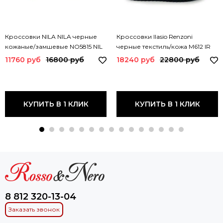
Кроссовки NILA NILA черные
Кроссовки Ilasio Renzoni
кожаные/замшевые NO5815 NIL
черные текстиль/кожа M612 IR
NERO
NERO
11760 руб
16800 руб
18240 руб
22800 руб
КУПИТЬ В 1 КЛИК
КУПИТЬ В 1 КЛИК
8 812 320-13-04
Заказать звонок