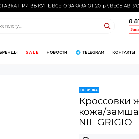
ТАВКА ПРИ ВЫКУПЕ ВСЕГО ЗАКАЗА ОТ 20тр
\ ВЕСЬ АВГУ
8 8
Зак
БРЕНДЫ
S A L E
НОВОСТИ
TELEGRAM
КОНТАКТЫ
НОВИНКА
Кроссовки ж
кожа/замша
NIL GRIGIO