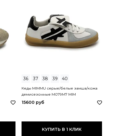
НОВИНКА
36
37
38
39
40
36
38
39
Кеды MIMMU серые/белые замша/кожа
Кроссовки IN
демисезонные M079M7 MIM
C924С1 INS R
15600 руб
12320 руб
КУПИТЬ В 1 КЛИК