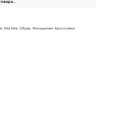
товара…
м
,
Nila Nila
,
Обувь
,
Женщинам
,
Кроссовки