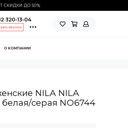
СТ СКИДКИ ДО
50%
12 320-13-04
азать звонок
О КОМПАНИИ
енские NILA NILA
 белая/серая NO6744