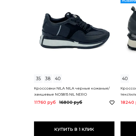
НОВИН
35
38
40
40
Кроссовки NILA NILA черные кожаные/
Кроссов
замшевые NO5815 NIL NERO
текстил
11760 руб
16800 руб
18240
КУПИТЬ В 1 КЛИК