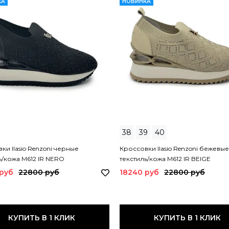
КА
НОВИНКА
38
39
40
ки Ilasio Renzoni черные
Кроссовки Ilasio Renzoni бежевые
ь/кожа M612 IR NERO
текстиль/кожа M612 IR BEIGE
 руб
22800 руб
18240 руб
22800 руб
КУПИТЬ В 1 КЛИК
КУПИТЬ В 1 КЛИК