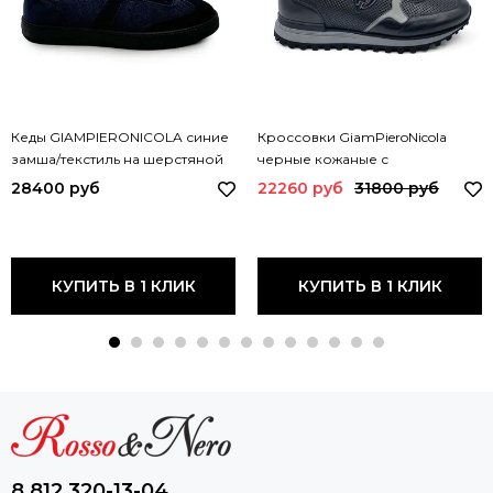
Кеды GIAMPIERONICOLA синие
Кроссовки GiamPieroNicola
замша/текстиль на шерстяной
черные кожаные с
подкладке 44516E GPN
перфорацией C393136A GPN
28400 руб
22260 руб
31800 руб
КУПИТЬ В 1 КЛИК
КУПИТЬ В 1 КЛИК
8 812 320-13-04