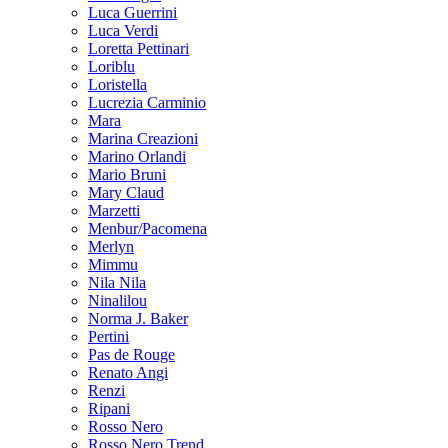
Luca Guerrini
Luca Verdi
Loretta Pettinari
Loriblu
Loristella
Lucrezia Carminio
Mara
Marina Creazioni
Marino Orlandi
Mario Bruni
Mary Claud
Marzetti
Menbur/Pacomena
Merlyn
Mimmu
Nila Nila
Ninalilou
Norma J. Baker
Pertini
Pas de Rouge
Renato Angi
Renzi
Ripani
Rosso Nero
Rosso Nero Trend