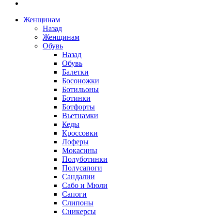
Женщинам
Назад
Женщинам
Обувь
Назад
Обувь
Балетки
Босоножки
Ботильоны
Ботинки
Ботфорты
Вьетнамки
Кеды
Кроссовки
Лоферы
Мокасины
Полуботинки
Полусапоги
Сандалии
Сабо и Мюли
Сапоги
Слипоны
Сникерсы