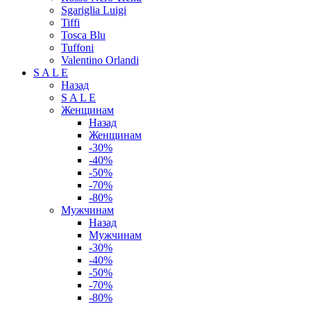
Sgariglia Luigi
Tiffi
Tosca Blu
Tuffoni
Valentino Orlandi
S A L E
Назад
S A L E
Женщинам
Назад
Женщинам
-30%
-40%
-50%
-70%
-80%
Мужчинам
Назад
Мужчинам
-30%
-40%
-50%
-70%
-80%