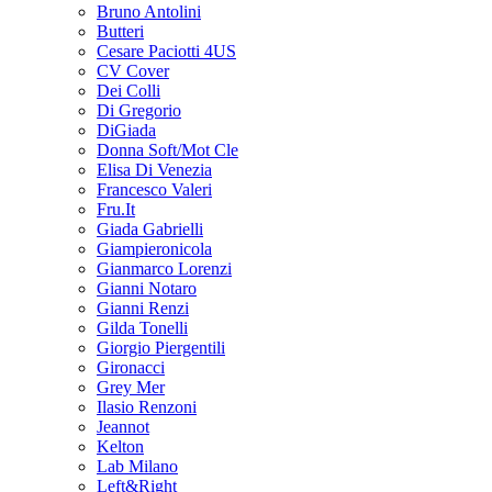
Bruno Antolini
Butteri
Cesare Paciotti 4US
CV Cover
Dei Colli
Di Gregorio
DiGiada
Donna Soft/Mot Cle
Elisa Di Venezia
Francesco Valeri
Fru.It
Giada Gabrielli
Giampieronicola
Gianmarco Lorenzi
Gianni Notaro
Gianni Renzi
Gilda Tonelli
Giorgio Piergentili
Gironacci
Grey Mer
Ilasio Renzoni
Jeannot
Kelton
Lab Milano
Left&Right