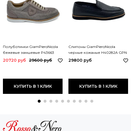
Полуботинки GiamPieroNicola
Слипоны GiamPieroNicola
бежевые замшевые P43663
черные кожаные H40282A GPN
GPN BEIGE
20720 руб
29600 руб
29800 руб
КУПИТЬ В 1 КЛИК
КУПИТЬ В 1 КЛИК