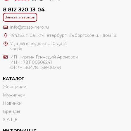
8 812 320-13-04
Заказать звонок
info@rosso-nero.ru
194355, г. Санкт-Петербург, Выборгское ш., дом 13
7 дней в неделю с 10 до 21
часов
ИП Чирлин Геннадий Ароновоч
ИНН: 781100306241
ОГРН:
304781136500263
КАТАЛОГ
Женщинам
Мужчинам
Новинки
Бренды
S A L E
ИНФОРМАЦИЯ