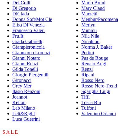
Dei Colli
Mario Bruni
Di Gregorio
Mary Claud
DiGiada
Marzetti
Donna Soft/Mot Cle
Menbur/Pacomena
Elisa Di Venezia
Merlyn
Francesco Valeri
Mimmu
Fru.It
Nila Nila
Giada Gabrielli
Ninalilou
Giampieronicola
Norma J. Baker
Gianmarco Lorenzi
Pertini
Gianni Notaro
Pas de Rouge
Gianni Renzi
Renato Angi
Gilda Tonelli
Renzi
Giorgio Piergentili
Ripani
Gironacci
Rosso Nero
Grey Mer
Rosso Nero Trend
Ilasio Renzoni
Sgariglia Luigi
Jeannot
Tiffi
Kelton
Tosca Blu
Lab Milano
Tuffoni
Left&Right
Valentino Orlandi
Luca Guerrini
S A L E