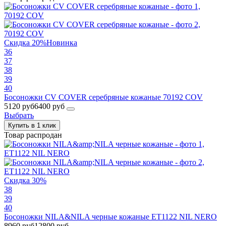
Скидка 20%
Новинка
36
37
38
39
40
Босоножки CV COVER серебряные кожаные 70192 COV
5120 руб
6400 руб
Выбрать
Купить в 1 клик
Товар распродан
Скидка 30%
38
39
40
Босоножки NILA&NILA черные кожаные ET1122 NIL NERO
8960 руб
12800 руб