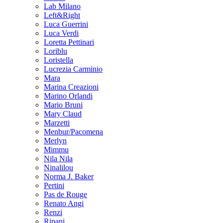
Lab Milano
Left&Right
Luca Guerrini
Luca Verdi
Loretta Pettinari
Loriblu
Loristella
Lucrezia Carminio
Mara
Marina Creazioni
Marino Orlandi
Mario Bruni
Mary Claud
Marzetti
Menbur/Pacomena
Merlyn
Mimmu
Nila Nila
Ninalilou
Norma J. Baker
Pertini
Pas de Rouge
Renato Angi
Renzi
Ripani