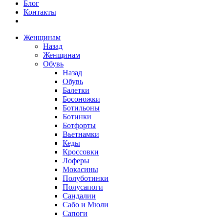
Блог
Контакты
Женщинам
Назад
Женщинам
Обувь
Назад
Обувь
Балетки
Босоножки
Ботильоны
Ботинки
Ботфорты
Вьетнамки
Кеды
Кроссовки
Лоферы
Мокасины
Полуботинки
Полусапоги
Сандалии
Сабо и Мюли
Сапоги