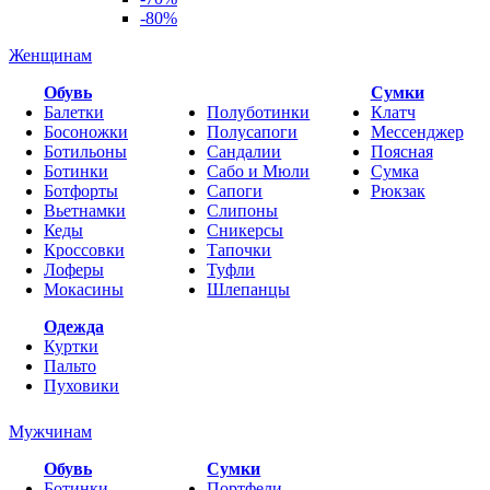
-80%
Женщинам
Обувь
Cумки
Балетки
Полуботинки
Клатч
Босоножки
Полусапоги
Мессенджер
Ботильоны
Сандалии
Поясная
Ботинки
Сабо и Мюли
Сумка
Ботфорты
Сапоги
Рюкзак
Вьетнамки
Слипоны
Кеды
Сникерсы
Кроссовки
Тапочки
Лоферы
Туфли
Мокасины
Шлепанцы
Одежда
Куртки
Пальто
Пуховики
Мужчинам
Обувь
Сумки
Ботинки
Портфели