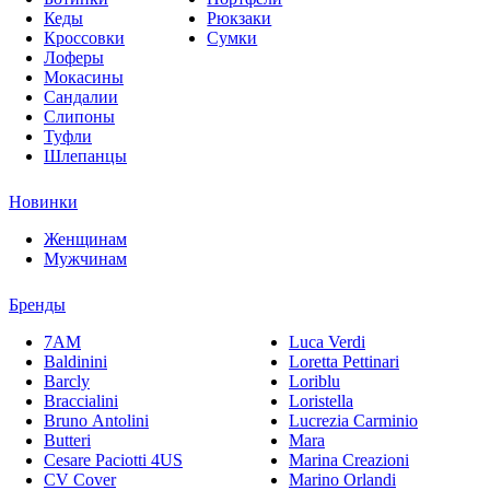
Кеды
Рюкзаки
Кроссовки
Сумки
Лоферы
Мокасины
Сандалии
Слипоны
Туфли
Шлепанцы
Новинки
Женщинам
Мужчинам
Бренды
7AM
Luca Verdi
Baldinini
Loretta Pettinari
Barcly
Loriblu
Braccialini
Loristella
Bruno Antolini
Lucrezia Carminio
Butteri
Mara
Cesare Paciotti 4US
Marina Creazioni
CV Cover
Marino Orlandi