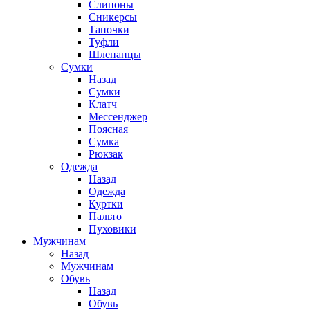
Слипоны
Сникерсы
Тапочки
Туфли
Шлепанцы
Cумки
Назад
Cумки
Клатч
Мессенджер
Поясная
Сумка
Рюкзак
Одежда
Назад
Одежда
Куртки
Пальто
Пуховики
Мужчинам
Назад
Мужчинам
Обувь
Назад
Обувь