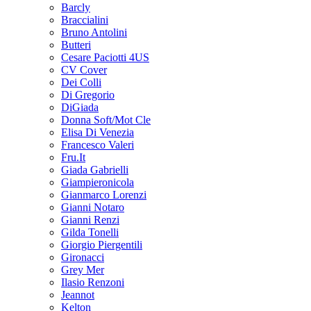
Barcly
Braccialini
Bruno Antolini
Butteri
Cesare Paciotti 4US
CV Cover
Dei Colli
Di Gregorio
DiGiada
Donna Soft/Mot Cle
Elisa Di Venezia
Francesco Valeri
Fru.It
Giada Gabrielli
Giampieronicola
Gianmarco Lorenzi
Gianni Notaro
Gianni Renzi
Gilda Tonelli
Giorgio Piergentili
Gironacci
Grey Mer
Ilasio Renzoni
Jeannot
Kelton