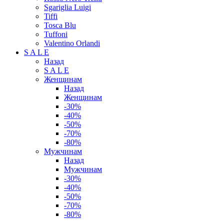
Sgariglia Luigi
Tiffi
Tosca Blu
Tuffoni
Valentino Orlandi
S A L E
Назад
S A L E
Женщинам
Назад
Женщинам
-30%
-40%
-50%
-70%
-80%
Мужчинам
Назад
Мужчинам
-30%
-40%
-50%
-70%
-80%