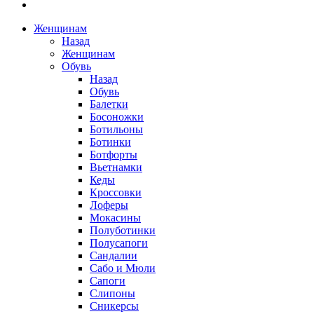
Женщинам
Назад
Женщинам
Обувь
Назад
Обувь
Балетки
Босоножки
Ботильоны
Ботинки
Ботфорты
Вьетнамки
Кеды
Кроссовки
Лоферы
Мокасины
Полуботинки
Полусапоги
Сандалии
Сабо и Мюли
Сапоги
Слипоны
Сникерсы