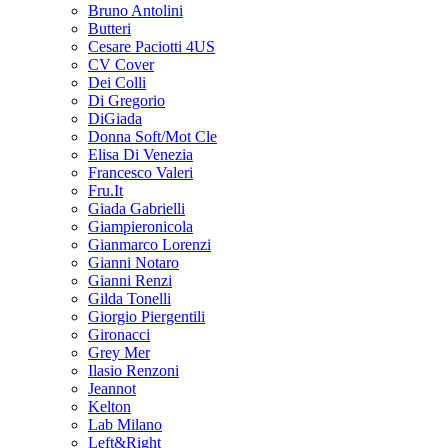
Bruno Antolini
Butteri
Cesare Paciotti 4US
CV Cover
Dei Colli
Di Gregorio
DiGiada
Donna Soft/Mot Cle
Elisa Di Venezia
Francesco Valeri
Fru.It
Giada Gabrielli
Giampieronicola
Gianmarco Lorenzi
Gianni Notaro
Gianni Renzi
Gilda Tonelli
Giorgio Piergentili
Gironacci
Grey Mer
Ilasio Renzoni
Jeannot
Kelton
Lab Milano
Left&Right