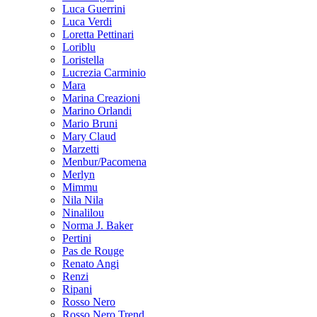
Luca Guerrini
Luca Verdi
Loretta Pettinari
Loriblu
Loristella
Lucrezia Carminio
Mara
Marina Creazioni
Marino Orlandi
Mario Bruni
Mary Claud
Marzetti
Menbur/Pacomena
Merlyn
Mimmu
Nila Nila
Ninalilou
Norma J. Baker
Pertini
Pas de Rouge
Renato Angi
Renzi
Ripani
Rosso Nero
Rosso Nero Trend