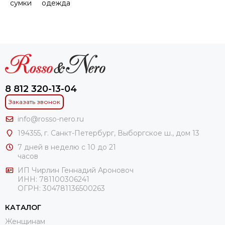
cумки
одежда
8 812 320-13-04
Заказать звонок
info@rosso-nero.ru
194355, г. Санкт-Петербург, Выборгское ш., дом 13
7 дней в неделю с 10 до 21
часов
ИП Чирлин Геннадий Ароновоч
ИНН: 781100306241
ОГРН:
304781136500263
КАТАЛОГ
Женщинам