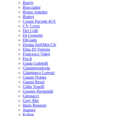
Barcly
Braccialini
Bruno Antolini
Butteri
Cesare Paciotti 4US
CV Cover
Dei Colli
Di Gregorio
DiGiada
Donna Soft/Mot Cle
Elisa Di Venezia
Francesco Valeri
Fru.It
Giada Gabrielli
Giampieronicola
Gianmarco Lorenzi
Gianni Notaro
Gianni Renzi
Gilda Tonelli
Giorgio Piergentili
Gironacci
Grey Mer
Ilasio Renzoni
Jeannot
Kelton