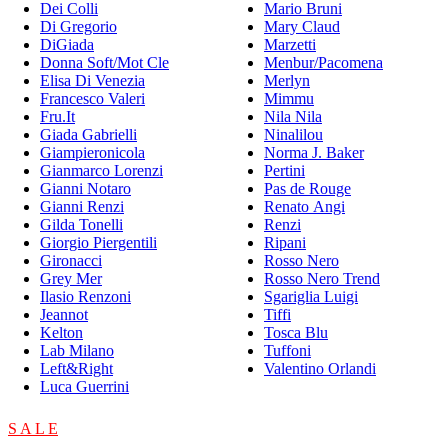
Dei Colli
Mario Bruni
Di Gregorio
Mary Claud
DiGiada
Marzetti
Donna Soft/Mot Cle
Menbur/Pacomena
Elisa Di Venezia
Merlyn
Francesco Valeri
Mimmu
Fru.It
Nila Nila
Giada Gabrielli
Ninalilou
Giampieronicola
Norma J. Baker
Gianmarco Lorenzi
Pertini
Gianni Notaro
Pas de Rouge
Gianni Renzi
Renato Angi
Gilda Tonelli
Renzi
Giorgio Piergentili
Ripani
Gironacci
Rosso Nero
Grey Mer
Rosso Nero Trend
Ilasio Renzoni
Sgariglia Luigi
Jeannot
Tiffi
Kelton
Tosca Blu
Lab Milano
Tuffoni
Left&Right
Valentino Orlandi
Luca Guerrini
S A L E