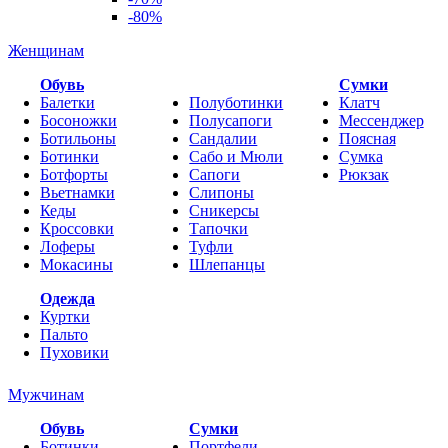
-80%
Женщинам
Обувь
Cумки
Балетки
Полуботинки
Клатч
Босоножки
Полусапоги
Мессенджер
Ботильоны
Сандалии
Поясная
Ботинки
Сабо и Мюли
Сумка
Ботфорты
Сапоги
Рюкзак
Вьетнамки
Слипоны
Кеды
Сникерсы
Кроссовки
Тапочки
Лоферы
Туфли
Мокасины
Шлепанцы
Одежда
Куртки
Пальто
Пуховики
Мужчинам
Обувь
Сумки
Ботинки
Портфели