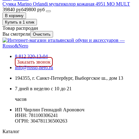
Сумка Marino Orlandi мультиколор кожаная 4951 MO MULT
39840 руб
49800 руб
В корзину
Купить в 1 клик
Товар распродан
Вы смотрели
Очистить
8 812 320-13-04
Заказать звонок
info@rosso-nero.ru
194355, г. Санкт-Петербург, Выборгское ш., дом 13
7 дней в неделю с 10 до 21
часов
ИП Чирлин Геннадий Ароновоч
ИНН: 781100306241
ОГРН:
304781136500263
Каталог