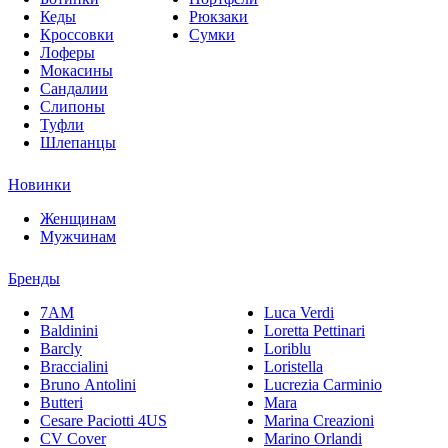
Кеды
Рюкзаки
Кроссовки
Сумки
Лоферы
Мокасины
Сандалии
Слипоны
Туфли
Шлепанцы
Новинки
Женщинам
Мужчинам
Бренды
7AM
Luca Verdi
Baldinini
Loretta Pettinari
Barcly
Loriblu
Braccialini
Loristella
Bruno Antolini
Lucrezia Carminio
Butteri
Mara
Cesare Paciotti 4US
Marina Creazioni
CV Cover
Marino Orlandi