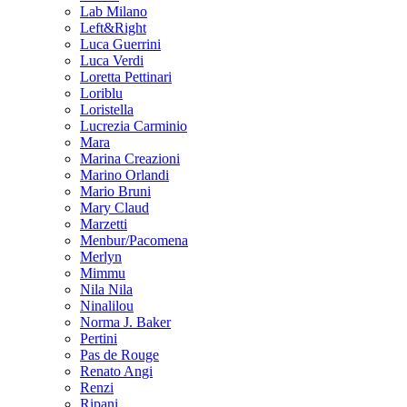
Lab Milano
Left&Right
Luca Guerrini
Luca Verdi
Loretta Pettinari
Loriblu
Loristella
Lucrezia Carminio
Mara
Marina Creazioni
Marino Orlandi
Mario Bruni
Mary Claud
Marzetti
Menbur/Pacomena
Merlyn
Mimmu
Nila Nila
Ninalilou
Norma J. Baker
Pertini
Pas de Rouge
Renato Angi
Renzi
Ripani