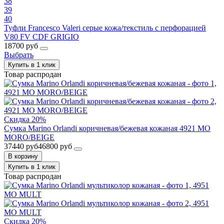
38
39
40
Туфли Francesco Valeri серые кожа/текстиль с перфорацией
V80 FV CDF GRIGIO
18700 руб
Выбрать
Купить в 1 клик
Товар распродан
Скидка 20%
Сумка Marino Orlandi коричневая/бежевая кожаная 4921 MO
MORO/BEIGE
37440 руб
46800 руб
В корзину
Купить в 1 клик
Товар распродан
Скидка 20%