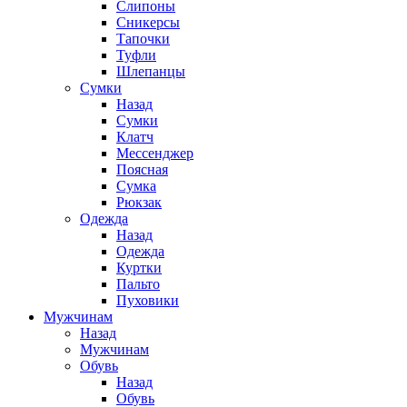
Слипоны
Сникерсы
Тапочки
Туфли
Шлепанцы
Cумки
Назад
Cумки
Клатч
Мессенджер
Поясная
Сумка
Рюкзак
Одежда
Назад
Одежда
Куртки
Пальто
Пуховики
Мужчинам
Назад
Мужчинам
Обувь
Назад
Обувь