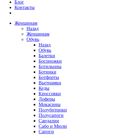
Блог
Контакты
Женщинам
Назад
Женщинам
Обувь
Назад
Обувь
Балетки
Босоножки
Ботильоны
Ботинки
Ботфорты
Вьетнамки
Кеды
Кроссовки
Лоферы
Мокасины
Полуботинки
Полусапоги
Сандалии
Сабо и Мюли
Сапоги