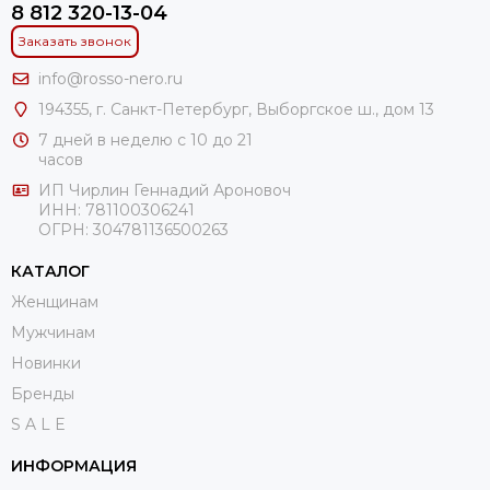
8 812 320-13-04
Заказать звонок
info@rosso-nero.ru
194355, г. Санкт-Петербург, Выборгское ш., дом 13
7 дней в неделю с 10 до 21
часов
ИП Чирлин Геннадий Ароновоч
ИНН: 781100306241
ОГРН:
304781136500263
КАТАЛОГ
Женщинам
Мужчинам
Новинки
Бренды
S A L E
ИНФОРМАЦИЯ