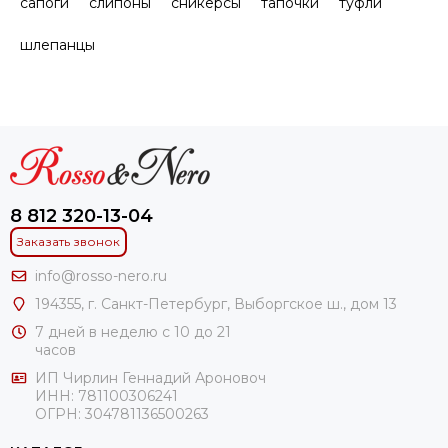
сапоги
слипоны
сникерсы
тапочки
туфли
шлепанцы
8 812 320-13-04
Заказать звонок
info@rosso-nero.ru
194355, г. Санкт-Петербург, Выборгское ш., дом 13
7 дней в неделю с 10 до 21
часов
ИП Чирлин Геннадий Ароновоч
ИНН: 781100306241
ОГРН:
304781136500263