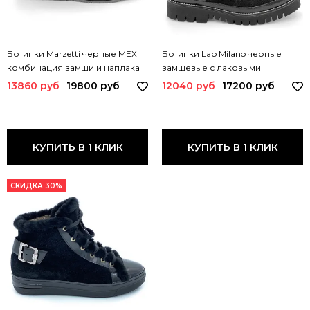
Ботинки Marzetti черные МЕХ
Ботинки Lab Milano черные
комбинация замши и наплака
замшевые с лаковыми
70742 MZ
вставками 20608 LAB
13860 руб
19800 руб
12040 руб
17200 руб
КУПИТЬ В 1 КЛИК
КУПИТЬ В 1 КЛИК
СКИДКА 30%