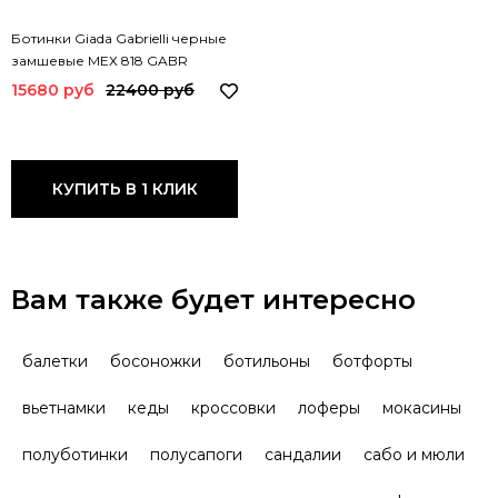
Ботинки Giada Gabrielli черные
замшевые МЕХ 818 GABR
15680 руб
22400 руб
КУПИТЬ В 1 КЛИК
Вам также будет интересно
балетки
босоножки
ботильоны
ботфорты
вьетнамки
кеды
кроссовки
лоферы
мокасины
полуботинки
полусапоги
сандалии
сабо и мюли