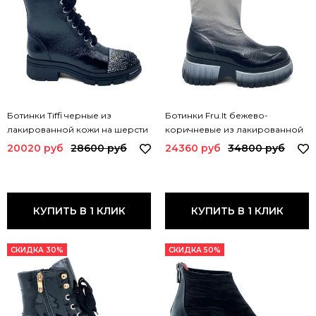
Ботинки Tiffi черные из
Ботинки Fru.It бежево-
лакированной кожи на шерсти
коричневые из лакированной
A383 TI LAK NERO
кожи на байке 8455ZL FR
20020 руб
28600 руб
24360 руб
34800 руб
КУПИТЬ В 1 КЛИК
КУПИТЬ В 1 КЛИК
СКИДКА 30%
СКИДКА 50%