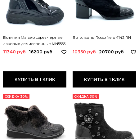
Ботинки Marcelo Lopez черные
Ботильоны Rosso Nero 4142 RN
лаковые демисезонные MN5555
ML
11340 руб
16200 руб
10350 руб
20700 руб
КУПИТЬ В 1 КЛИК
КУПИТЬ В 1 КЛИК
СКИДКА 30%
СКИДКА 30%