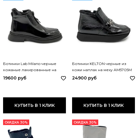
Ботинки Lab Milano черные
Ботинки KELTON черные из
кожаные лакированные на
кожи наплак на меху AM5705M
байке 148LAB1608 LAB LAK
KEL NERO
19600 руб
24900 руб
КУПИТЬ В 1 КЛИК
КУПИТЬ В 1 КЛИК
СКИДКА 30%
СКИДКА 30%