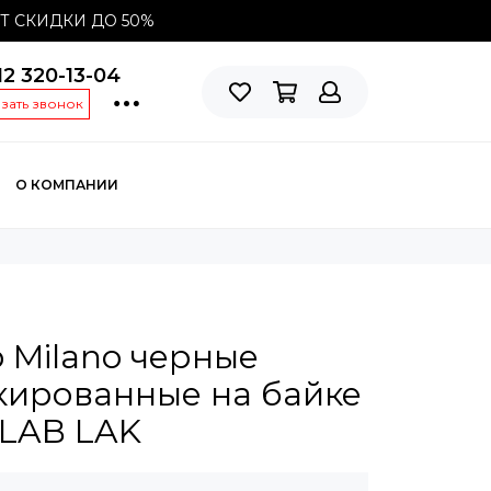
СТ СКИДКИ ДО
50%
12 320-13-04
азать звонок
О КОМПАНИИ
 Milano черные
кированные на байке
 LAB LAK