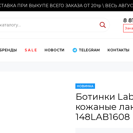
ТАВКА ПРИ ВЫКУПЕ ВСЕГО ЗАКАЗА ОТ 20тр
\ ВЕСЬ АВГУ
8 8
Зак
БРЕНДЫ
S A L E
НОВОСТИ
TELEGRAM
КОНТАКТЫ
НОВИНКА
Ботинки Lab
кожаные ла
148LAB1608