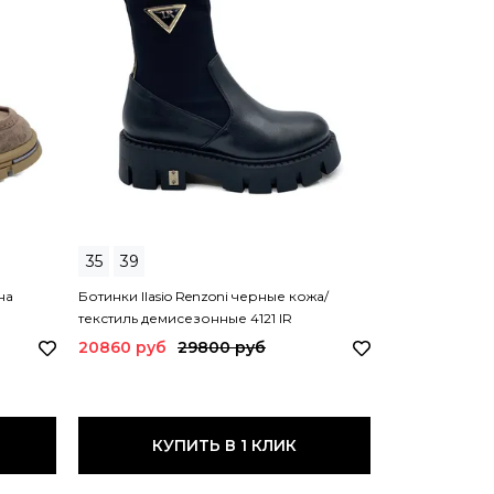
35
39
36
40
на
Ботинки Ilasio Renzoni черные кожа/
Ботинки KELTO
текстиль демисезонные 4121 IR
серые на бай
20860 руб
29800 руб
26400 руб
КУПИТЬ В 1 КЛИК