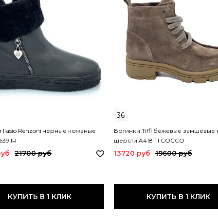
36
 Ilasio Renzoni черные кожаные
Ботинки Tiffi бежевые замшевые 
639 IR
шерсти A418 TI COCCO
руб
21700 руб
13720 руб
19600 руб
КУПИТЬ В 1 КЛИК
КУПИТЬ В 1 КЛИК