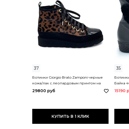
37
35
Ботинки Giorgio Brato Zamponi черные
Ботинки
кожа/лак с леопардовым принтом на
Байка 4
меху 8392 GB
29800 руб
15190 
КУПИТЬ В 1 КЛИК