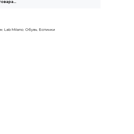
товара…
м
,
Lab Milano
,
Обувь
,
Ботинки