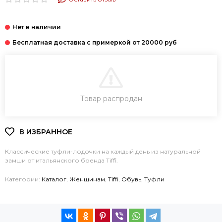
В КОРЗИНУ
Товар распродан
КУПИТЬ В 1 КЛИК
Классические туфли-лодочки на каждый день из натуральной
замши от итальянского бренда Tiffi.
Категории:
Каталог
,
Женщинам
,
Tiffi
,
Обувь
,
Туфли