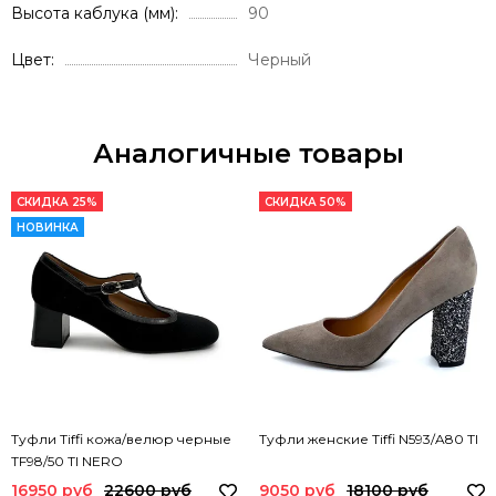
Высота каблука (мм)
90
Цвет
Черный
Аналогичные товары
СКИДКА 25%
СКИДКА 50%
НОВИНКА
Туфли Tiffi кожа/велюр черные
Туфли женские Tiffi N593/A80 TI
TF98/50 TI NERO
16950 руб
22600 руб
9050 руб
18100 руб