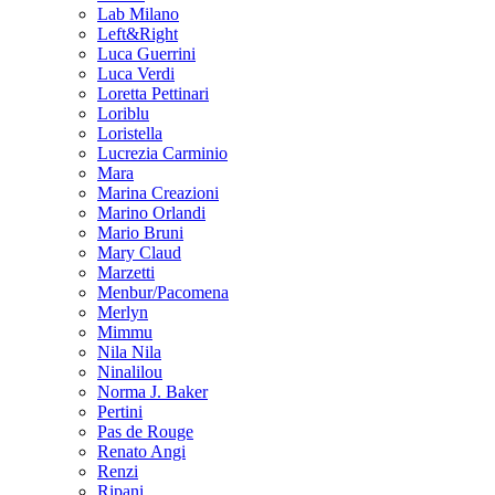
Lab Milano
Left&Right
Luca Guerrini
Luca Verdi
Loretta Pettinari
Loriblu
Loristella
Lucrezia Carminio
Mara
Marina Creazioni
Marino Orlandi
Mario Bruni
Mary Claud
Marzetti
Menbur/Pacomena
Merlyn
Mimmu
Nila Nila
Ninalilou
Norma J. Baker
Pertini
Pas de Rouge
Renato Angi
Renzi
Ripani