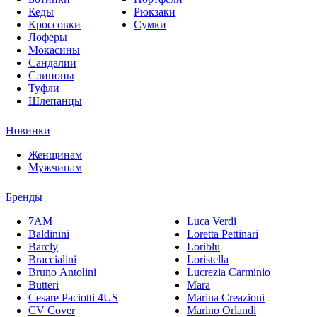
Кеды
Рюкзаки
Кроссовки
Сумки
Лоферы
Мокасины
Сандалии
Слипоны
Туфли
Шлепанцы
Новинки
Женщинам
Мужчинам
Бренды
7AM
Luca Verdi
Baldinini
Loretta Pettinari
Barcly
Loriblu
Braccialini
Loristella
Bruno Antolini
Lucrezia Carminio
Butteri
Mara
Cesare Paciotti 4US
Marina Creazioni
CV Cover
Marino Orlandi