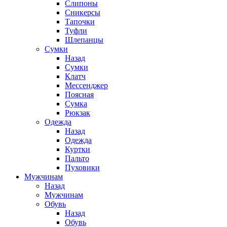
Слипоны
Сникерсы
Тапочки
Туфли
Шлепанцы
Cумки
Назад
Cумки
Клатч
Мессенджер
Поясная
Сумка
Рюкзак
Одежда
Назад
Одежда
Куртки
Пальто
Пуховики
Мужчинам
Назад
Мужчинам
Обувь
Назад
Обувь