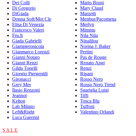
Dei Colli
Mario Bruni
Di Gregorio
Mary Claud
DiGiada
Marzetti
Donna Soft/Mot Cle
Menbur/Pacomena
Elisa Di Venezia
Merlyn
Francesco Valeri
Mimmu
Fru.It
Nila Nila
Giada Gabrielli
Ninalilou
Giampieronicola
Norma J. Baker
Gianmarco Lorenzi
Pertini
Gianni Notaro
Pas de Rouge
Gianni Renzi
Renato Angi
Gilda Tonelli
Renzi
Giorgio Piergentili
Ripani
Gironacci
Rosso Nero
Grey Mer
Rosso Nero Trend
Ilasio Renzoni
Sgariglia Luigi
Jeannot
Tiffi
Kelton
Tosca Blu
Lab Milano
Tuffoni
Left&Right
Valentino Orlandi
Luca Guerrini
S A L E