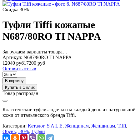
Скидка 30%
Туфли Tiffi кожаные
N687/80RO TI NAPPA
Загружаем варианты товара…
Артикул:
N687/80RO TI NAPPA
12040 руб
17200 руб
Оставить отзыв
В корзину
Купить в 1 клик
Товар распродан
Классические туфли-лодочки на каждый день из натуральной
кожи от итальянского бренда Tiffi.
Категории:
Каталог
,
S A L E
,
Женщинам
,
Женщинам
,
Tiffi
,
Обувь
,
-30%
,
Туфли