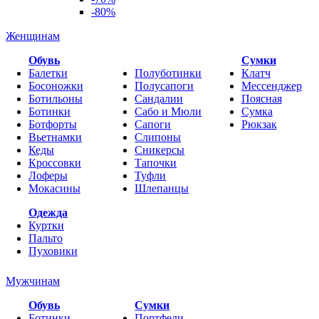
-80%
Женщинам
Обувь
Cумки
Балетки
Полуботинки
Клатч
Босоножки
Полусапоги
Мессенджер
Ботильоны
Сандалии
Поясная
Ботинки
Сабо и Мюли
Сумка
Ботфорты
Сапоги
Рюкзак
Вьетнамки
Слипоны
Кеды
Сникерсы
Кроссовки
Тапочки
Лоферы
Туфли
Мокасины
Шлепанцы
Одежда
Куртки
Пальто
Пуховики
Мужчинам
Обувь
Сумки
Ботинки
Портфели