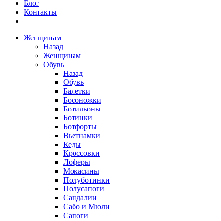
Блог
Контакты
Женщинам
Назад
Женщинам
Обувь
Назад
Обувь
Балетки
Босоножки
Ботильоны
Ботинки
Ботфорты
Вьетнамки
Кеды
Кроссовки
Лоферы
Мокасины
Полуботинки
Полусапоги
Сандалии
Сабо и Мюли
Сапоги