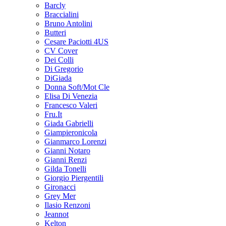
Barcly
Braccialini
Bruno Antolini
Butteri
Cesare Paciotti 4US
CV Cover
Dei Colli
Di Gregorio
DiGiada
Donna Soft/Mot Cle
Elisa Di Venezia
Francesco Valeri
Fru.It
Giada Gabrielli
Giampieronicola
Gianmarco Lorenzi
Gianni Notaro
Gianni Renzi
Gilda Tonelli
Giorgio Piergentili
Gironacci
Grey Mer
Ilasio Renzoni
Jeannot
Kelton