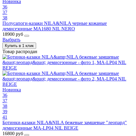
Новинка
36
37
38
Полусапоги-казаки NILA&NILA черные кожаные
демисезонные MA1680 NIL NERO
18900 руб
Выбрать
Купить в 1 клик
Товар распродан
Новинка
36
37
38
39
41
Ботинки-казаки NILA&NILA бежевые замшевые "леопард"
демисезонные MA-LP04 NIL BEIGE
16800 руб