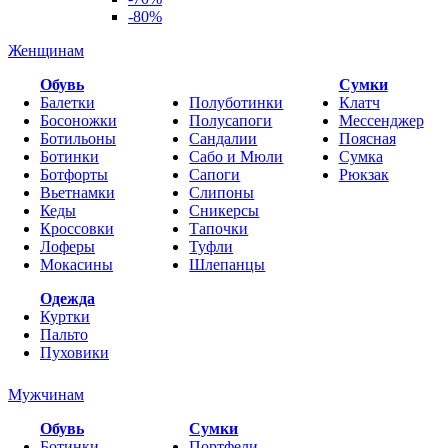
-80%
Женщинам
Обувь
Cумки
Балетки
Полуботинки
Клатч
Босоножки
Полусапоги
Мессенджер
Ботильоны
Сандалии
Поясная
Ботинки
Сабо и Мюли
Сумка
Ботфорты
Сапоги
Рюкзак
Вьетнамки
Слипоны
Кеды
Сникерсы
Кроссовки
Тапочки
Лоферы
Туфли
Мокасины
Шлепанцы
Одежда
Куртки
Пальто
Пуховики
Мужчинам
Обувь
Сумки
Ботинки
Портфели