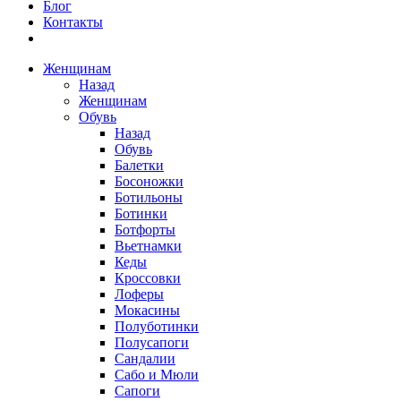
Блог
Контакты
Женщинам
Назад
Женщинам
Обувь
Назад
Обувь
Балетки
Босоножки
Ботильоны
Ботинки
Ботфорты
Вьетнамки
Кеды
Кроссовки
Лоферы
Мокасины
Полуботинки
Полусапоги
Сандалии
Сабо и Мюли
Сапоги