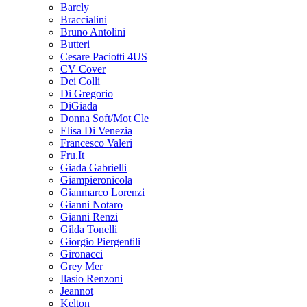
Barcly
Braccialini
Bruno Antolini
Butteri
Cesare Paciotti 4US
CV Cover
Dei Colli
Di Gregorio
DiGiada
Donna Soft/Mot Cle
Elisa Di Venezia
Francesco Valeri
Fru.It
Giada Gabrielli
Giampieronicola
Gianmarco Lorenzi
Gianni Notaro
Gianni Renzi
Gilda Tonelli
Giorgio Piergentili
Gironacci
Grey Mer
Ilasio Renzoni
Jeannot
Kelton