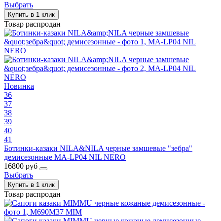
Выбрать
Купить в 1 клик
Товар распродан
Новинка
36
37
38
39
40
41
Ботинки-казаки NILA&NILA черные замшевые "зебра"
демисезонные MA-LP04 NIL NERO
16800 руб
Выбрать
Купить в 1 клик
Товар распродан