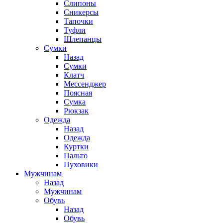
Слипоны
Сникерсы
Тапочки
Туфли
Шлепанцы
Cумки
Назад
Cумки
Клатч
Мессенджер
Поясная
Сумка
Рюкзак
Одежда
Назад
Одежда
Куртки
Пальто
Пуховики
Мужчинам
Назад
Мужчинам
Обувь
Назад
Обувь