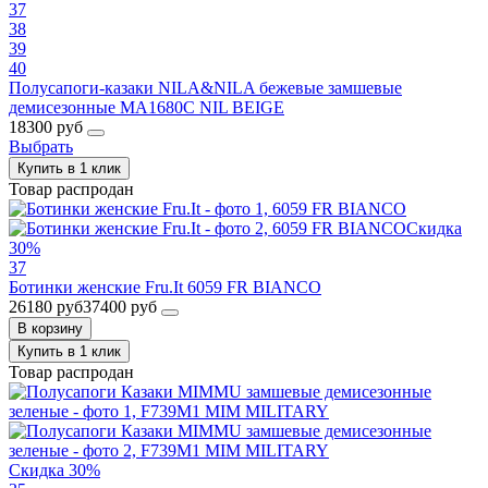
37
38
39
40
Полусапоги-казаки NILA&NILA бежевые замшевые
демисезонные MA1680C NIL BEIGE
18300 руб
Выбрать
Купить в 1 клик
Товар распродан
Скидка
30%
37
Ботинки женские Fru.It 6059 FR BIANCO
26180 руб
37400 руб
В корзину
Купить в 1 клик
Товар распродан
Скидка 30%