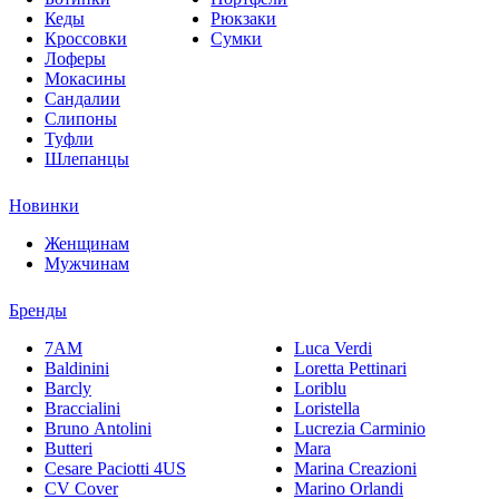
Кеды
Рюкзаки
Кроссовки
Сумки
Лоферы
Мокасины
Сандалии
Слипоны
Туфли
Шлепанцы
Новинки
Женщинам
Мужчинам
Бренды
7AM
Luca Verdi
Baldinini
Loretta Pettinari
Barcly
Loriblu
Braccialini
Loristella
Bruno Antolini
Lucrezia Carminio
Butteri
Mara
Cesare Paciotti 4US
Marina Creazioni
CV Cover
Marino Orlandi