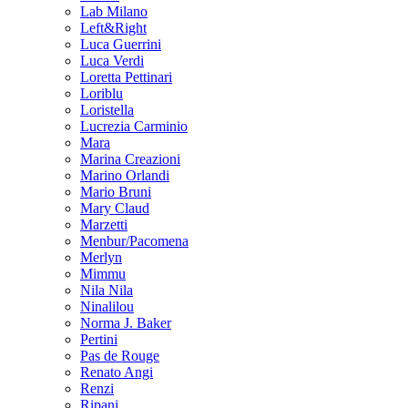
Lab Milano
Left&Right
Luca Guerrini
Luca Verdi
Loretta Pettinari
Loriblu
Loristella
Lucrezia Carminio
Mara
Marina Creazioni
Marino Orlandi
Mario Bruni
Mary Claud
Marzetti
Menbur/Pacomena
Merlyn
Mimmu
Nila Nila
Ninalilou
Norma J. Baker
Pertini
Pas de Rouge
Renato Angi
Renzi
Ripani