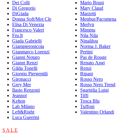
Dei Colli
Mario Bruni
Di Gregorio
Mary Claud
DiGiada
Marzetti
Donna Soft/Mot Cle
Menbur/Pacomena
Elisa Di Venezia
Merlyn
Francesco Valeri
Mimmu
Fru.It
Nila Nila
Giada Gabrielli
Ninalilou
Giampieronicola
Norma J. Baker
Gianmarco Lorenzi
Pertini
Gianni Notaro
Pas de Rouge
Gianni Renzi
Renato Angi
Gilda Tonelli
Renzi
Giorgio Piergentili
Ripani
Gironacci
Rosso Nero
Grey Mer
Rosso Nero Trend
Ilasio Renzoni
Sgariglia Luigi
Jeannot
Tiffi
Kelton
Tosca Blu
Lab Milano
Tuffoni
Left&Right
Valentino Orlandi
Luca Guerrini
S A L E