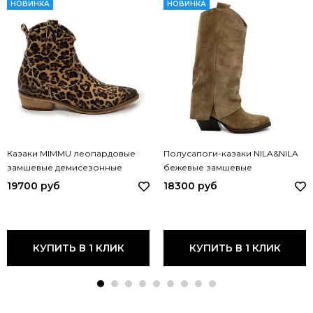
НОВИНКА
НОВИНКА
Казаки MIMMU леопардовые
Полусапоги-казаки NILA&NILA
замшевые демисезонные
бежевые замшевые
M374M8 MIM LEO
демисезонные MA1680C NIL
19700 руб
18300 руб
BEIGE
КУПИТЬ В 1 КЛИК
КУПИТЬ В 1 КЛИК