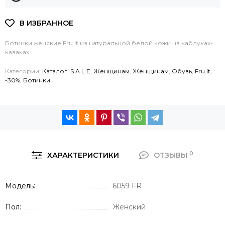
Ботинки женские Fru.It из натуральной белой кожи на каблуках-
казаках
Категории:
Каталог
,
S A L E
,
Женщинам
,
Женщинам
,
Обувь
,
Fru.It
,
-30%
,
Ботинки
0
ХАРАКТЕРИСТИКИ
ОТЗЫВЫ
Модель
6059 FR
Пол
Женский