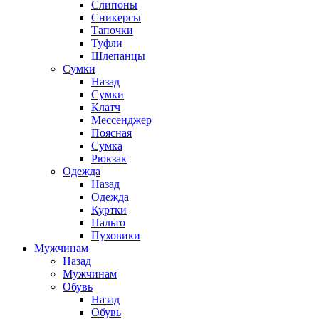
Слипоны
Сникерсы
Тапочки
Туфли
Шлепанцы
Cумки
Назад
Cумки
Клатч
Мессенджер
Поясная
Сумка
Рюкзак
Одежда
Назад
Одежда
Куртки
Пальто
Пуховики
Мужчинам
Назад
Мужчинам
Обувь
Назад
Обувь