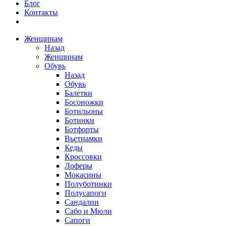
Блог
Контакты
Женщинам
Назад
Женщинам
Обувь
Назад
Обувь
Балетки
Босоножки
Ботильоны
Ботинки
Ботфорты
Вьетнамки
Кеды
Кроссовки
Лоферы
Мокасины
Полуботинки
Полусапоги
Сандалии
Сабо и Мюли
Сапоги