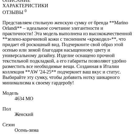
ОПИСАНИЕ
ХАРАКТЕРИСТИКИ
0
ОТЗЫВЫ
Представляем стильную женскую сумку от бренда **Marino
Orlandi** – идеальное сочетание элегантности и
практичности! Эта модель выполнена из высококачественной
**зелено-коричневой кожи с тиснением «крокодил»**, что
придает ей роскошный вид. Подчеркните свой образ этой
осенью или зимой благодаря насыщенному цвету и
универсальному дизайну. Изделие оснащено прочной
текстильной подкладкой, а его габариты позволяют удобно
разместить все необходимые вещи. Созданная в Италии
коллекция **AW '24-25** подчеркнет ваш вкус и статус.
Выбирайте эту сумку, чтобы добавить нотку шикарного
минимализма к своему гардеробу!
Модель
4634 MO
Пол
Женский
Сезон
Осень-зима