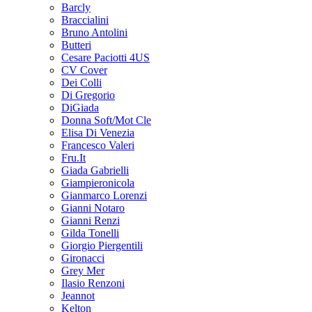
Barcly
Braccialini
Bruno Antolini
Butteri
Cesare Paciotti 4US
CV Cover
Dei Colli
Di Gregorio
DiGiada
Donna Soft/Mot Cle
Elisa Di Venezia
Francesco Valeri
Fru.It
Giada Gabrielli
Giampieronicola
Gianmarco Lorenzi
Gianni Notaro
Gianni Renzi
Gilda Tonelli
Giorgio Piergentili
Gironacci
Grey Mer
Ilasio Renzoni
Jeannot
Kelton