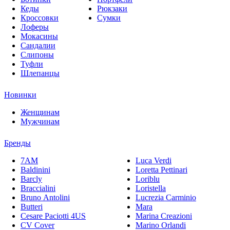
Кеды
Рюкзаки
Кроссовки
Сумки
Лоферы
Мокасины
Сандалии
Слипоны
Туфли
Шлепанцы
Новинки
Женщинам
Мужчинам
Бренды
7AM
Luca Verdi
Baldinini
Loretta Pettinari
Barcly
Loriblu
Braccialini
Loristella
Bruno Antolini
Lucrezia Carminio
Butteri
Mara
Cesare Paciotti 4US
Marina Creazioni
CV Cover
Marino Orlandi