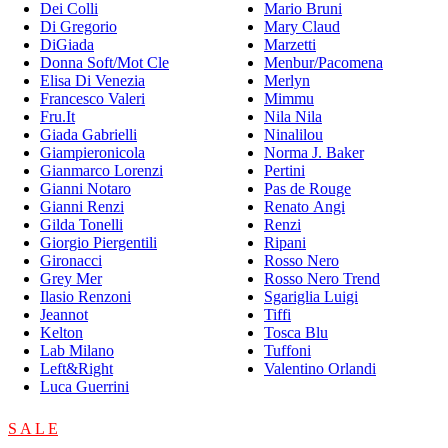
Dei Colli
Mario Bruni
Di Gregorio
Mary Claud
DiGiada
Marzetti
Donna Soft/Mot Cle
Menbur/Pacomena
Elisa Di Venezia
Merlyn
Francesco Valeri
Mimmu
Fru.It
Nila Nila
Giada Gabrielli
Ninalilou
Giampieronicola
Norma J. Baker
Gianmarco Lorenzi
Pertini
Gianni Notaro
Pas de Rouge
Gianni Renzi
Renato Angi
Gilda Tonelli
Renzi
Giorgio Piergentili
Ripani
Gironacci
Rosso Nero
Grey Mer
Rosso Nero Trend
Ilasio Renzoni
Sgariglia Luigi
Jeannot
Tiffi
Kelton
Tosca Blu
Lab Milano
Tuffoni
Left&Right
Valentino Orlandi
Luca Guerrini
S A L E