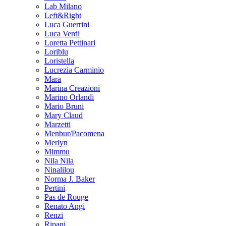
Lab Milano
Left&Right
Luca Guerrini
Luca Verdi
Loretta Pettinari
Loriblu
Loristella
Lucrezia Carminio
Mara
Marina Creazioni
Marino Orlandi
Mario Bruni
Mary Claud
Marzetti
Menbur/Pacomena
Merlyn
Mimmu
Nila Nila
Ninalilou
Norma J. Baker
Pertini
Pas de Rouge
Renato Angi
Renzi
Ripani