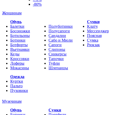
-80%
Женщинам
Обувь
Cумки
Балетки
Полуботинки
Клатч
Босоножки
Полусапоги
Мессенджер
Ботильоны
Сандалии
Поясная
Ботинки
Сабо и Мюли
Сумка
Ботфорты
Сапоги
Рюкзак
Вьетнамки
Слипоны
Кеды
Сникерсы
Кроссовки
Тапочки
Лоферы
Туфли
Мокасины
Шлепанцы
Одежда
Куртки
Пальто
Пуховики
Мужчинам
Обувь
Сумки
Ботинки
Портфели