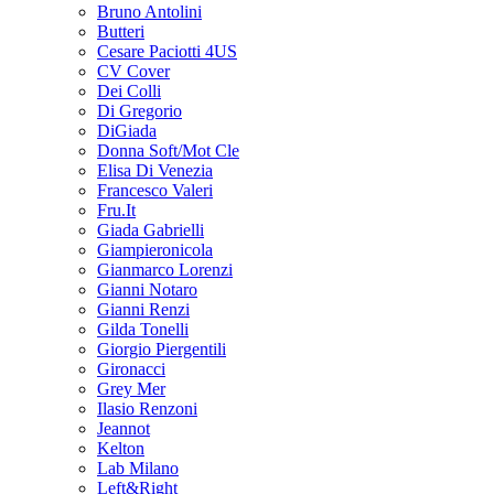
Bruno Antolini
Butteri
Cesare Paciotti 4US
CV Cover
Dei Colli
Di Gregorio
DiGiada
Donna Soft/Mot Cle
Elisa Di Venezia
Francesco Valeri
Fru.It
Giada Gabrielli
Giampieronicola
Gianmarco Lorenzi
Gianni Notaro
Gianni Renzi
Gilda Tonelli
Giorgio Piergentili
Gironacci
Grey Mer
Ilasio Renzoni
Jeannot
Kelton
Lab Milano
Left&Right