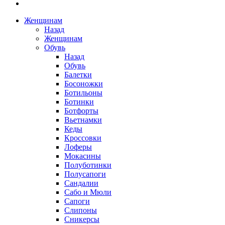
Женщинам
Назад
Женщинам
Обувь
Назад
Обувь
Балетки
Босоножки
Ботильоны
Ботинки
Ботфорты
Вьетнамки
Кеды
Кроссовки
Лоферы
Мокасины
Полуботинки
Полусапоги
Сандалии
Сабо и Мюли
Сапоги
Слипоны
Сникерсы