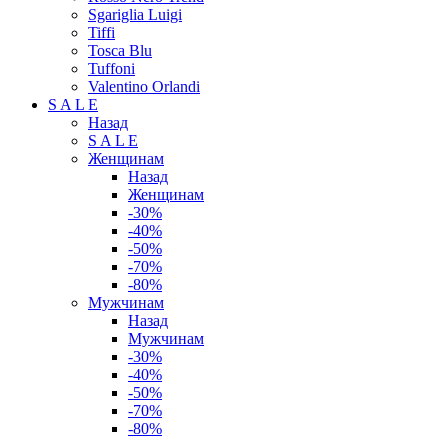
Sgariglia Luigi
Tiffi
Tosca Blu
Tuffoni
Valentino Orlandi
S A L E
Назад
S A L E
Женщинам
Назад
Женщинам
-30%
-40%
-50%
-70%
-80%
Мужчинам
Назад
Мужчинам
-30%
-40%
-50%
-70%
-80%