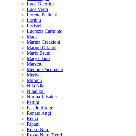
Luca Guerrini
Luca Verdi
Loretta Pettinari
Loriblu
Loristella
Lucrezia Carminio
Mara
Marina Creazioni
Marino Orlandi
Mario Bruni
Mary Claud
Marzetti
Menbur/Pacomena
Merlyn
Mimmu
Nila Nila
Ninalilou
Norma J. Baker
Pertini
Pas de Rouge
Renato Angi
Renzi
Ripani
Rosso Nero
Rosso Nero Trend