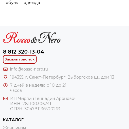
обувь
одежда
8 812 320-13-04
Заказать звонок
info@rosso-nero.ru
194355, г. Санкт-Петербург, Выборгское ш., дом 13
7 дней в неделю с 10 до 21
часов
ИП Чирлин Геннадий Ароновоч
ИНН: 781100306241
ОГРН:
304781136500263
КАТАЛОГ
Женщинам