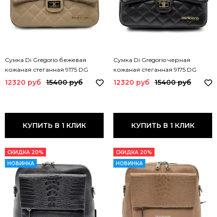
Сумка Di Gregorio бежевая
Сумка Di Gregorio черная
кожаная стеганная 9175 DG
кожаная стеганная 9175 DG
BEIGE
NERO
12320 руб
15400 руб
12320 руб
15400 руб
КУПИТЬ В 1 КЛИК
КУПИТЬ В 1 КЛИК
СКИДКА 20%
СКИДКА 20%
НОВИНКА
НОВИНКА