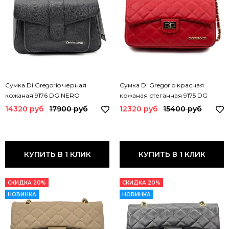
Сумка Di Gregorio черная
Сумка Di Gregorio красная
кожаная 9176 DG NERO
кожаная стеганная 9175 DG
ROSSO
14320 руб
17900 руб
12320 руб
15400 руб
КУПИТЬ В 1 КЛИК
КУПИТЬ В 1 КЛИК
СКИДКА 20%
СКИДКА 20%
НОВИНКА
НОВИНКА