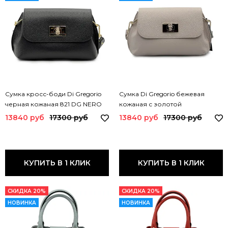
Сумка кросс-боди Di Gregorio
Сумка Di Gregorio бежевая
черная кожаная 821 DG NERO
кожаная с золотой
ORO
фурнитурой 821 DG BEIGE
13840 руб
17300 руб
13840 руб
17300 руб
ZOLOT FURN
КУПИТЬ В 1 КЛИК
КУПИТЬ В 1 КЛИК
СКИДКА 20%
СКИДКА 20%
НОВИНКА
НОВИНКА