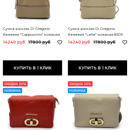
Сумка-рюкзак Di Gregorio
Сумка-рюкзак Di Gregorio
бежевая "Cappuccino" кожаная
бежевая "Latte" кожаная 8509
8509 DG CAPPUCCINO
DG LATTE
14240 руб
17800 руб
14240 руб
17800 руб
КУПИТЬ В 1 КЛИК
КУПИТЬ В 1 КЛИК
СКИДКА 20%
СКИДКА 20%
НОВИНКА
НОВИНКА