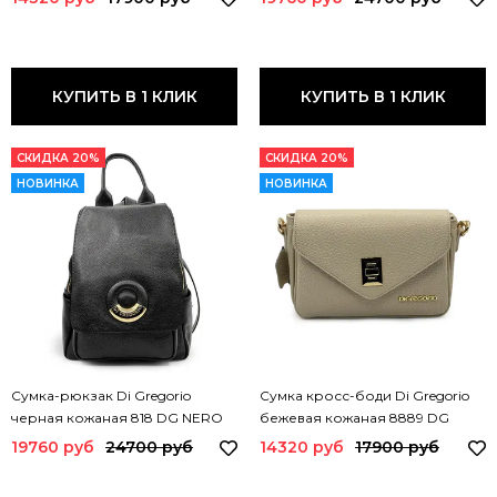
КУПИТЬ В 1 КЛИК
КУПИТЬ В 1 КЛИК
СКИДКА 20%
СКИДКА 20%
НОВИНКА
НОВИНКА
Сумка-рюкзак Di Gregorio
Сумка кросс-боди Di Gregorio
черная кожаная 818 DG NERO
бежевая кожаная 8889 DG
ORO
BEIGE26
19760 руб
24700 руб
14320 руб
17900 руб