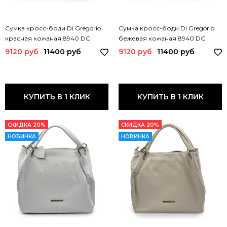
Сумка кросс-боди Di Gregorio
Сумка кросс-боди Di Gregorio
красная кожаная 8940 DG
бежевая кожаная 8940 DG
ROSSO
LATTE
9120 руб
11400 руб
9120 руб
11400 руб
КУПИТЬ В 1 КЛИК
КУПИТЬ В 1 КЛИК
СКИДКА 20%
СКИДКА 20%
НОВИНКА
НОВИНКА