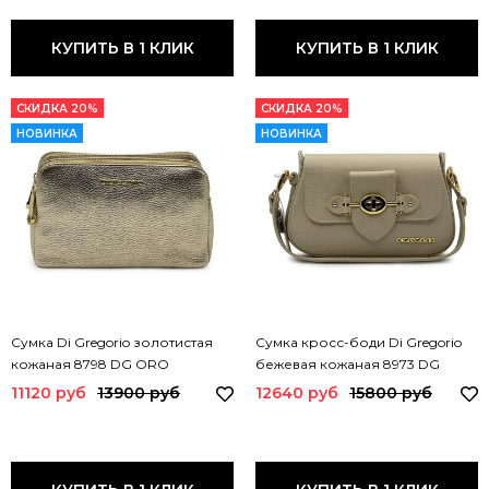
КУПИТЬ В 1 КЛИК
КУПИТЬ В 1 КЛИК
СКИДКА 20%
СКИДКА 20%
НОВИНКА
НОВИНКА
Сумка Di Gregorio золотистая
Сумка кросс-боди Di Gregorio
кожаная 8798 DG ORO
бежевая кожаная 8973 DG
BEIGE
11120 руб
13900 руб
12640 руб
15800 руб