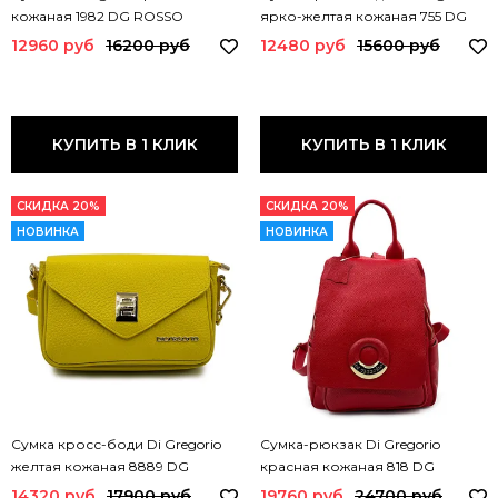
кожаная 1982 DG ROSSO
ярко-желтая кожаная 755 DG
CHIARO GIALLO
12960 руб
16200 руб
12480 руб
15600 руб
КУПИТЬ В 1 КЛИК
КУПИТЬ В 1 КЛИК
СКИДКА 20%
СКИДКА 20%
НОВИНКА
НОВИНКА
Сумка кросс-боди Di Gregorio
Сумка-рюкзак Di Gregorio
желтая кожаная 8889 DG
красная кожаная 818 DG
GIALLO
ROSSO ORO
14320 руб
17900 руб
19760 руб
24700 руб