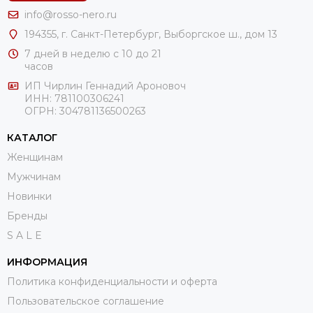
Предлагаем модели от ведущих итальянских брендов: Di
info@rosso-nero.ru
Gregorio, Marina Creazioni, Marino Orlandi и Renato Angi.
194355, г. Санкт-Петербург, Выборгское ш., дом 13
Натуральная кожа, из которой они изготовлены, не теряет
своего безупречного вида даже после долгого
7 дней в неделю с 10 до 21
часов
использования.
ИП Чирлин Геннадий Ароновоч
Не откладывайте шопинг на потом — купить белый
ИНН: 781100306241
ОГРН:
304781136500263
женский рюкзак можно прямо сейчас с оперативной
доставкой по всей России. Подарите себе ту самую вещь,
КАТАЛОГ
которая сделает каждый день особенным.
Женщинам
Мужчинам
Новинки
Бренды
S A L E
ИНФОРМАЦИЯ
Политика конфиденциальности и оферта
Пользовательское соглашение