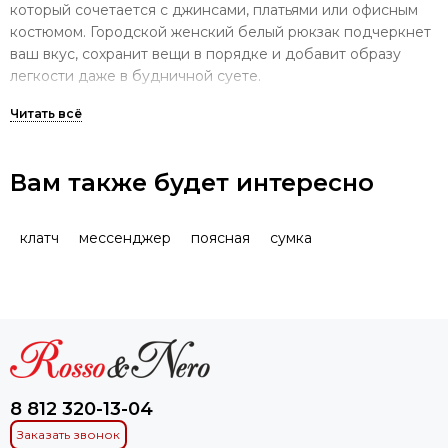
который сочетается с джинсами, платьями или офисным
костюмом. Городской женский белый рюкзак подчеркнет
ваш вкус, сохранит вещи в порядке и добавит образу
легкости даже в будничной суете.
Белые женские рюкзаки по
приятным ценам — выбирайте на
свой вкус
Вам также будет интересно
В каталоге представлены белые женские рюкзаки,
которые добавят яркую изюминку любому образу.
клатч
мессенджер
поясная
сумка
Классические и стеганые аксессуары из гладкой кожи
для сдержанных луков.
Модели с яркими принтами и геометричными формами
(квадратные, треугольные) для смелых модных
экспериментов.
Удобные кожаные сумки-рюкзаки с регулируемыми
8 812 320-13-04
ремнями для прогулок и путешествий.
Заказать звонок