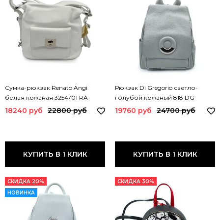
Сумка-рюкзак Renato Angi
Рюкзак Di Gregorio светло-
белая кожаная 3254701 RA
голубой кожаный 818 DG
BIANCO
GHIACCIO
18240 руб
22800 руб
19760 руб
24700 руб
КУПИТЬ В 1 КЛИК
КУПИТЬ В 1 КЛИК
СКИДКА 20%
СКИДКА 30%
НОВИНКА