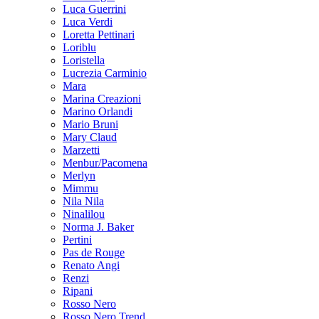
Luca Guerrini
Luca Verdi
Loretta Pettinari
Loriblu
Loristella
Lucrezia Carminio
Mara
Marina Creazioni
Marino Orlandi
Mario Bruni
Mary Claud
Marzetti
Menbur/Pacomena
Merlyn
Mimmu
Nila Nila
Ninalilou
Norma J. Baker
Pertini
Pas de Rouge
Renato Angi
Renzi
Ripani
Rosso Nero
Rosso Nero Trend