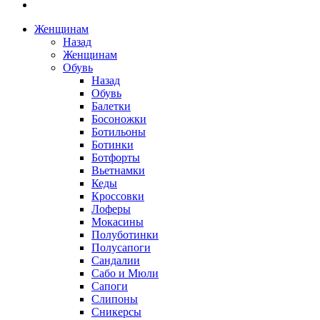
Женщинам
Назад
Женщинам
Обувь
Назад
Обувь
Балетки
Босоножки
Ботильоны
Ботинки
Ботфорты
Вьетнамки
Кеды
Кроссовки
Лоферы
Мокасины
Полуботинки
Полусапоги
Сандалии
Сабо и Мюли
Сапоги
Слипоны
Сникерсы