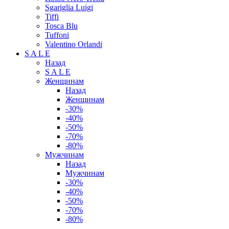
Sgariglia Luigi
Tiffi
Tosca Blu
Tuffoni
Valentino Orlandi
S A L E
Назад
S A L E
Женщинам
Назад
Женщинам
-30%
-40%
-50%
-70%
-80%
Мужчинам
Назад
Мужчинам
-30%
-40%
-50%
-70%
-80%