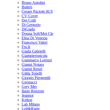
Bruno Antolini
Butteri
Cesare Paciotti 4US
CV Cover
Dei Colli
Di Gregorio
DiGiada
Donna Soft/Mot Cle
Elisa Di Venezia
Francesco Valeri
Fru.It
Giada Gabrielli
Giampieronicola
Gianmarco Lorenzi
Gianni Notaro
Gianni Renzi
Gilda Tonelli
Giorgio Piergentili
Gironacci
Grey Mer
Ilasio Renzoni
Jeannot
Kelton
Lab Milano
Left&Right