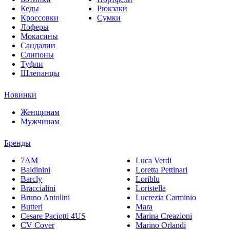
Кеды
Рюкзаки
Кроссовки
Сумки
Лоферы
Мокасины
Сандалии
Слипоны
Туфли
Шлепанцы
Новинки
Женщинам
Мужчинам
Бренды
7AM
Luca Verdi
Baldinini
Loretta Pettinari
Barcly
Loriblu
Braccialini
Loristella
Bruno Antolini
Lucrezia Carminio
Butteri
Mara
Cesare Paciotti 4US
Marina Creazioni
CV Cover
Marino Orlandi