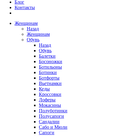
Блог
Контакты
Женщинам
Назад
Женщинам
Обувь
Назад
Обувь
Балетки
Босоножки
Ботильоны
Ботинки
Ботфорты
Вьетнамки
Кеды
Кроссовки
Лоферы
Мокасины
Полуботинки
Полусапоги
Сандалии
Сабо и Мюли
Сапоги