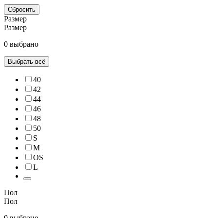
Сбросить
Размер
Размер
0 выбрано
Выбрать всё
40
42
44
46
48
50
S
M
OS
L
Пол
Пол
0 выбрано