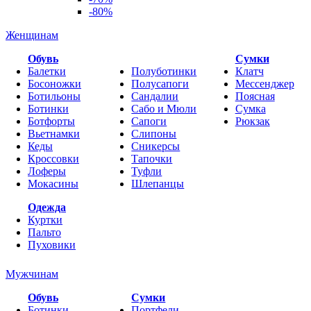
-80%
Женщинам
Обувь
Cумки
Балетки
Полуботинки
Клатч
Босоножки
Полусапоги
Мессенджер
Ботильоны
Сандалии
Поясная
Ботинки
Сабо и Мюли
Сумка
Ботфорты
Сапоги
Рюкзак
Вьетнамки
Слипоны
Кеды
Сникерсы
Кроссовки
Тапочки
Лоферы
Туфли
Мокасины
Шлепанцы
Одежда
Куртки
Пальто
Пуховики
Мужчинам
Обувь
Сумки
Ботинки
Портфели