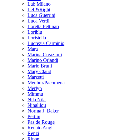
Lab Milano
Left&Right
Luca Guerrini
Luca Verdi
Loretta Pettinari
Loriblu
Loristella
Lucrezia Carminio
Mara
Marina Creazioni
Marino Orlandi
Mario Bruni
Mary Claud
Marzetti
Menbur/Pacomena
Merlyn
Mimmu
Nila Nila
Ninalilou
Norma J. Baker
Pertini
Pas de Rouge
Renato Angi
Renzi
Ripani