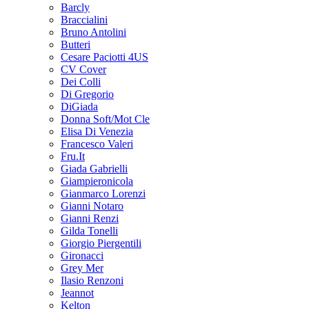
Barcly
Braccialini
Bruno Antolini
Butteri
Cesare Paciotti 4US
CV Cover
Dei Colli
Di Gregorio
DiGiada
Donna Soft/Mot Cle
Elisa Di Venezia
Francesco Valeri
Fru.It
Giada Gabrielli
Giampieronicola
Gianmarco Lorenzi
Gianni Notaro
Gianni Renzi
Gilda Tonelli
Giorgio Piergentili
Gironacci
Grey Mer
Ilasio Renzoni
Jeannot
Kelton