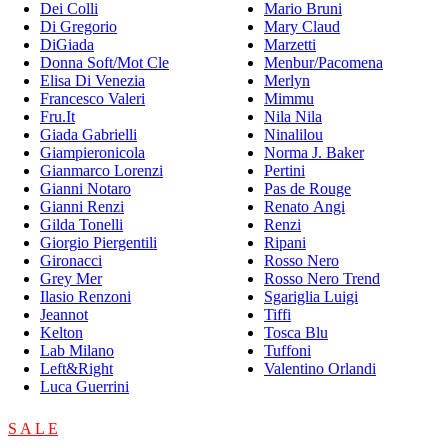
Dei Colli
Mario Bruni
Di Gregorio
Mary Claud
DiGiada
Marzetti
Donna Soft/Mot Cle
Menbur/Pacomena
Elisa Di Venezia
Merlyn
Francesco Valeri
Mimmu
Fru.It
Nila Nila
Giada Gabrielli
Ninalilou
Giampieronicola
Norma J. Baker
Gianmarco Lorenzi
Pertini
Gianni Notaro
Pas de Rouge
Gianni Renzi
Renato Angi
Gilda Tonelli
Renzi
Giorgio Piergentili
Ripani
Gironacci
Rosso Nero
Grey Mer
Rosso Nero Trend
Ilasio Renzoni
Sgariglia Luigi
Jeannot
Tiffi
Kelton
Tosca Blu
Lab Milano
Tuffoni
Left&Right
Valentino Orlandi
Luca Guerrini
S A L E