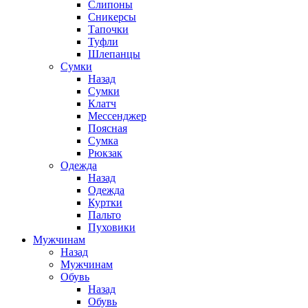
Слипоны
Сникерсы
Тапочки
Туфли
Шлепанцы
Cумки
Назад
Cумки
Клатч
Мессенджер
Поясная
Сумка
Рюкзак
Одежда
Назад
Одежда
Куртки
Пальто
Пуховики
Мужчинам
Назад
Мужчинам
Обувь
Назад
Обувь