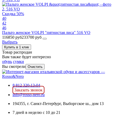
Скидка 50%
40
42
46
Пальто женское VOLPI "пятнистая лиса" 516 VO
116850 руб
233700 руб
Выбрать
Купить в 1 клик
Товар распродан
Вам также будет интересно
обувь
cумки
Вы смотрели
Очистить
8 812 320-13-04
Заказать звонок
info@rosso-nero.ru
194355, г. Санкт-Петербург, Выборгское ш., дом 13
7 дней в неделю с 10 до 21