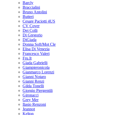
Barcly
Braccialini
Bruno Antolini
Butteri
Cesare Paciotti 4US
CV Cover
Dei Colli
Di Gregorio
DiGiada
Donna Soft/Mot Cle
Elisa Di Venezia
Francesco Valeri
Fru.It
Giada Gabrielli
Giampieronicola
Gianmarco Lorenzi
Gianni Notaro
Gianni Renzi
Gilda Tonelli
Giorgio Piergentili
Gironacci
Grey Mer
Ilasio Renzoni
Jeannot
Kelton