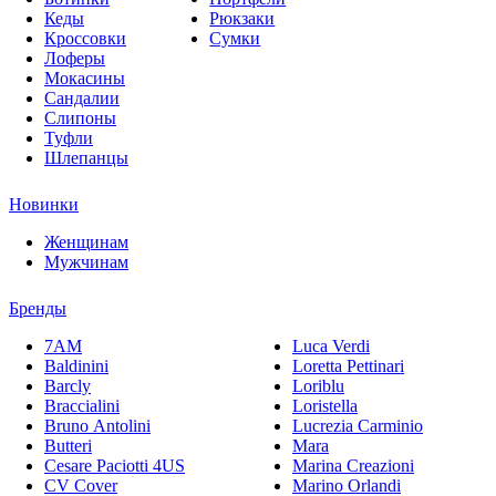
Кеды
Рюкзаки
Кроссовки
Сумки
Лоферы
Мокасины
Сандалии
Слипоны
Туфли
Шлепанцы
Новинки
Женщинам
Мужчинам
Бренды
7AM
Luca Verdi
Baldinini
Loretta Pettinari
Barcly
Loriblu
Braccialini
Loristella
Bruno Antolini
Lucrezia Carminio
Butteri
Mara
Cesare Paciotti 4US
Marina Creazioni
CV Cover
Marino Orlandi