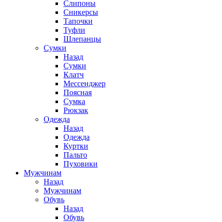
Слипоны
Сникерсы
Тапочки
Туфли
Шлепанцы
Cумки
Назад
Cумки
Клатч
Мессенджер
Поясная
Сумка
Рюкзак
Одежда
Назад
Одежда
Куртки
Пальто
Пуховики
Мужчинам
Назад
Мужчинам
Обувь
Назад
Обувь