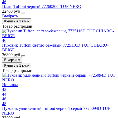
46
Плащ Tuffoni черный 7726020C TUF NERO
22400 руб
Выбрать
Купить в 1 клик
Товар распродан
46
Пуховик Tuffoni светло-бежевый 7725116D TUF CHIARO-
BEIGE
36800 руб
В корзину
Купить в 1 клик
Товар распродан
Новинка
42
44
46
48
Пуховик удлиненный Tuffoni черный-серый 7725094D TUF
NERO
33800 руб