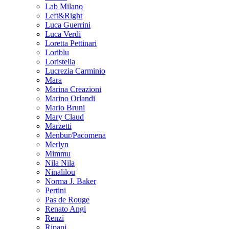
Lab Milano
Left&Right
Luca Guerrini
Luca Verdi
Loretta Pettinari
Loriblu
Loristella
Lucrezia Carminio
Mara
Marina Creazioni
Marino Orlandi
Mario Bruni
Mary Claud
Marzetti
Menbur/Pacomena
Merlyn
Mimmu
Nila Nila
Ninalilou
Norma J. Baker
Pertini
Pas de Rouge
Renato Angi
Renzi
Ripani