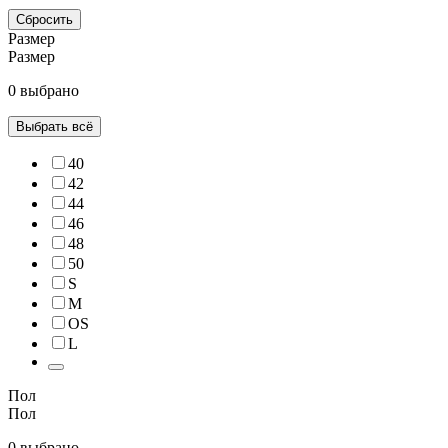
Сбросить
Размер
Размер
0 выбрано
Выбрать всё
40
42
44
46
48
50
S
M
OS
L
Пол
Пол
0 выбрано