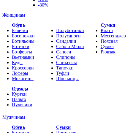
-80%
Женщинам
Обувь
Cумки
Балетки
Полуботинки
Клатч
Босоножки
Полусапоги
Мессенджер
Ботильоны
Сандалии
Поясная
Ботинки
Сабо и Мюли
Сумка
Ботфорты
Сапоги
Рюкзак
Вьетнамки
Слипоны
Кеды
Сникерсы
Кроссовки
Тапочки
Лоферы
Туфли
Мокасины
Шлепанцы
Одежда
Куртки
Пальто
Пуховики
Мужчинам
Обувь
Сумки
Ботинки
Портфели