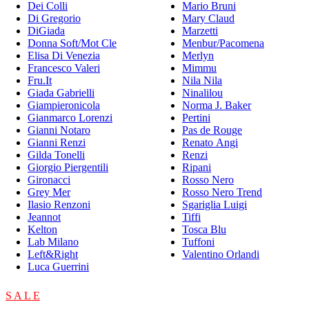
Dei Colli
Mario Bruni
Di Gregorio
Mary Claud
DiGiada
Marzetti
Donna Soft/Mot Cle
Menbur/Pacomena
Elisa Di Venezia
Merlyn
Francesco Valeri
Mimmu
Fru.It
Nila Nila
Giada Gabrielli
Ninalilou
Giampieronicola
Norma J. Baker
Gianmarco Lorenzi
Pertini
Gianni Notaro
Pas de Rouge
Gianni Renzi
Renato Angi
Gilda Tonelli
Renzi
Giorgio Piergentili
Ripani
Gironacci
Rosso Nero
Grey Mer
Rosso Nero Trend
Ilasio Renzoni
Sgariglia Luigi
Jeannot
Tiffi
Kelton
Tosca Blu
Lab Milano
Tuffoni
Left&Right
Valentino Orlandi
Luca Guerrini
S A L E