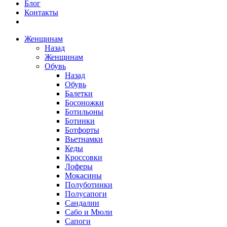
Блог
Контакты
Женщинам
Назад
Женщинам
Обувь
Назад
Обувь
Балетки
Босоножки
Ботильоны
Ботинки
Ботфорты
Вьетнамки
Кеды
Кроссовки
Лоферы
Мокасины
Полуботинки
Полусапоги
Сандалии
Сабо и Мюли
Сапоги