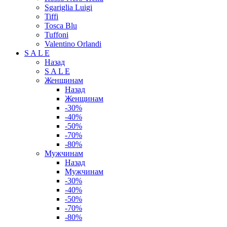
Sgariglia Luigi
Tiffi
Tosca Blu
Tuffoni
Valentino Orlandi
S A L E
Назад
S A L E
Женщинам
Назад
Женщинам
-30%
-40%
-50%
-70%
-80%
Мужчинам
Назад
Мужчинам
-30%
-40%
-50%
-70%
-80%