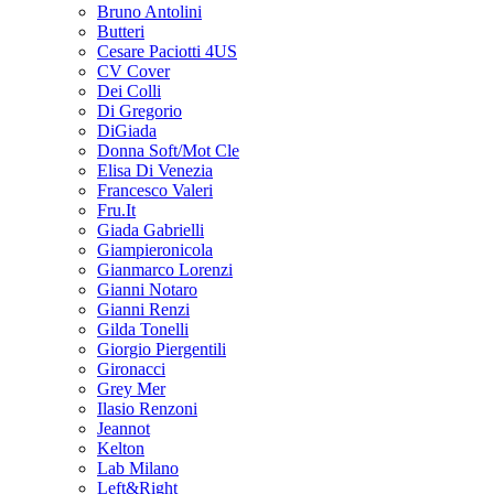
Bruno Antolini
Butteri
Cesare Paciotti 4US
CV Cover
Dei Colli
Di Gregorio
DiGiada
Donna Soft/Mot Cle
Elisa Di Venezia
Francesco Valeri
Fru.It
Giada Gabrielli
Giampieronicola
Gianmarco Lorenzi
Gianni Notaro
Gianni Renzi
Gilda Tonelli
Giorgio Piergentili
Gironacci
Grey Mer
Ilasio Renzoni
Jeannot
Kelton
Lab Milano
Left&Right