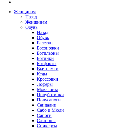
Женщинам
Назад
Женщинам
Обувь
Назад
Обувь
Балетки
Босоножки
Ботильоны
Ботинки
Ботфорты
Вьетнамки
Кеды
Кроссовки
Лоферы
Мокасины
Полуботинки
Полусапоги
Сандалии
Сабо и Мюли
Сапоги
Слипоны
Сникерсы