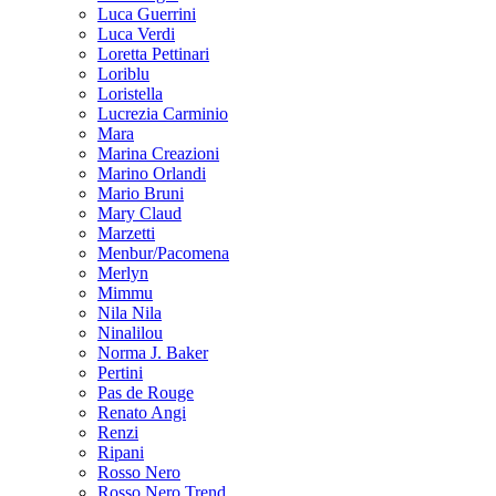
Luca Guerrini
Luca Verdi
Loretta Pettinari
Loriblu
Loristella
Lucrezia Carminio
Mara
Marina Creazioni
Marino Orlandi
Mario Bruni
Mary Claud
Marzetti
Menbur/Pacomena
Merlyn
Mimmu
Nila Nila
Ninalilou
Norma J. Baker
Pertini
Pas de Rouge
Renato Angi
Renzi
Ripani
Rosso Nero
Rosso Nero Trend