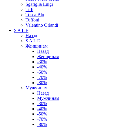
Sgariglia Luigi
Tiffi
Tosca Blu
Tuffoni
Valentino Orlandi
S A L E
Назад
S A L E
Женщинам
Назад
Женщинам
-30%
-40%
-50%
-70%
-80%
Мужчинам
Назад
Мужчинам
-30%
-40%
-50%
-70%
-80%