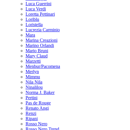
Luca Guerrini
Luca Verdi
Loretta Pettinari
Loriblu
Loristella
Lucrezia Carminio
Mara
Marina Creazioni
Marino Orlandi
Mario Bruni
Mary Claud
Marzetti
Menbur/Pacomena
Merlyn
Mimmu
Nila Nila
Ninalilou
Norma J. Baker
Pertini
Pas de Rouge
Renato Angi
Renzi
Ripani
Rosso Nero
Rosso Nero Trend