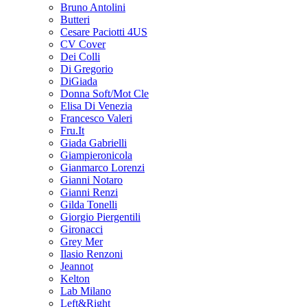
Bruno Antolini
Butteri
Cesare Paciotti 4US
CV Cover
Dei Colli
Di Gregorio
DiGiada
Donna Soft/Mot Cle
Elisa Di Venezia
Francesco Valeri
Fru.It
Giada Gabrielli
Giampieronicola
Gianmarco Lorenzi
Gianni Notaro
Gianni Renzi
Gilda Tonelli
Giorgio Piergentili
Gironacci
Grey Mer
Ilasio Renzoni
Jeannot
Kelton
Lab Milano
Left&Right