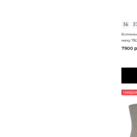
36
3
Ботинк
меху 78
7900 
СКИДКА