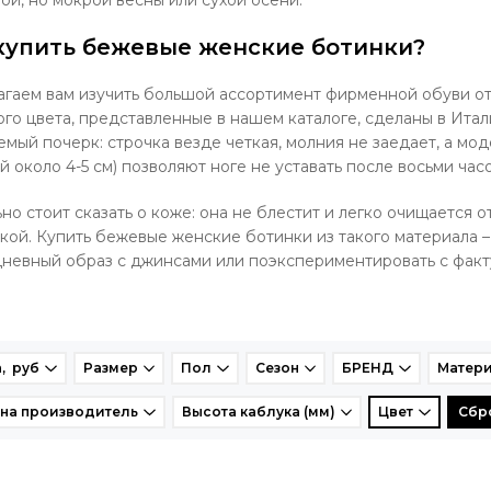
ой, но мокрой весны или сухой осени.
купить бежевые женские ботинки?
гаем вам изучить большой ассортимент фирменной обуви о
го цвета, представленные в нашем каталоге, сделаны в Итали
емый почерк: строчка везде четкая, молния не заедает, а мод
й около 4-5 см) позволяют ноге не уставать после восьми час
но стоит сказать о коже: она не блестит и легко очищается 
кой. Купить бежевые женские ботинки из такого материала –
невный образ с джинсами или поэкспериментировать с факт
, руб
Размер
Пол
Сезон
БРЕНД
Матери
на производитель
Высота каблука (мм)
Цвет
Сбр