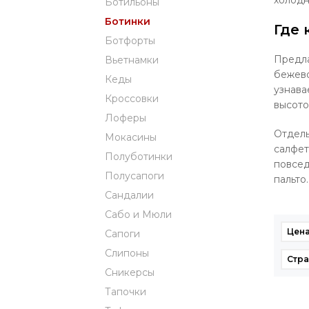
холодн
Ботильоны
Ботинки
Где 
Ботфорты
Предла
Вьетнамки
бежево
Кеды
узнава
Кроссовки
высото
Лоферы
Отдель
Мокасины
салфет
Полуботинки
повсед
Полусапоги
пальто.
Сандалии
Сабо и Мюли
Цена
Сапоги
Слипоны
Стра
Сникерсы
Тапочки