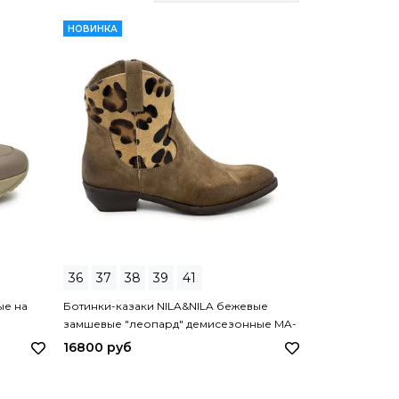
НОВИНКА
36
37
38
39
41
ые на
Ботинки-казаки NILA&NILA бежевые
замшевые "леопард" демисезонные MA-
LP04 NIL BEIGE
16800 руб