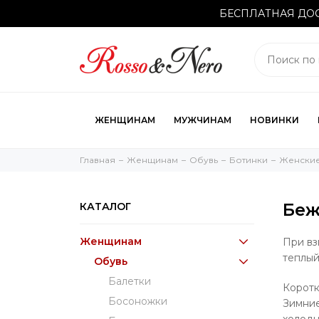
БЕСПЛАТНАЯ ДОС
ЖЕНЩИНАМ
МУЖЧИНАМ
НОВИНКИ
Главная
Женщинам
Обувь
Ботинки
Женские
Беж
КАТАЛОГ
Женщинам
При вз
теплый
Обувь
Балетки
Коротк
Босоножки
Зимние