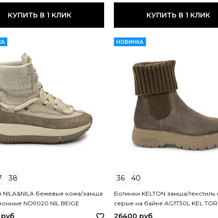
КУПИТЬ В 1 КЛИК
КУПИТЬ В 1 КЛИК
КА
НОВИНКА
7
38
36
40
 NILA&NILA бежевые кожа/замша
Ботинки KELTON замша/текстиль 
зонные NO9020 NIL BEIGE
серые на байке AG1730L KEL TO
 руб
26400 руб