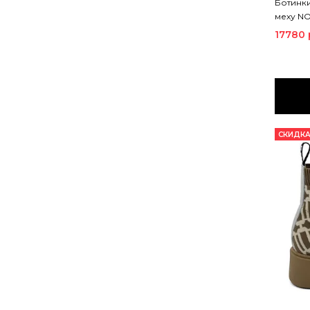
Ботинки
меху N
17780 
СКИДКА