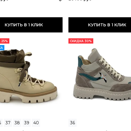
КУПИТЬ В 1 КЛИК
КУПИТЬ В 1 КЛИК
 25%
СКИДКА 30%
КА
6
37
38
39
40
36