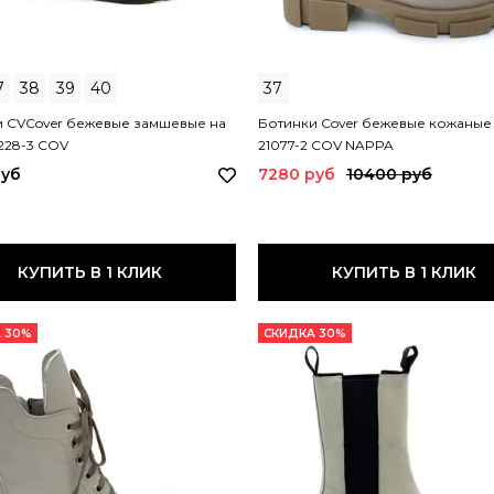
7
38
39
40
37
и CVCover бежевые замшевые на
Ботинки Cover бежевые кожаные
228-3 COV
21077-2 COV NAPPA
руб
7280 руб
10400 руб
КУПИТЬ В 1 КЛИК
КУПИТЬ В 1 КЛИК
 30%
СКИДКА 30%