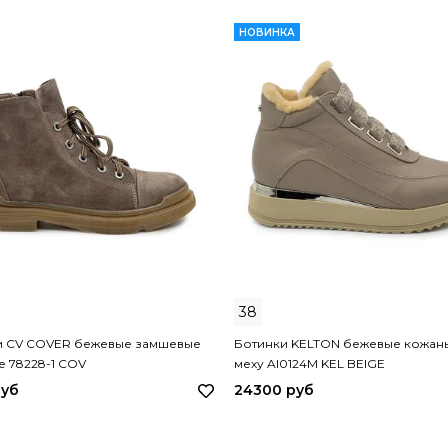
НОВИНКА
38
и CV COVER бежевые замшевые
Ботинки KELTON бежевые кожан
е 78228-1 COV
меху AI0124M KEL BEIGE
руб
24300 руб