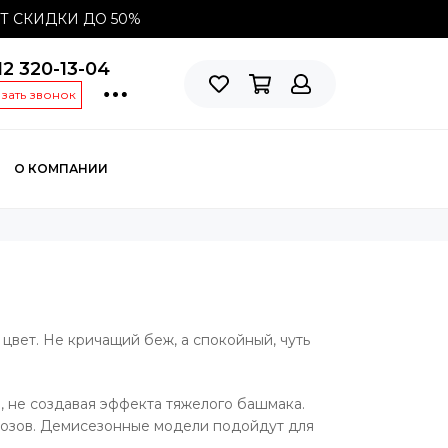
СТ СКИДКИ ДО
50%
12 320-13-04
азать звонок
О КОМПАНИИ
 цвет. Не кричащий беж, а спокойный, чуть
 не создавая эффекта тяжелого башмака.
розов. Демисезонные модели подойдут для