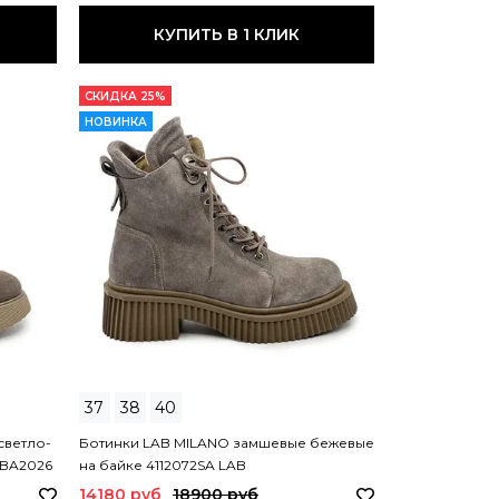
КУПИТЬ В 1 КЛИК
СКИДКА 25%
НОВИНКА
37
38
40
светло-
Ботинки LAB MILANO замшевые бежевые
RBA2026
на байке 4112072SA LAB
14180 руб
18900 руб