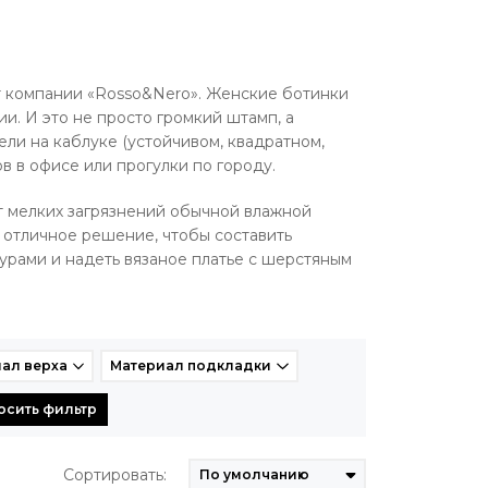
т компании «Rosso&Nero». Женские ботинки
и. И это не просто громкий штамп, а
ели на каблуке (устойчивом, квадратном,
ов в офисе или прогулки по городу.
от мелких загрязнений обычной влажной
 отличное решение, чтобы составить
урами и надеть вязаное платье с шерстяным
ал верха
Материал подкладки
осить фильтр
Сортировать: