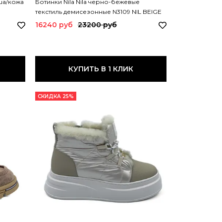
ша/кожа
Ботинки Nila Nila черно-бежевые
текстиль демисезонные N3109 NIL BEIGE
NERO
16240 руб
23200 руб
КУПИТЬ В 1 КЛИК
СКИДКА 25%