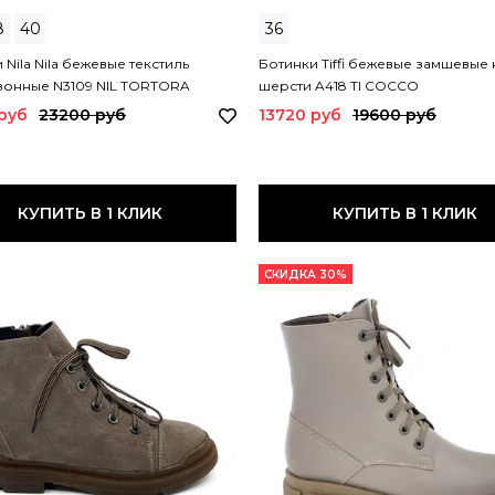
8
40
36
 Nila Nila бежевые текстиль
Ботинки Tiffi бежевые замшевые 
зонные N3109 NIL TORTORA
шерсти A418 TI COCCO
руб
23200 руб
13720 руб
19600 руб
КУПИТЬ В 1 КЛИК
КУПИТЬ В 1 КЛИК
СКИДКА 30%