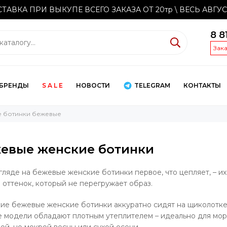
ТАВКА ПРИ ВЫКУПЕ ВСЕГО ЗАКАЗА ОТ 20тр
\ ВЕСЬ АВГУ
8 8
Зак
БРЕНДЫ
S A L E
НОВОСТИ
TELEGRAM
КОНТАКТЫ
 ботинки бежевые
евые женские ботинки
гляде на бежевые женские ботинки первое, что цепляет, – их
 оттенок, который не перегружает образ.
ие бежевые женские ботинки аккуратно сидят на щиколотке,
 модели обладают плотным утеплителем – идеально для мо