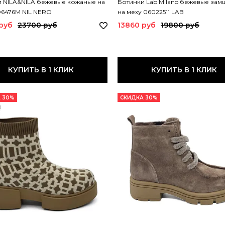
 NILA&NILA бежевые кожаные на
Ботинки Lab Milano бежевые зам
O6476M NIL NERO
на меху 06022511 LAB
руб
23700 руб
13860 руб
19800 руб
КУПИТЬ В 1 КЛИК
КУПИТЬ В 1 КЛИК
 30%
СКИДКА 30%