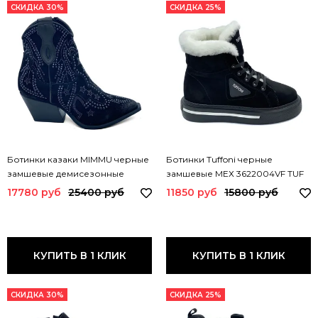
СКИДКА 30%
СКИДКА 25%
Ботинки казаки MIMMU черные
Ботинки Tuffoni черные
замшевые демисезонные
замшевые МЕХ 3622004VF TUF
M702M14 MIM NERO
17780 руб
25400 руб
11850 руб
15800 руб
КУПИТЬ В 1 КЛИК
КУПИТЬ В 1 КЛИК
СКИДКА 30%
СКИДКА 25%