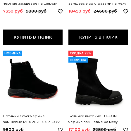
черные замшевые на шерсти
замшевые со стразами на меху
365637-3 COV
M256 IR NERO
7350 руб
9800 руб
18450 руб
24600 руб
КУПИТЬ В 1 КЛИК
КУПИТЬ В 1 КЛИК
НОВИНКА
СКИДКА 25%
НОВИНКА
Ботинки Cover черные
Ботинки высокие TUFFONI
замшевые МЕХ 2025 1515-3 COV
черные замшевые на меху
2025
3624015VF TUF
9800 руб
17100 руб
22800 руб