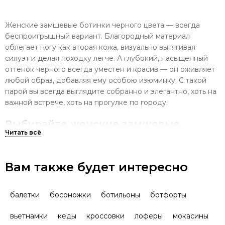
Женские замшевые ботинки черного цвета — всегда
беспроигрышный вариант. Благородный материал
облегает ногу как вторая кожа, визуально вытягивая
силуэт и делая походку легче. А глубокий, насыщенный
оттенок черного всегда уместен и красив — он оживляет
любой образ, добавляя ему особою изюминку. С такой
парой вы всегда выглядите собранно и элегантно, хоть на
важной встрече, хоть на прогулке по городу.
Выбирайте женские замшевые
черные ботинки по вкусу!
В нашем ассортименте — женские замшевые ботинки
Вам также будет интересно
черного цвета на устойчивой подошве или утонченном
каблуке, со шнурками или удобной молнией. Есть
демисезонные и зимние варианты, как лаконичные, без
балетки
босоножки
ботильоны
ботфорты
лишних деталей, так и с контрастными вставками,
стразами, пряжками. Предлагаем все размеры — от 35 до
вьетнамки
кеды
кроссовки
лоферы
мокасины
41.