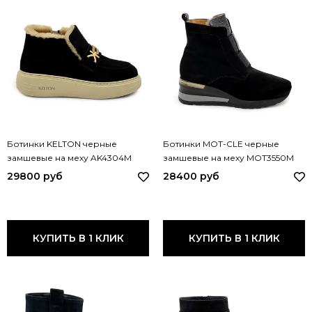
Ботинки KELTON черные
Ботинки MOT-CLE черные
замшевые на меху AK4304M
замшевые на меху MOT3550M
KEL NERO
MOT CAMOSH NERO
29800 руб
28400 руб
КУПИТЬ В 1 КЛИК
КУПИТЬ В 1 КЛИК