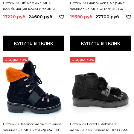
Ботинки Tiffi черные МЕХ
Ботинки Gianni Renzi черные
комбинация кожи и замши
замшевые МЕХ RB2780C GR
FA27M TI
17220 руб
24600 руб
19390 руб
27700 руб
КУПИТЬ В 1 КЛИК
КУПИТЬ В 1 КЛИК
СКИДКА 30%
СКИДКА 30%
Ботинки Jeannot черно-рыжие
Ботинки Loretta Pettinari
замшевые МЕХ 70282(024) JN
черные замшевые МЕХ 5603M-