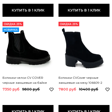
КУПИТЬ В 1 КЛИК
КУПИТЬ В 1 КЛИК
СКИДКА 25%
СКИДКА 25%
НОВИНКА
Ботинки челси CV COVER
Ботинки CVCover черные
черные замшевые на байке
замшевые на меху 106609-2
365637-1 COV
COV
7350 руб
9800 руб
7800 руб
10400 руб
КУПИТЬ В 1 КЛИК
КУПИТЬ В 1 КЛИК