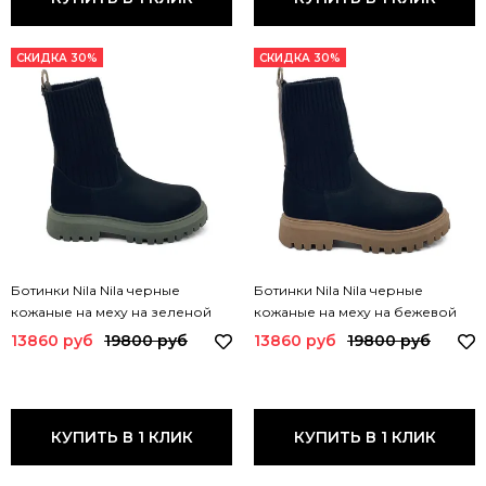
СКИДКА 30%
СКИДКА 30%
Ботинки Nila Nila черные
Ботинки Nila Nila черные
кожаные на меху на зеленой
кожаные на меху на бежевой
подошве ZN26285M NIL NERO
подошве ZN26285M NIL NERO
13860 руб
19800 руб
13860 руб
19800 руб
VERDE
BEIGE
КУПИТЬ В 1 КЛИК
КУПИТЬ В 1 КЛИК