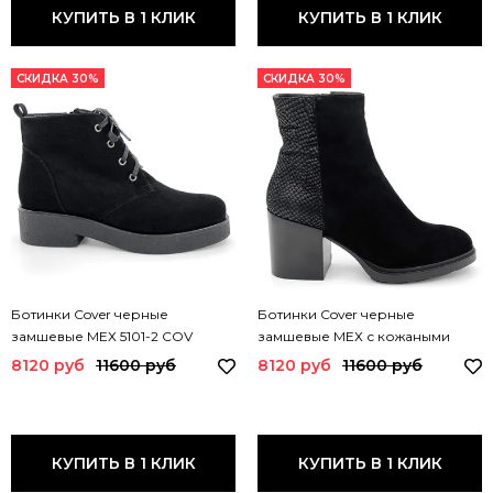
КУПИТЬ В 1 КЛИК
КУПИТЬ В 1 КЛИК
СКИДКА 30%
СКИДКА 30%
Ботинки Cover черные
Ботинки Cover черные
замшевые МЕХ 5101-2 COV
замшевые МЕХ с кожаными
вставками тиснение под питона
8120 руб
11600 руб
8120 руб
11600 руб
751918-2 COV
КУПИТЬ В 1 КЛИК
КУПИТЬ В 1 КЛИК