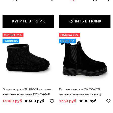
КУПИТЬ В 1 КЛИК
КУПИТЬ В 1 КЛИК
СКИДКА 25%
СКИДКА 25%
НОВИНКА
НОВИНКА
Ботинки угги TUFFONI черные
Ботинки челси CV COVER
замшевые на меху 1024046VF
черные замшевые на меху
TUF NERO
365637-2 COV
13800 руб
18400 руб
7350 руб
9800 руб