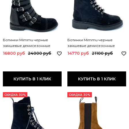
Ботинки Mimmu черные
Ботинки Mimmu черные
замшевые демисезонные
замшевые демисезонные
M112M8 MIM
E112E5 MIM NERO
16800 руб
24000 руб
14770 руб
21100 руб
КУПИТЬ В 1 КЛИК
КУПИТЬ В 1 КЛИК
СКИДКА 30%
СКИДКА 30%