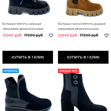
Ботинки Mimmu черные
Ботинки челси Mimmu рыжие
замшевые демисезонные
замшевые демисезонные
M405M1 MIM CAM NERO
M405M4 MIM FOX
12040 руб
17200 руб
12040 руб
17200 руб
КУПИТЬ В 1 КЛИК
КУПИТЬ В 1 КЛИК
НОВИНКА
СКИДКА 30%