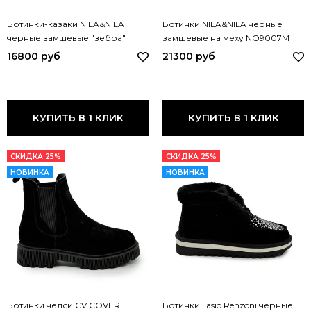
Ботинки-казаки NILA&NILA
Ботинки NILA&NILA черные
черные замшевые "зебра"
замшевые на меху NO9007M
демисезонные MA-LP04 NIL
NIL NERO
16800 руб
21300 руб
NERO
КУПИТЬ В 1 КЛИК
КУПИТЬ В 1 КЛИК
СКИДКА 25%
СКИДКА 25%
НОВИНКА
НОВИНКА
Ботинки челси CV COVER
Ботинки Ilasio Renzoni черные