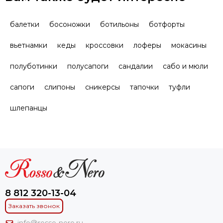
балетки
босоножки
ботильоны
ботфорты
вьетнамки
кеды
кроссовки
лоферы
мокасины
полуботинки
полусапоги
сандалии
сабо и мюли
сапоги
слипоны
сникерсы
тапочки
туфли
шлепанцы
8 812 320-13-04
Заказать звонок