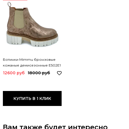
Ботинки Mimmu бронзовые
кожаные демисезонные E502E1
MIM METAL
12600 руб
18000 руб
КУПИТЬ В 1 КЛИК
Вам также будет интересно